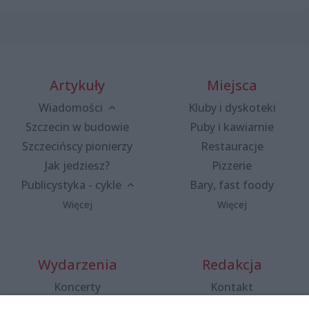
Artykuły
Miejsca
Wiadomości
Kluby i dyskoteki
Szczecin w budowie
Puby i kawiarnie
Szczecińscy pionierzy
Restauracje
Jak jedziesz?
Pizzerie
Publicystyka - cykle
Bary, fast foody
Więcej
Więcej
Wydarzenia
Redakcja
Koncerty
Kontakt
Warsztaty
Regulamin i polityka