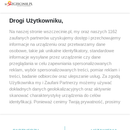
prywatności
Spacery i oprowadzania
Reklama
Jarmarki, festyny, pchle
Drogi Użytkowniku,
targi
Redakcja
Wernisaże
Specjalny koncert z okazji
Na naszej stronie wszczecinie.pl, my oraz naszych 1162
20. urodzin portalu
zaufanych partnerów uzyskujemy dostęp i przechowujemy
Więcej
wSzczecinie.pl
informacje na urządzeniu oraz przetwarzamy dane
osobowe, takie jak unikalne identyfikatory, standardowe
Regulamin konkursów
informacje wysyłane przez urządzenie czy dane
śniadaniówka "Hej
przeglądania w celu zapewniania spersonalizowanych
Szczecin! Jest piątek!"
reklam, wybór spersonalizowanych treści, pomiar reklam i
treści, badanie odbiorców oraz ulepszanie usług. Za zgodą
Użytkownika my i Zaufani Partnerzy możemy używać
dokładnych danych geolokalizacyjnych oraz aktywnie
Partnerzy
skanować charakterystykę urządzenia do celów
Praca Szczecin
identyfikacji. Ponieważ cenimy Twoją prywatność, prosimy
o zgodę na korzystanie z tych technologii poprzez
the:protocol
kliknięcie „Akceptuję”. Zgoda jest dobrowolna i zawsze
POZASzczecin.pl
możesz ją zmienić/wycofać klikając przycisk ustawień
prywatności znajdujący się w lewym dolnym rogu strony