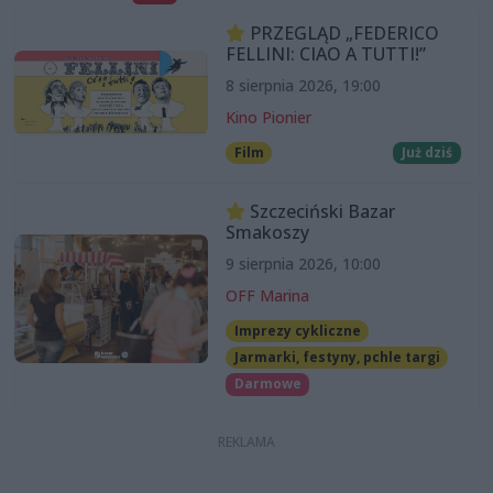
PRZEGLĄD „FEDERICO
FELLINI: CIAO A TUTTI!”
8 sierpnia 2026, 19:00
Kino Pionier
Film
Już dziś
Szczeciński Bazar
Smakoszy
9 sierpnia 2026, 10:00
OFF Marina
Imprezy cykliczne
Jarmarki, festyny, pchle targi
Darmowe