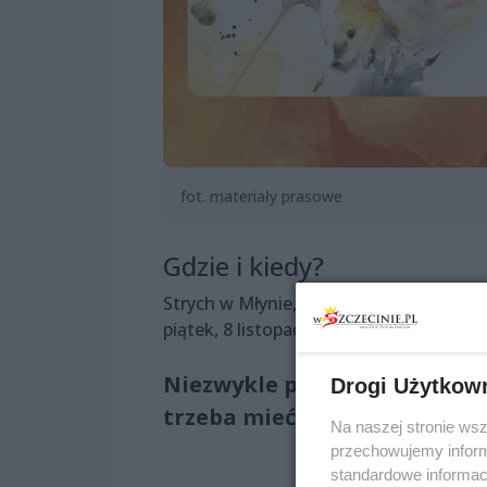
fot. materiały prasowe
Gdzie i kiedy?
Strych w Młynie, ul. Szeroka 19
piątek, 8 listopada 2024, 19:00
Niezwykle przyjemne i krea
Drogi Użytkow
trzeba mieć doświadczenia 
Na naszej stronie ws
przechowujemy informa
standardowe informac