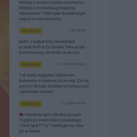
Miesiąc z nowym system kasowania
biletów w komunikacji miejskiej.
Wystawiono 1300 opłat dodatkowych
więcej niż rok wcześniej
2 dni temu
Aktualności
Jedno z najbardziej niezwykłych
przedszkoli w Szczecinie. Dwa języki,
kort tenisowy i drzemki na mrozie
art. sponsorowany
Aktualności
Tak będą wyglądać zabytkowe
kamienice w centrum Szczecina! „Do tej
pory to nie było możliwe w historycznej
zabudowie miasta”
15 godzin temu
Aktualności
Haniebny wpis członka zarządu
Pogoni po śmierci Morozowskiego:
“niech spie***la”. Haditaghi nie chce
go w klubie