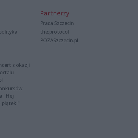
Partnerzy
Praca Szczecin
polityka
the:protocol
POZASzczecin.pl
cert z okazji
ortalu
pl
konkursów
a "Hej
t piątek!"