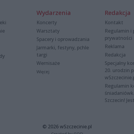
Wydarzenia
Redakcja
eki
Koncerty
Kontakt
nie
Warsztaty
Regulamin i 
prywatności
Spacery i oprowadzania
Reklama
Jarmarki, festyny, pchle
targi
Redakcja
ody
Wernisaże
Specjalny kon
20. urodzin p
Więcej
wSzczecinie.
Regulamin 
śniadaniówk
Szczecin! Jes
© 2026 wSzczecinie.pl
Created by GOD