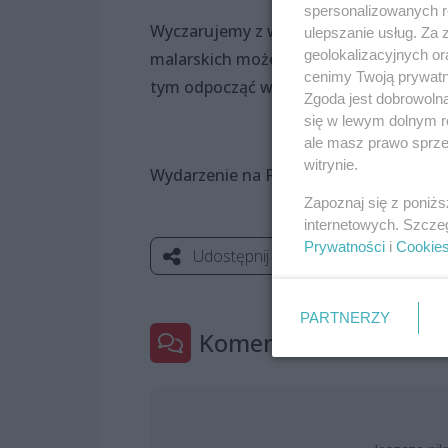
spersonalizowanych re
Wyczarujemy z wody i barwnika kolorow
ulepszanie usług. Za
geolokalizacyjnych or
malarskich możesz rozpłynąć się na papi
cenimy Twoją prywatno
tym odpocząć w nieco inny sposób.
Zgoda jest dobrowoln
się w lewym dolnym r
ale masz prawo sprzec
witrynie.
Wydarzenie na FB:
https://facebook.c
Zapoznaj się z poniż
internetowych. Szcze
Prywatności
i
Cookie
Udostępnij
PARTNERZY
Komentarze
0