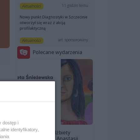
11 godzin temu
Aktualności
Nowy punkt Diagnostyki w Szczecinie
otworzył się wraz z akcją
profilaktyczną
art. sponsorowany
Aktualności
Polecane wydarzenia
ie
 dostęp i
lne identyfikatory,
Wystawa Elżbiety
iania
Śnieżewskiej i Anastasii