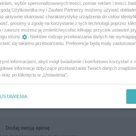
klam, wybór spersonalizowanych treści, pomiar reklam i treści, bad
e motyle. Przekonaj się, jak po poznaniu paru trików
 zgodą Użytkownika my i Zaufani Partnerzy możemy używać dokład
az aktywnie skanować charakterystykę urządzenia do celów identyfi
erze i stworzyć swoją piękną, niepowtarzalną grafikę, a prz
ść, prosimy o zgodę na korzystanie z tych technologii poprzez klikn
a i zawsze możesz ją zmienić/wycofać klikając przycisk ustawień pr
ogu strony
. Niektóre rodzaje przetwarzania danych nie wymagaj
iwić się takiemu przetwarzaniu. Preferencje będą miały zastosowania
om/events/s/akwarela-motyle/1973242489769658/
szymi informacjami, abyś mógł świadomie i komfortowo korzystać z
gółowe informacje dotyczące przetwarzania Twoich danych znajdzi
s
oraz po kliknięciu w „Ustawienia”.
USTAWIENIA
Dodaj swoją opinię