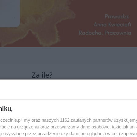
Za ile?
120 zł
tywne warsztaty akwarelowe dla każdego, n
niku,
malarskiego.
zczecinie.pl, my oraz naszych 1162 zaufanych partnerów uzyskujemy
cje na urządzeniu oraz przetwarzamy dane osobowe, takie jak unika
je wysyłane przez urządzenie czy dane przeglądania w celu zapewn