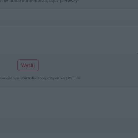
t nie dodał komentarza, bądź pierwszy!
Wyślij
roniony dzięki reCAPTCHA od Google:
Prywatność
|
Warunki
.