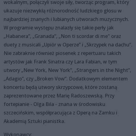
wokalnym, połączyli swoje siły, tworząc program, który
ukazuje niezwykłą różnorodność ludzkiego głosu w
najbardziej znanych i lubianych utworach muzycznych.
W programie występu znalazły się takie perły jak
„Habanera”, „Granada”, „Non ti scordar di me" oraz
duety z musicali „Upiór w Operze” i „Skrzypek na dachu”.
Nie zabraknie również piosenek z repertuaru takich
artystów jak Frank Sinatra czy Lara Fabian, w tym
utwory „New York, New York”, „Strangers in the Night”,
„Adagio”, czy „Broken Vow”. Dodatkowym elementem
koncertu będą utwory skrzypcowe, które zostaną
zaprezentowane przez Marię Radoszewską. Przy
fortepianie - Olga Bila - znana w środowisku
szczecińskim, współpracująca z Operą na Zamku i
Akademią Sztuki pianistka.
Wykonawcy: