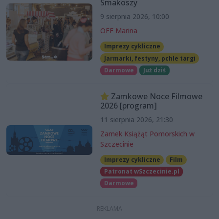
Smakoszy
9 sierpnia 2026, 10:00
OFF Marina
Imprezy cykliczne
Jarmarki, festyny, pchle targi
Darmowe
Już dziś
Zamkowe Noce Filmowe
2026 [program]
11 sierpnia 2026, 21:30
Zamek Książąt Pomorskich w
Szczecinie
Imprezy cykliczne
Film
Patronat wSzczecinie.pl
Darmowe