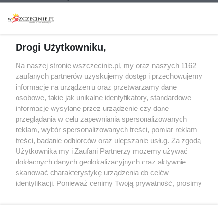
Warsztaty
Regulamin i polityka
prywatności
Spacery i oprowadzania
Reklama
Jarmarki, festyny, pchle
Drogi Użytkowniku,
targi
Redakcja
Wernisaże
Specjalny koncert z okazji
Na naszej stronie wszczecinie.pl, my oraz naszych 1162
20. urodzin portalu
zaufanych partnerów uzyskujemy dostęp i przechowujemy
Więcej
wSzczecinie.pl
informacje na urządzeniu oraz przetwarzamy dane
osobowe, takie jak unikalne identyfikatory, standardowe
Regulamin konkursów
informacje wysyłane przez urządzenie czy dane
śniadaniówka "Hej
przeglądania w celu zapewniania spersonalizowanych
Szczecin! Jest piątek!"
reklam, wybór spersonalizowanych treści, pomiar reklam i
treści, badanie odbiorców oraz ulepszanie usług. Za zgodą
Użytkownika my i Zaufani Partnerzy możemy używać
dokładnych danych geolokalizacyjnych oraz aktywnie
Partnerzy
skanować charakterystykę urządzenia do celów
Praca Szczecin
identyfikacji. Ponieważ cenimy Twoją prywatność, prosimy
o zgodę na korzystanie z tych technologii poprzez
the:protocol
kliknięcie „Akceptuję”. Zgoda jest dobrowolna i zawsze
POZASzczecin.pl
możesz ją zmienić/wycofać klikając przycisk ustawień