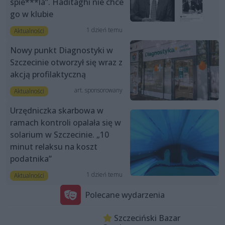
spie***la”. Haditaghi nie chce
go w klubie
1 dzień temu
Aktualności
Nowy punkt Diagnostyki w
Szczecinie otworzył się wraz z
akcją profilaktyczną
art. sponsorowany
Aktualności
Urzędniczka skarbowa w
ramach kontroli opalała się w
solarium w Szczecinie. „10
minut relaksu na koszt
podatnika”
1 dzień temu
Aktualności
Polecane wydarzenia
Szczeciński Bazar