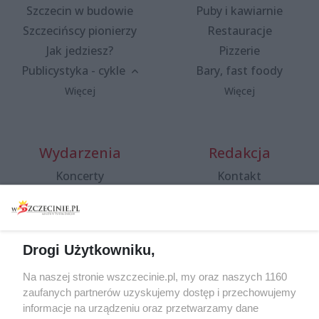
Szczecin w budowie
Puby i kawiarnie
Szczecińscy pionierzy
Restauracje
Jak jedziesz?
Pizzerie
Publicystyka - cykle
Bary, fast foody
Więcej
Więcej
Wydarzenia
Redakcja
Koncerty
Kontakt
Warsztaty
Regulamin i polityka
prywatności
Spacery i oprowadzania
Reklama
Jarmarki, festyny, pchle
Drogi Użytkowniku,
targi
Redakcja
Wernisaże
Specjalny koncert z okazji
Na naszej stronie wszczecinie.pl, my oraz naszych 1160
20. urodzin portalu
zaufanych partnerów uzyskujemy dostęp i przechowujemy
Więcej
wSzczecinie.pl
informacje na urządzeniu oraz przetwarzamy dane