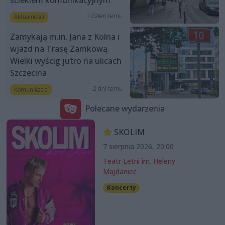
ściekiem komunikacyjnym”
1 dzień temu
Aktualności
Zamykają m.in. Jana z Kolna i
wjazd na Trasę Zamkową.
Wielki wyścig jutro na ulicach
Szczecina
2 dni temu
Komunikacja
Polecane wydarzenia
SKOLIM
7 sierpnia 2026, 20:00
Teatr Letni im. Heleny
Majdaniec
Koncerty