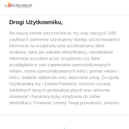
Warsztaty
Regulamin i polityka
prywatności
Spacery i oprowadzania
Reklama
Jarmarki, festyny, pchle
Drogi Użytkowniku,
targi
Redakcja
Wernisaże
Specjalny koncert z okazji
Na naszej stronie wszczecinie.pl, my oraz naszych 1160
20. urodzin portalu
zaufanych partnerów uzyskujemy dostęp i przechowujemy
Więcej
wSzczecinie.pl
informacje na urządzeniu oraz przetwarzamy dane
osobowe, takie jak unikalne identyfikatory, standardowe
Regulamin konkursów
informacje wysyłane przez urządzenie czy dane
śniadaniówka "Hej
przeglądania w celu zapewniania spersonalizowanych
Szczecin! Jest piątek!"
reklam, wybór spersonalizowanych treści, pomiar reklam i
treści, badanie odbiorców oraz ulepszanie usług. Za zgodą
Użytkownika my i Zaufani Partnerzy możemy używać
dokładnych danych geolokalizacyjnych oraz aktywnie
Partnerzy
skanować charakterystykę urządzenia do celów
Praca Szczecin
identyfikacji. Ponieważ cenimy Twoją prywatność, prosimy
o zgodę na korzystanie z tych technologii poprzez
the:protocol
kliknięcie „Akceptuję”. Zgoda jest dobrowolna i zawsze
POZASzczecin.pl
możesz ją zmienić/wycofać klikając przycisk ustawień
prywatności znajdujący się w lewym dolnym rogu strony