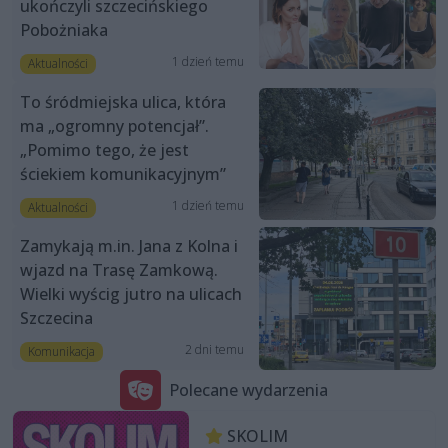
ukończyli szczecińskiego
Pobożniaka
1 dzień temu
Aktualności
To śródmiejska ulica, która
ma „ogromny potencjał”.
„Pomimo tego, że jest
ściekiem komunikacyjnym”
1 dzień temu
Aktualności
Zamykają m.in. Jana z Kolna i
wjazd na Trasę Zamkową.
Wielki wyścig jutro na ulicach
Szczecina
2 dni temu
Komunikacja
Polecane wydarzenia
SKOLIM