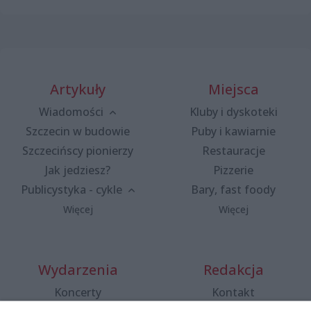
Artykuły
Miejsca
Wiadomości
Kluby i dyskoteki
Szczecin w budowie
Puby i kawiarnie
Szczecińscy pionierzy
Restauracje
Jak jedziesz?
Pizzerie
Publicystyka - cykle
Bary, fast foody
Więcej
Więcej
Wydarzenia
Redakcja
Koncerty
Kontakt