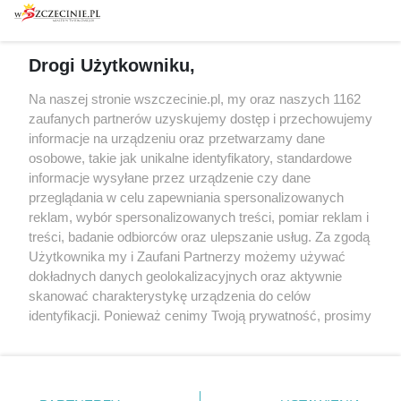
prywatności
Spacery i oprowadzania
Reklama
Jarmarki, festyny, pchle
Drogi Użytkowniku,
targi
Redakcja
Wernisaże
Specjalny koncert z okazji
Na naszej stronie wszczecinie.pl, my oraz naszych 1162
20. urodzin portalu
zaufanych partnerów uzyskujemy dostęp i przechowujemy
Więcej
wSzczecinie.pl
informacje na urządzeniu oraz przetwarzamy dane
osobowe, takie jak unikalne identyfikatory, standardowe
Regulamin konkursów
informacje wysyłane przez urządzenie czy dane
śniadaniówka "Hej
przeglądania w celu zapewniania spersonalizowanych
Szczecin! Jest piątek!"
reklam, wybór spersonalizowanych treści, pomiar reklam i
treści, badanie odbiorców oraz ulepszanie usług. Za zgodą
Użytkownika my i Zaufani Partnerzy możemy używać
dokładnych danych geolokalizacyjnych oraz aktywnie
Partnerzy
skanować charakterystykę urządzenia do celów
Praca Szczecin
identyfikacji. Ponieważ cenimy Twoją prywatność, prosimy
o zgodę na korzystanie z tych technologii poprzez
the:protocol
kliknięcie „Akceptuję”. Zgoda jest dobrowolna i zawsze
POZASzczecin.pl
możesz ją zmienić/wycofać klikając przycisk ustawień
prywatności znajdujący się w lewym dolnym rogu strony