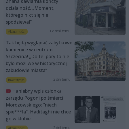
Znana kawiarnia kończy
działalność. „Moment,
którego nikt się nie
spodziewał”
1 dzień temu
Aktualności
Tak będą wyglądać zabytkowe
kamienice w centrum
Szczecina! „Do tej pory to nie
było możliwe w historycznej
zabudowie miasta”
2 dni temu
Inwestycje
Haniebny wpis członka
zarządu Pogoni po śmierci
Morozowskiego: “niech
spie***la”. Haditaghi nie chce
go w klubie
2 dni temu
Aktualności