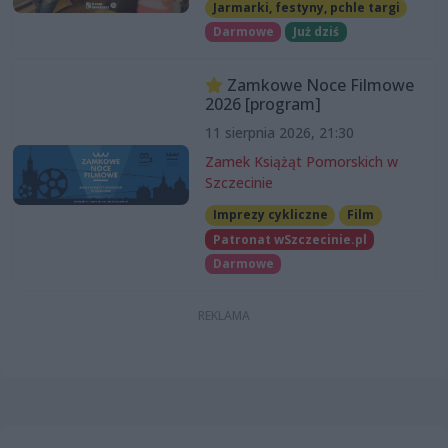
Jarmarki, festyny, pchle targi
Darmowe
Już dziś
Zamkowe Noce Filmowe
2026 [program]
11 sierpnia 2026, 21:30
Zamek Książąt Pomorskich w
Szczecinie
Imprezy cykliczne
Film
Patronat wSzczecinie.pl
Darmowe