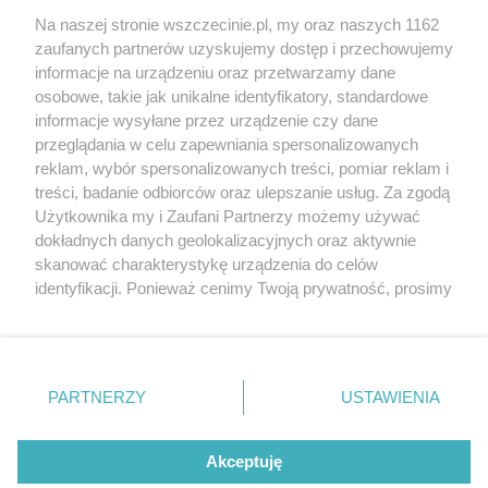
Wernisaże
Specjalny koncert z okazji
Na naszej stronie wszczecinie.pl, my oraz naszych 1162
20. urodzin portalu
zaufanych partnerów uzyskujemy dostęp i przechowujemy
Więcej
wSzczecinie.pl
informacje na urządzeniu oraz przetwarzamy dane
osobowe, takie jak unikalne identyfikatory, standardowe
Regulamin konkursów
informacje wysyłane przez urządzenie czy dane
śniadaniówka "Hej
przeglądania w celu zapewniania spersonalizowanych
Szczecin! Jest piątek!"
reklam, wybór spersonalizowanych treści, pomiar reklam i
treści, badanie odbiorców oraz ulepszanie usług. Za zgodą
Użytkownika my i Zaufani Partnerzy możemy używać
dokładnych danych geolokalizacyjnych oraz aktywnie
Partnerzy
skanować charakterystykę urządzenia do celów
Praca Szczecin
identyfikacji. Ponieważ cenimy Twoją prywatność, prosimy
o zgodę na korzystanie z tych technologii poprzez
the:protocol
kliknięcie „Akceptuję”. Zgoda jest dobrowolna i zawsze
POZASzczecin.pl
możesz ją zmienić/wycofać klikając przycisk ustawień
prywatności znajdujący się w lewym dolnym rogu strony
PARTNERZY
USTAWIENIA
. Niektóre rodzaje przetwarzania danych nie wymagają
zgody użytkownika, ale masz prawo sprzeciwić się
© 2026 wSzczecinie.pl
takiemu przetwarzaniu. Preferencje będą miały
Akceptuję
Created by GOD
zastosowania tylko na tej witrynie.