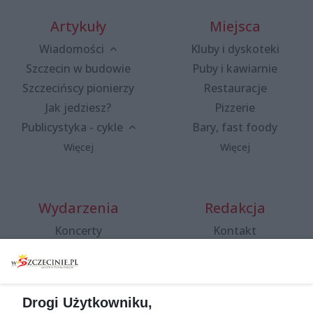
Artykuły
Miejsca
Wiadomości
Kluby i dyskoteki
Szczecin w budowie
Puby i kawiarnie
Szczecińscy pionierzy
Restauracje
Jak jedziesz?
Pizzerie
Publicystyka - cykle
Bary, fast foody
Więcej
Więcej
Wydarzenia
Redakcja
Koncerty
Kontakt
Warsztaty
Regulamin i polityka
prywatności
Spacery i oprowadzania
Reklama
Jarmarki, festyny, pchle
Drogi Użytkowniku,
targi
Redakcja