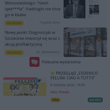
Morozowskiego: “niech
spie***la”. Haditaghi nie chce
go w klubie
19 godzin temu
Aktualności
Nowy punkt Diagnostyki w
Szczecinie otworzył się wraz z
akcją profilaktyczną
art. sponsorowany
Aktualności
Polecane wydarzenia
PRZEGLĄD „FEDERICO
FELLINI: CIAO A TUTTI!”
8 sierpnia 2026, 19:00
Kino Pionier
Film
Już dziś