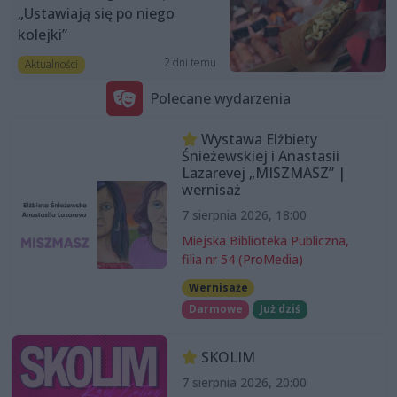
„Ustawiają się po niego
kolejki”
2 dni temu
Aktualności
Polecane wydarzenia
Wystawa Elżbiety
Śnieżewskiej i Anastasii
Lazarevej „MISZMASZ” |
wernisaż
7 sierpnia 2026, 18:00
Miejska Biblioteka Publiczna,
filia nr 54 (ProMedia)
Wernisaże
Darmowe
Już dziś
SKOLIM
7 sierpnia 2026, 20:00