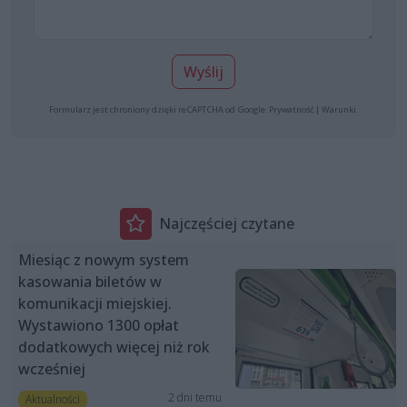
Wyślij
Formularz jest chroniony dzięki reCAPTCHA od Google:
Prywatność
|
Warunki
.
Najczęściej czytane
Miesiąc z nowym system
kasowania biletów w
komunikacji miejskiej.
Wystawiono 1300 opłat
dodatkowych więcej niż rok
wcześniej
2 dni temu
Aktualności