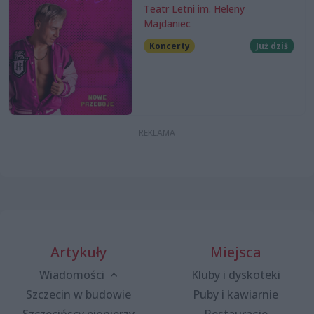
Teatr Letni im. Heleny
Majdaniec
Koncerty
Już dziś
Artykuły
Miejsca
Wiadomości
Kluby i dyskoteki
Szczecin w budowie
Puby i kawiarnie
Szczecińscy pionierzy
Restauracje