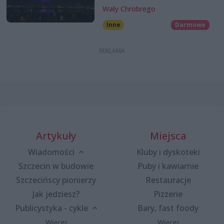
Wały Chrobrego
Inne
Darmowe
Artykuły
Miejsca
Wiadomości
Kluby i dyskoteki
Szczecin w budowie
Puby i kawiarnie
Szczecińscy pionierzy
Restauracje
Jak jedziesz?
Pizzerie
Publicystyka - cykle
Bary, fast foody
Więcej
Więcej