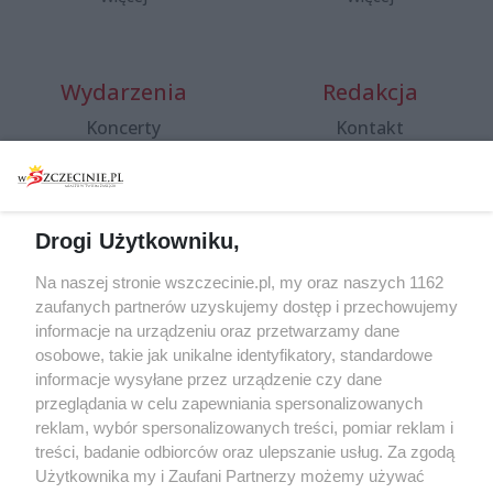
Wydarzenia
Redakcja
Koncerty
Kontakt
Warsztaty
Regulamin i polityka
prywatności
Spacery i oprowadzania
Reklama
Jarmarki, festyny, pchle
Drogi Użytkowniku,
targi
Redakcja
Wernisaże
Specjalny koncert z okazji
Na naszej stronie wszczecinie.pl, my oraz naszych 1162
20. urodzin portalu
zaufanych partnerów uzyskujemy dostęp i przechowujemy
Więcej
wSzczecinie.pl
informacje na urządzeniu oraz przetwarzamy dane
osobowe, takie jak unikalne identyfikatory, standardowe
Regulamin konkursów
informacje wysyłane przez urządzenie czy dane
śniadaniówka "Hej
przeglądania w celu zapewniania spersonalizowanych
Szczecin! Jest piątek!"
reklam, wybór spersonalizowanych treści, pomiar reklam i
treści, badanie odbiorców oraz ulepszanie usług. Za zgodą
Użytkownika my i Zaufani Partnerzy możemy używać