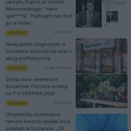
zarządu Pogoni po śmierci
Morozowskiego: “niech
spie***la”. Haditaghi nie chce
go w klubie
2 dni temu
Aktualności
Nowy punkt Diagnostyki w
Szczecinie otworzył się wraz z
akcją profilaktyczną
art. sponsorowany
Aktualności
Dzieje się w weekend w
Szczecinie! Oto lista atrakcji
na 7–9 SIERPNIA 2026
2 dni temu
Zapowiedzi
Urzędniczka skarbowa w
ramach kontroli opalała się w
solarium w Szczecinie. „10