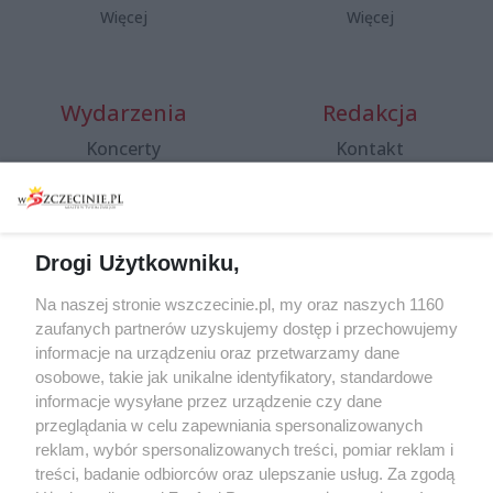
Więcej
Więcej
Wydarzenia
Redakcja
Koncerty
Kontakt
Warsztaty
Regulamin i polityka
prywatności
Spacery i oprowadzania
Reklama
Jarmarki, festyny, pchle
Drogi Użytkowniku,
targi
Redakcja
Wernisaże
Specjalny koncert z okazji
Na naszej stronie wszczecinie.pl, my oraz naszych 1160
20. urodzin portalu
zaufanych partnerów uzyskujemy dostęp i przechowujemy
Więcej
wSzczecinie.pl
informacje na urządzeniu oraz przetwarzamy dane
osobowe, takie jak unikalne identyfikatory, standardowe
Regulamin konkursów
informacje wysyłane przez urządzenie czy dane
śniadaniówka "Hej
przeglądania w celu zapewniania spersonalizowanych
Szczecin! Jest piątek!"
reklam, wybór spersonalizowanych treści, pomiar reklam i
treści, badanie odbiorców oraz ulepszanie usług. Za zgodą