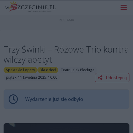
Trzy Świnki – Różowe Trio kontra
wilczy apetyt
Spektakle i opery
Dla dzieci
Teatr Lalek Pleciuga
Udostępnij
piątek, 11 kwietnia 2025, 10:00
Wydarzenie już się odbyło