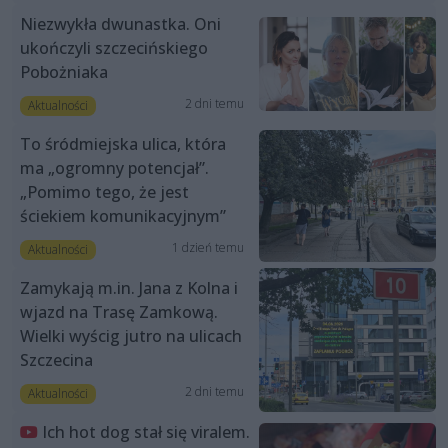
Niezwykła dwunastka. Oni
ukończyli szczecińskiego
Pobożniaka
2 dni temu
Aktualności
To śródmiejska ulica, która
ma „ogromny potencjał”.
„Pomimo tego, że jest
ściekiem komunikacyjnym”
1 dzień temu
Aktualności
Zamykają m.in. Jana z Kolna i
wjazd na Trasę Zamkową.
Wielki wyścig jutro na ulicach
Szczecina
2 dni temu
Aktualności
Ich hot dog stał się viralem.