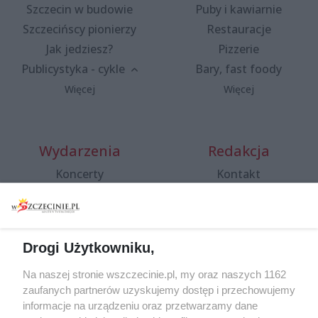
Szczecin w budowie
Puby i kawiarnie
Szczecińscy pionierzy
Restauracje
Jak jedziesz?
Pizzerie
Publicystyka - cykle
Bary, fast foody
Więcej
Więcej
Wydarzenia
Redakcja
Koncerty
Kontakt
Warsztaty
Regulamin i polityka
prywatności
Spacery i oprowadzania
Reklama
Jarmarki, festyny, pchle
Drogi Użytkowniku,
targi
Redakcja
Wernisaże
Specjalny koncert z okazji
Na naszej stronie wszczecinie.pl, my oraz naszych 1162
20. urodzin portalu
zaufanych partnerów uzyskujemy dostęp i przechowujemy
Więcej
wSzczecinie.pl
informacje na urządzeniu oraz przetwarzamy dane