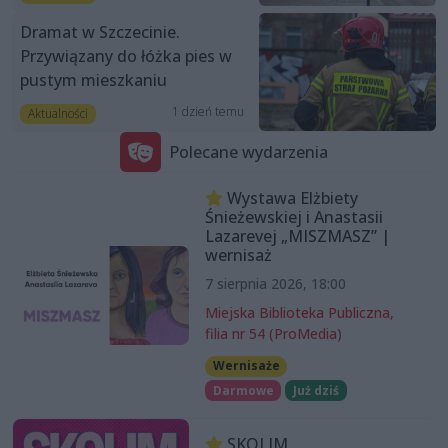
Dramat w Szczecinie.
Przywiązany do łóżka pies w
pustym mieszkaniu
1 dzień temu
Aktualności
Polecane wydarzenia
Wystawa Elżbiety
Śnieżewskiej i Anastasii
Lazarevej „MISZMASZ” |
wernisaż
7 sierpnia 2026, 18:00
Miejska Biblioteka Publiczna,
filia nr 54 (ProMedia)
Wernisaże
Darmowe
Już dziś
SKOLIM