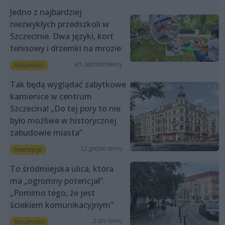
Jedno z najbardziej
niezwykłych przedszkoli w
Szczecinie. Dwa języki, kort
tenisowy i drzemki na mrozie
art. sponsorowany
Aktualności
Tak będą wyglądać zabytkowe
kamienice w centrum
Szczecina! „Do tej pory to nie
było możliwe w historycznej
zabudowie miasta”
12 godzin temu
Inwestycje
To śródmiejska ulica, która
ma „ogromny potencjał”.
„Pomimo tego, że jest
ściekiem komunikacyjnym”
2 dni temu
Aktualności