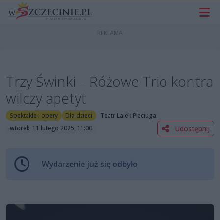
Trzy Świnki – Różowe Trio kontra
wilczy apetyt
Spektakle i opery
Dla dzieci
Teatr Lalek Pleciuga
Udostępnij
wtorek, 11 lutego 2025, 11:00
Wydarzenie już się odbyło