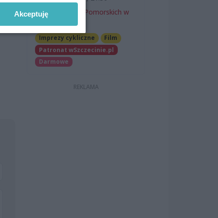
Zamek Książąt Pomorskich w
Akceptuję
Szczecinie
Imprezy cykliczne
Film
Patronat wSzczecinie.pl
Darmowe