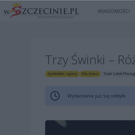
WIADOMOŚCI
Trzy Świnki – Ró
Spektakle i opery
Dla dzieci
Teatr Lalek Pleciu
Wydarzenie już się odbyło