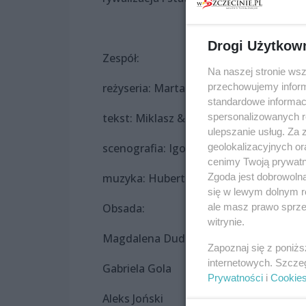
Drogi Użytkow
Zespół:
Na naszej stronie ws
przechowujemy informa
reżyseria: Marta Łągiewka
standardowe informac
spersonalizowanych re
tekst: Miklasz & Miklasz sib
ulepszanie usług. Za
geolokalizacyjnych or
scenografia: Igor Fijałkowski
cenimy Twoją prywatno
Zgoda jest dobrowoln
muzyka: Hubert Walkowski
się w lewym dolnym r
ale masz prawo sprzec
Obsada:
witrynie.
Magdalena Dudek
Zapoznaj się z poniż
internetowych. Szcze
Gabriela Gola
Prywatności
i
Cookie
Aleks Joński