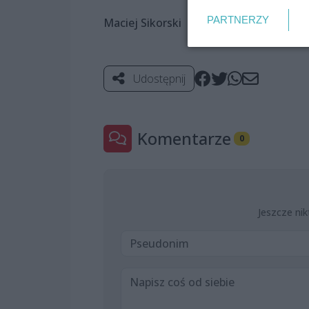
PARTNERZY
Maciej Sikorski
Udostępnij
Komentarze
0
Jeszcze nik