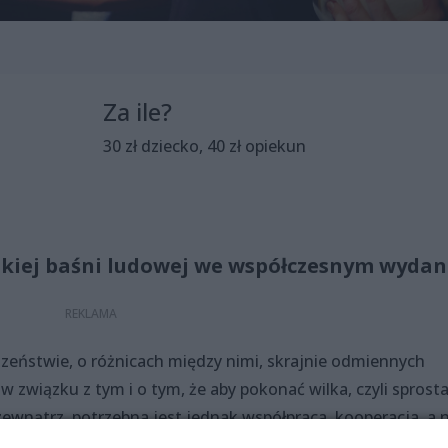
Za ile?
30 zł dziecko, 40 zł opiekun
skiej baśni ludowej we współczesnym wydan
dzeństwie, o różnicach między nimi, skrajnie odmiennych
związku z tym i o tym, że aby pokonać wilka, czyli sprost
wnątrz, potrzebna jest jednak współpraca, kooperacja, a n
rupie i w jej różnorodności siła.