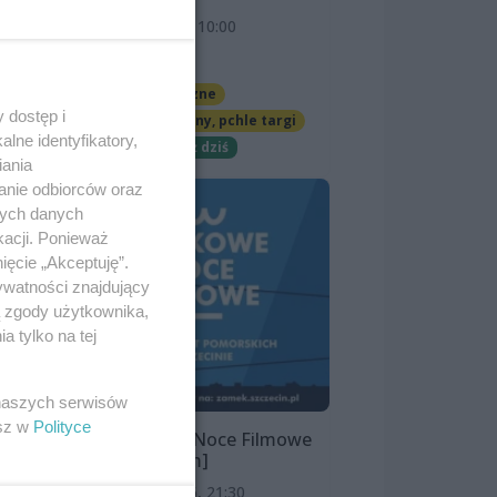
9 sierpnia 2026, 10:00
OFF Marina
Imprezy cykliczne
 dostęp i
Jarmarki, festyny, pchle targi
lne identyfikatory,
Darmowe
Już dziś
iania
anie odbiorców oraz
nych danych
kacji. Ponieważ
ięcie „Akceptuję”.
ywatności znajdujący
ą zgody użytkownika,
 tylko na tej
 naszych serwisów
esz w
Polityce
Zamkowe Noce Filmowe
2026 [program]
11 sierpnia 2026, 21:30