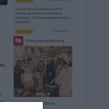
Aktualności
Urzędniczka skarbowa w ramach
kontroli opalała się w solarium w
Szczecinie. „10 minut relaksu na koszt
podatnika”
1 dzień temu
Aktualności
Polecane wydarzenia
iu.
ać
ie
Szczeciński Bazar
Smakoszy