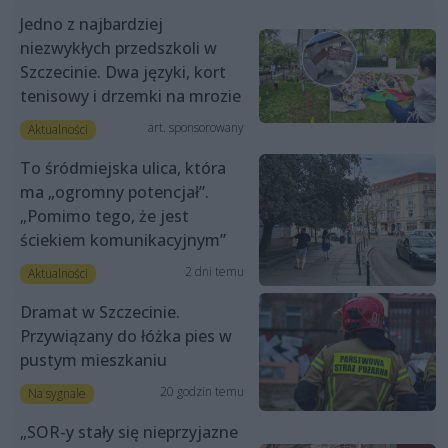
Jedno z najbardziej
niezwykłych przedszkoli w
Szczecinie. Dwa języki, kort
tenisowy i drzemki na mrozie
art. sponsorowany
Aktualności
To śródmiejska ulica, która
ma „ogromny potencjał”.
„Pomimo tego, że jest
ściekiem komunikacyjnym”
2 dni temu
Aktualności
Dramat w Szczecinie.
Przywiązany do łóżka pies w
pustym mieszkaniu
20 godzin temu
Na sygnale
„SOR-y stały się nieprzyjazne