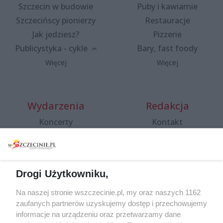
Szczecin w budowie
Puby i kawiarnie
Szczecińscy pionierzy
Restauracje
Jak jedziesz?
Pizzerie
Publicystyka - cykle
Bary, fast foody
Więcej
Więcej
Wydarzenia
Redakcja
Koncerty
Kontakt
Warsztaty
Regulamin i polityka
prywatności
Spacery i oprowadzania
Reklama
Jarmarki, festyny, pchle
Drogi Użytkowniku,
targi
Redakcja
Wernisaże
Specjalny koncert z okazji
Na naszej stronie wszczecinie.pl, my oraz naszych 1162
20. urodzin portalu
zaufanych partnerów uzyskujemy dostęp i przechowujemy
Więcej
wSzczecinie.pl
informacje na urządzeniu oraz przetwarzamy dane