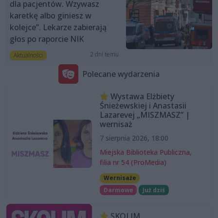
dla pacjentów. Wzywasz
karetkę albo giniesz w
kolejce”. Lekarze zabierają
głos po raporcie NIK
2 dni temu
Aktualności
Polecane wydarzenia
Wystawa Elżbiety
Śnieżewskiej i Anastasii
Lazarevej „MISZMASZ” |
wernisaż
7 sierpnia 2026, 18:00
Miejska Biblioteka Publiczna,
filia nr 54 (ProMedia)
Wernisaże
Darmowe
Już dziś
SKOLIM