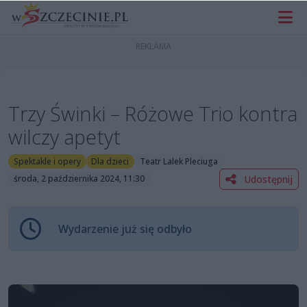
Trzy Świnki – Różowe Trio kontra
wilczy apetyt
Spektakle i opery
Dla dzieci
Teatr Lalek Pleciuga
Udostępnij
środa, 2 października 2024, 11:30
Wydarzenie już się odbyło