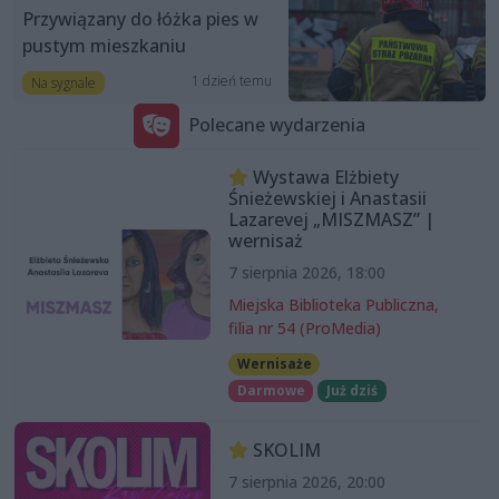
Przywiązany do łóżka pies w
pustym mieszkaniu
1 dzień temu
Na sygnale
Polecane wydarzenia
Wystawa Elżbiety
Śnieżewskiej i Anastasii
Lazarevej „MISZMASZ” |
wernisaż
7 sierpnia 2026, 18:00
Miejska Biblioteka Publiczna,
filia nr 54 (ProMedia)
Wernisaże
Darmowe
Już dziś
SKOLIM
7 sierpnia 2026, 20:00