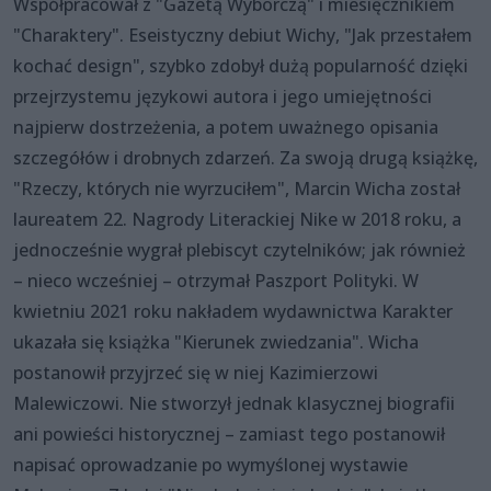
Współpracował z "Gazetą Wyborczą" i miesięcznikiem
"Charaktery". Eseistyczny debiut Wichy, "Jak przestałem
kochać design", szybko zdobył dużą popularność dzięki
przejrzystemu językowi autora i jego umiejętności
najpierw dostrzeżenia, a potem uważnego opisania
szczegółów i drobnych zdarzeń. Za swoją drugą książkę,
"Rzeczy, których nie wyrzuciłem", Marcin Wicha został
laureatem 22. Nagrody Literackiej Nike w 2018 roku, a
jednocześnie wygrał plebiscyt czytelników; jak również
– nieco wcześniej – otrzymał Paszport Polityki. W
kwietniu 2021 roku nakładem wydawnictwa Karakter
ukazała się książka "Kierunek zwiedzania". Wicha
postanowił przyjrzeć się w niej Kazimierzowi
Malewiczowi. Nie stworzył jednak klasycznej biografii
ani powieści historycznej – zamiast tego postanowił
napisać oprowadzanie po wymyślonej wystawie