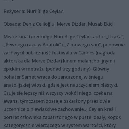
Reżyseria: Nuri Bilge Ceylan
Obsada: Deniz Celiloğlu, Merve Dizdar, Musab Ekici
Mistrz kina tureckiego Nuri Bilge Ceylan, autor „Uzaka”,
„Pewnego razu w Anatolii” i „Zimowego snu”, ponownie
zachwycił publiczność festiwalu w Cannes (nagroda
aktorska dla Merve Dizdar) kinem melancholijnym i
epickim w metrażu (ponad trzy godziny). Główny
bohater Samet wraca do zanurzonej w śniegu
anatolijskiej wioski, gdzie jest nauczycielem plastyki.
Czuje się lepszy niż wszyscy wokół niego, czeka na
awans, tymczasem zostaje oskarżony przez dwie
uczennice o niewłaściwe zachowanie… Ceylan kreśli
portret człowieka zapatrzonego w puste ideały, kogoś
kategorycznie wierzącego w system wartości, który