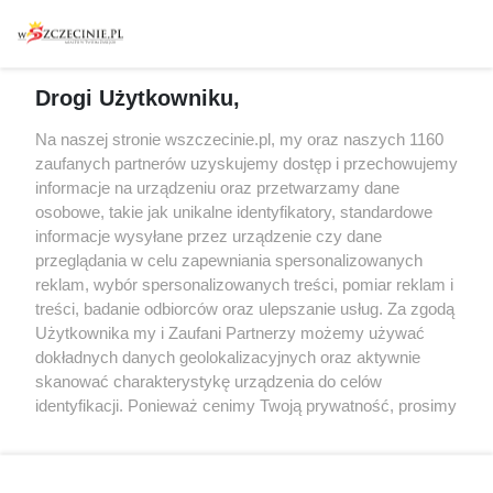
Warsztaty
Regulamin i polityka
prywatności
Spacery i oprowadzania
Reklama
Jarmarki, festyny, pchle
Drogi Użytkowniku,
targi
Redakcja
Wernisaże
Specjalny koncert z okazji
Na naszej stronie wszczecinie.pl, my oraz naszych 1160
20. urodzin portalu
zaufanych partnerów uzyskujemy dostęp i przechowujemy
Więcej
wSzczecinie.pl
informacje na urządzeniu oraz przetwarzamy dane
osobowe, takie jak unikalne identyfikatory, standardowe
Regulamin konkursów
informacje wysyłane przez urządzenie czy dane
śniadaniówka "Hej
przeglądania w celu zapewniania spersonalizowanych
Szczecin! Jest piątek!"
reklam, wybór spersonalizowanych treści, pomiar reklam i
treści, badanie odbiorców oraz ulepszanie usług. Za zgodą
Użytkownika my i Zaufani Partnerzy możemy używać
dokładnych danych geolokalizacyjnych oraz aktywnie
Partnerzy
skanować charakterystykę urządzenia do celów
Praca Szczecin
identyfikacji. Ponieważ cenimy Twoją prywatność, prosimy
o zgodę na korzystanie z tych technologii poprzez
the:protocol
kliknięcie „Akceptuję”. Zgoda jest dobrowolna i zawsze
POZASzczecin.pl
możesz ją zmienić/wycofać klikając przycisk ustawień