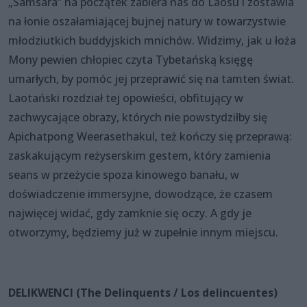
„Samsara” na początek zabiera nas do Laosu i zostawia
na łonie oszałamiającej bujnej natury w towarzystwie
młodziutkich buddyjskich mnichów. Widzimy, jak u łoża
Mony pewien chłopiec czyta Tybetańską księgę
umarłych, by pomóc jej przeprawić się na tamten świat.
Laotański rozdział tej opowieści, obfitujący w
zachwycające obrazy, których nie powstydziłby się
Apichatpong Weerasethakul, też kończy się przeprawą:
zaskakującym reżyserskim gestem, który zamienia
seans w przeżycie spoza kinowego banału, w
doświadczenie immersyjne, dowodzące, że czasem
najwięcej widać, gdy zamknie się oczy. A gdy je
otworzymy, będziemy już w zupełnie innym miejscu.
DELIKWENCI (The Delinquents / Los delincuentes)