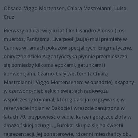
Obsada: Viggo Mortensen, Chiara Mastroianni, Luísa
Cruz
Pierwszy od dziewięciu lat film Lisandro Alonso (Los
muertos, Fantasma, Liverpool, Jauja) miał premierę w
Cannes w ramach pokazów specjalnych. Enigmatyczne,
oniryczne dzieło Argentyńczyka płynnie przemieszcza
się pomiędzy kilkoma epokami, gatunkami i
konwencjami. Czarno-biały western (z Chiarą
Mastroianni i Viggo Mortensenem w obsadzie), skąpany
w czerwono-niebieskich światłach radiowozu
współczesny kryminał, którego akcja rozgrywa się w
rezerwacie Indian w Dakocie i wreszcie zanurzona w
latach 70. przypowieść o winie, karze i gorączce złota w
amazońskiej dżungli. „Eureka” skupia się na kwestii
reprezentacji. Jej bohaterowie, rdzenni mieszkańcy obu