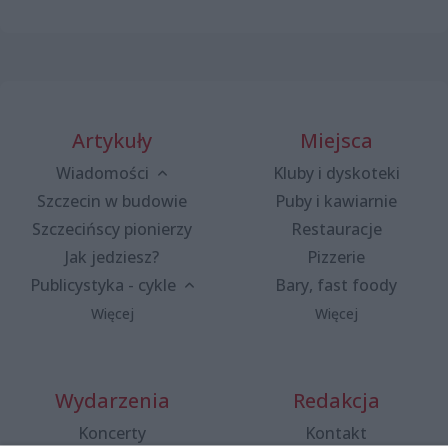
Artykuły
Miejsca
Wiadomości
Kluby i dyskoteki
Szczecin w budowie
Puby i kawiarnie
Szczecińscy pionierzy
Restauracje
Jak jedziesz?
Pizzerie
Publicystyka - cykle
Bary, fast foody
Więcej
Więcej
Wydarzenia
Redakcja
Koncerty
Kontakt