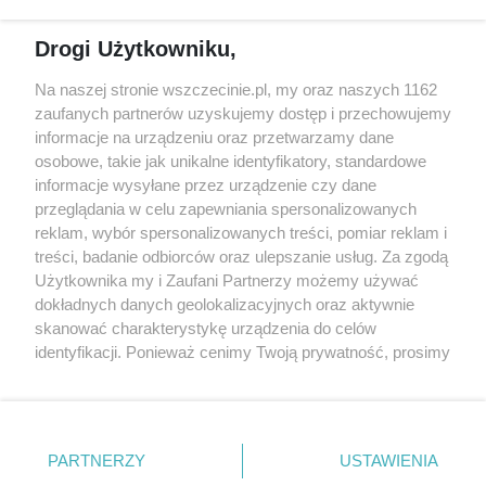
Reklama
Jarmarki, festyny, pchle
Drogi Użytkowniku,
targi
Redakcja
Wernisaże
Specjalny koncert z okazji
Na naszej stronie wszczecinie.pl, my oraz naszych 1162
20. urodzin portalu
zaufanych partnerów uzyskujemy dostęp i przechowujemy
Więcej
wSzczecinie.pl
informacje na urządzeniu oraz przetwarzamy dane
osobowe, takie jak unikalne identyfikatory, standardowe
Regulamin konkursów
informacje wysyłane przez urządzenie czy dane
śniadaniówka "Hej
przeglądania w celu zapewniania spersonalizowanych
Szczecin! Jest piątek!"
reklam, wybór spersonalizowanych treści, pomiar reklam i
treści, badanie odbiorców oraz ulepszanie usług. Za zgodą
Użytkownika my i Zaufani Partnerzy możemy używać
dokładnych danych geolokalizacyjnych oraz aktywnie
Partnerzy
skanować charakterystykę urządzenia do celów
Praca Szczecin
identyfikacji. Ponieważ cenimy Twoją prywatność, prosimy
o zgodę na korzystanie z tych technologii poprzez
the:protocol
kliknięcie „Akceptuję”. Zgoda jest dobrowolna i zawsze
POZASzczecin.pl
możesz ją zmienić/wycofać klikając przycisk ustawień
prywatności znajdujący się w lewym dolnym rogu strony
PARTNERZY
USTAWIENIA
. Niektóre rodzaje przetwarzania danych nie wymagają