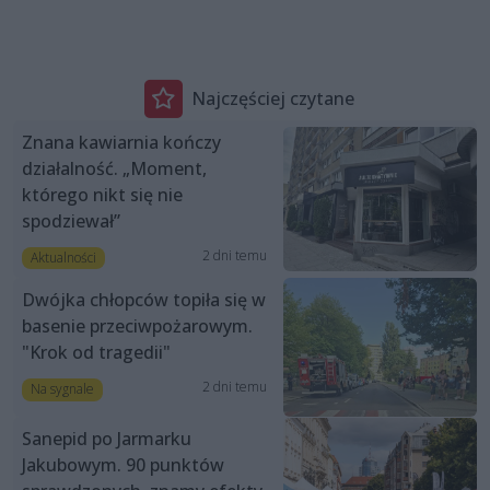
Najczęściej czytane
Znana kawiarnia kończy
działalność. „Moment,
którego nikt się nie
spodziewał”
2 dni temu
Aktualności
Dwójka chłopców topiła się w
basenie przeciwpożarowym.
"Krok od tragedii"
2 dni temu
Na sygnale
Sanepid po Jarmarku
Jakubowym. 90 punktów