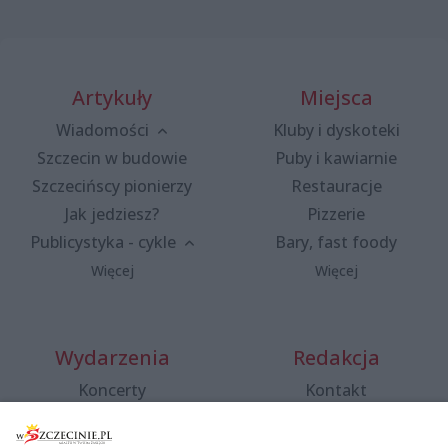
Artykuły
Miejsca
Wiadomości
Kluby i dyskoteki
Szczecin w budowie
Puby i kawiarnie
Szczecińscy pionierzy
Restauracje
Jak jedziesz?
Pizzerie
Publicystyka - cykle
Bary, fast foody
Więcej
Więcej
Wydarzenia
Redakcja
Koncerty
Kontakt
Warsztaty
Regulamin i polityka
prywatności
Spacery i oprowadzania