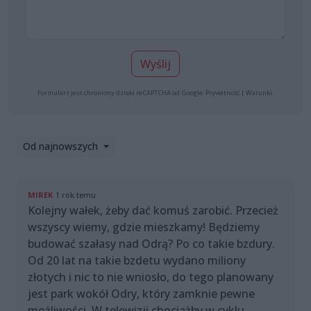
Wyślij
Formularz jest chroniony dzięki reCAPTCHA od Google:
Prywatność
|
Warunki
.
Od najnowszych
MIREK
1 rok temu
Kolejny wałek, żeby dać komuś zarobić. Przecież
wszyscy wiemy, gdzie mieszkamy! Będziemy
budować szałasy nad Odrą? Po co takie bzdury.
Od 20 lat na takie bzdetu wydano miliony
złotych i nic to nie wniosło, do tego planowany
jest park wokół Odry, który zamknie pewne
możliwości, W telewizji chociażby w cyklu