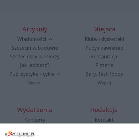
Artykuły
Miejsca
Wiadomości
Kluby i dyskoteki
Szczecin w budowie
Puby i kawiarnie
Szczecińscy pionierzy
Restauracje
Jak jedziesz?
Pizzerie
Publicystyka - cykle
Bary, fast foody
Więcej
Więcej
Wydarzenia
Redakcja
Koncerty
Kontakt
Warsztaty
Regulamin i polityka
prywatności
Spacery i oprowadzania