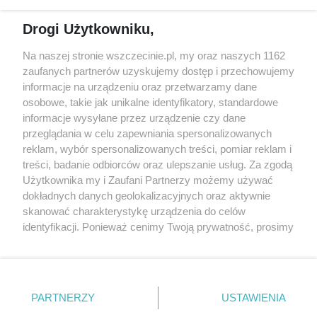
Reklama
Jarmarki, festyny, pchle
Drogi Użytkowniku,
targi
Redakcja
Wernisaże
Specjalny koncert z okazji
Na naszej stronie wszczecinie.pl, my oraz naszych 1162
20. urodzin portalu
zaufanych partnerów uzyskujemy dostęp i przechowujemy
Więcej
wSzczecinie.pl
informacje na urządzeniu oraz przetwarzamy dane
osobowe, takie jak unikalne identyfikatory, standardowe
Regulamin konkursów
informacje wysyłane przez urządzenie czy dane
śniadaniówka "Hej
przeglądania w celu zapewniania spersonalizowanych
Szczecin! Jest piątek!"
reklam, wybór spersonalizowanych treści, pomiar reklam i
treści, badanie odbiorców oraz ulepszanie usług. Za zgodą
Użytkownika my i Zaufani Partnerzy możemy używać
dokładnych danych geolokalizacyjnych oraz aktywnie
Partnerzy
skanować charakterystykę urządzenia do celów
Praca Szczecin
identyfikacji. Ponieważ cenimy Twoją prywatność, prosimy
o zgodę na korzystanie z tych technologii poprzez
the:protocol
kliknięcie „Akceptuję”. Zgoda jest dobrowolna i zawsze
POZASzczecin.pl
możesz ją zmienić/wycofać klikając przycisk ustawień
prywatności znajdujący się w lewym dolnym rogu strony
PARTNERZY
USTAWIENIA
. Niektóre rodzaje przetwarzania danych nie wymagają