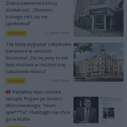
Znana kawiarnia kończy
działalność. „Moment,
którego nikt się nie
spodziewał”
21 godzin temu
Aktualności
Tak będą wyglądać zabytkowe
kamienice w centrum
Szczecina! „Do tej pory to nie
było możliwe w historycznej
zabudowie miasta”
1 dzień temu
Inwestycje
Haniebny wpis członka
zarządu Pogoni po śmierci
Morozowskiego: “niech
spie***la”. Haditaghi nie chce
go w klubie