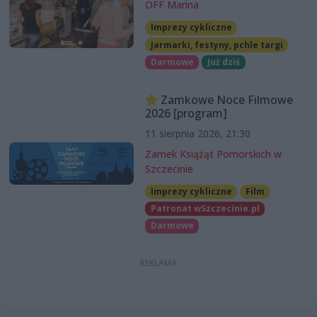
OFF Marina
Imprezy cykliczne
Jarmarki, festyny, pchle targi
Darmowe
Już dziś
Zamkowe Noce Filmowe
2026 [program]
11 sierpnia 2026, 21:30
Zamek Książąt Pomorskich w
Szczecinie
Imprezy cykliczne
Film
Patronat wSzczecinie.pl
Darmowe