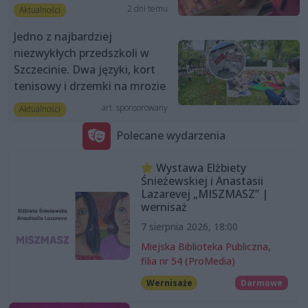
2 dni temu
Aktualności
Jedno z najbardziej
niezwykłych przedszkoli w
Szczecinie. Dwa języki, kort
tenisowy i drzemki na mrozie
art. sponsorowany
Aktualności
Polecane wydarzenia
Wystawa Elżbiety
Śnieżewskiej i Anastasii
Lazarevej „MISZMASZ” |
wernisaż
7 sierpnia 2026, 18:00
Miejska Biblioteka Publiczna,
filia nr 54 (ProMedia)
Wernisaże
Darmowe