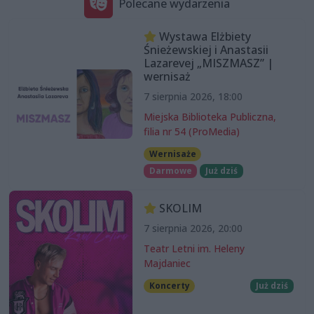
Polecane wydarzenia
Wystawa Elżbiety
Śnieżewskiej i Anastasii
Lazarevej „MISZMASZ” |
wernisaż
7 sierpnia 2026, 18:00
Miejska Biblioteka Publiczna,
filia nr 54 (ProMedia)
Wernisaże
Darmowe
Już dziś
SKOLIM
7 sierpnia 2026, 20:00
Teatr Letni im. Heleny
Majdaniec
Koncerty
Już dziś