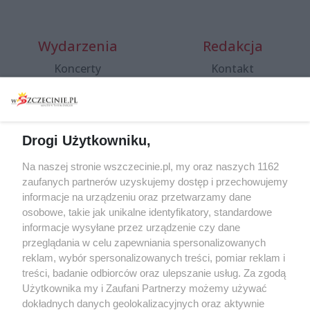
Wydarzenia
Redakcja
Koncerty
Kontakt
Warsztaty
Regulamin i polityka
prywatności
Spacery i oprowadzania
Reklama
Jarmarki, festyny, pchle
Drogi Użytkowniku,
targi
Redakcja
Wernisaże
Specjalny koncert z okazji
Na naszej stronie wszczecinie.pl, my oraz naszych 1162
20. urodzin portalu
zaufanych partnerów uzyskujemy dostęp i przechowujemy
Więcej
wSzczecinie.pl
informacje na urządzeniu oraz przetwarzamy dane
osobowe, takie jak unikalne identyfikatory, standardowe
Regulamin konkursów
informacje wysyłane przez urządzenie czy dane
śniadaniówka "Hej
przeglądania w celu zapewniania spersonalizowanych
Szczecin! Jest piątek!"
reklam, wybór spersonalizowanych treści, pomiar reklam i
treści, badanie odbiorców oraz ulepszanie usług. Za zgodą
Użytkownika my i Zaufani Partnerzy możemy używać
dokładnych danych geolokalizacyjnych oraz aktywnie
Partnerzy