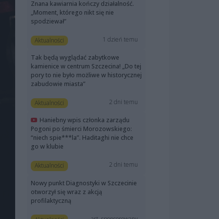
Znana kawiarnia kończy działalność.
„Moment, którego nikt się nie
spodziewał”
1 dzień temu
Aktualności
Tak będą wyglądać zabytkowe
kamienice w centrum Szczecina! „Do tej
pory to nie było możliwe w historycznej
zabudowie miasta”
2 dni temu
Aktualności
Haniebny wpis członka zarządu
Pogoni po śmierci Morozowskiego:
“niech spie***la”. Haditaghi nie chce
go w klubie
2 dni temu
Aktualności
Nowy punkt Diagnostyki w Szczecinie
otworzył się wraz z akcją
profilaktyczną
art. sponsorowany