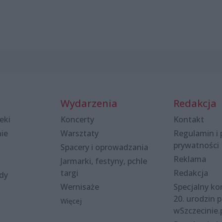
Wydarzenia
Redakcja
eki
Koncerty
Kontakt
nie
Warsztaty
Regulamin i 
prywatności
Spacery i oprowadzania
Reklama
Jarmarki, festyny, pchle
targi
Redakcja
ody
Wernisaże
Specjalny kon
20. urodzin p
Więcej
wSzczecinie.