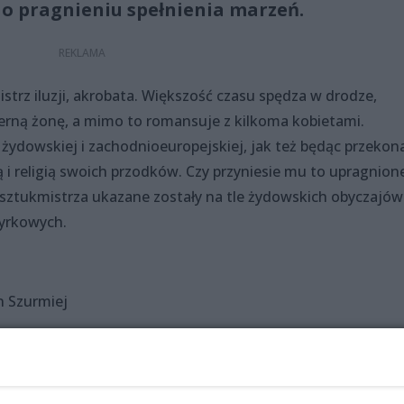
 o pragnieniu spełnienia marzeń.
strz iluzji, akrobata. Większość czasu spędza w drodze,
erną żonę, a mimo to romansuje z kilkoma kobietami.
żydowskiej i zachodnioeuropejskiej, jak też będąc przekon
ą i religią swoich przodków. Czy przyniesie mu to upragnion
e sztukmistrza ukazane zostały na tle żydowskich obyczajów
yrkowych.
an Szurmiej