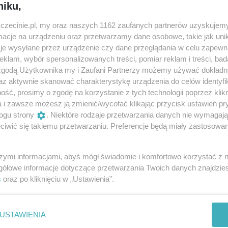
niku,
zczecinie.pl, my oraz naszych 1162 zaufanych partnerów uzyskujemy
ta Hubka
cje na urządzeniu oraz przetwarzamy dane osobowe, takie jak unika
je wysyłane przez urządzenie czy dane przeglądania w celu zapewn
klam, wybór spersonalizowanych treści, pomiar reklam i treści, bad
 zgodą Użytkownika my i Zaufani Partnerzy możemy używać dokład
e wokalne: Maja Koterba
az aktywnie skanować charakterystykę urządzenia do celów identyfi
ść, prosimy o zgodę na korzystanie z tych technologii poprzez klikn
i
a i zawsze możesz ją zmienić/wycofać klikając przycisk ustawień pr
ogu strony
. Niektóre rodzaje przetwarzania danych nie wymagaj
iwić się takiemu przetwarzaniu. Preferencje będą miały zastosowania
ska
szymi informacjami, abyś mógł świadomie i komfortowo korzystać z
gółowe informacje dotyczące przetwarzania Twoich danych znajdzi
s
oraz po kliknięciu w „Ustawienia”.
arski
alie Brodzińska, Elżbieta Donimirska, Dorota Chrulska,
USTAWIENIA
ńska, Lidia Jeziorska, Joanna Mizgier, Karolina Nestorowicz