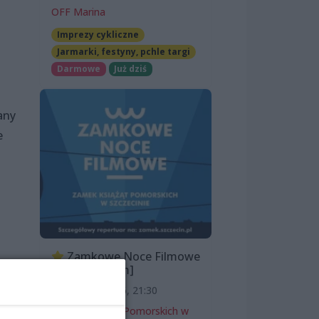
OFF Marina
Imprezy cykliczne
Jarmarki, festyny, pchle targi
Darmowe
Już dziś
any
e
Zamkowe Noce Filmowe
2026 [program]
11 sierpnia 2026, 21:30
Zamek Książąt Pomorskich w