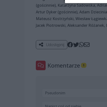
(gościnnie), Katarzyna Sadowska, Adri
Artur Dyker (gościnnie), Adam Dziecinia
Mateusz Kostrzyński, Wiesław Łągiewka,
Jacek Piotrowski, Aleksander Różanek,
Udostępnij
Komentarze
1