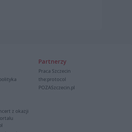
Partnerzy
Praca Szczecin
polityka
the:protocol
POZASzczecin.pl
cert z okazji
ortalu
pl