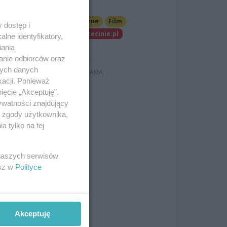
Szczecinie
Imprezy cykliczne
Film
 dostęp i
Patronat wSzczecinie.pl
lne identyfikatory,
Darmowe
iania
anie odbiorców oraz
nych danych
kacji. Ponieważ
ięcie „Akceptuję”.
ywatności znajdujący
ą zgody użytkownika,
 tylko na tej
 naszych serwisów
esz w
Polityce
Akceptuję