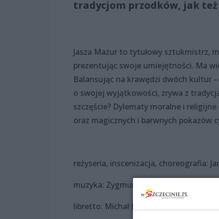
tradycjom przodków, jak też
Jasza Mazur to tytułowy sztukmistrz, mi
prezentując swoje umiejętności. Ma wi
Balansując na krawędzi dwóch kultur – 
o swojej wyjątkowości, zrywa z tradycj
szczęście? Dylematy moralne i religijn
oraz magicznych i barwnych pokazów c
reżyseria, inscenizacja, choreografia: J
muzyka: Zygmunt Konieczny
libretto: Michał Komar, Jan Szurmiej