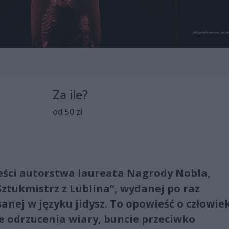
Za ile?
od 50 zł
eści autorstwa laureata Nagrody Nobla,
Sztukmistrz z Lublina”, wydanej po raz
sanej w języku jidysz. To opowieść o człowie
e odrzucenia wiary, buncie przeciwko