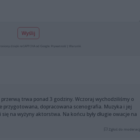
Wyślij
roniony dzięki reCAPTCHA od Google:
Prywatność
|
Warunki
.
z przerwą trwa ponad 3 godziny. Wczoraj wychodziliśmy o
ie przygotowana, dopracowana scenografia. Muzyka i jej
i się na wyżyny aktorstwa. Na końcu były długie owacje na
Zgłoś do moderacj