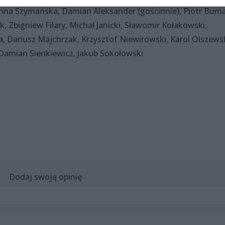
anna Szymańska, Damian Aleksander (gościnnie), Piotr Buma
k, Zbigniew Filary, Michał Janicki, Sławomir Kołakowski,
 Dariusz Majchrzak, Krzysztof Niewirowski, Karol Olszewsk
 Damian Sienkiewicz, Jakub Sokołowski
Dodaj swoją opinię