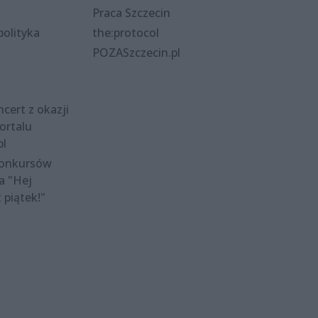
Praca Szczecin
polityka
the:protocol
POZASzczecin.pl
cert z okazji
ortalu
pl
konkursów
a "Hej
t piątek!"