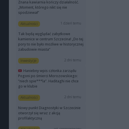
Znana kawiarnia kończy działalność.
„Moment, którego nikt się nie
spodziewał”
1 dzień temu
Aktualności
Tak będą wyglądać zabytkowe
kamienice w centrum Szczecina! „Do tej
pory to nie było możliwe w historycznej
zabudowie miasta”
2 dni temu
Inwestycje
Haniebny wpis członka zarządu
Pogoni po śmierci Morozowskiego:
“niech spie***la”. Haditaghi nie chce
go w klubie
2 dni temu
Aktualności
Nowy punkt Diagnostyki w Szczecinie
otworzył się wraz z akcją
profilaktyczną
art. sponsorowany