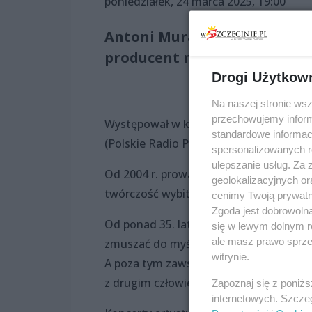
poniedziałek, 24 marca 2025, 19:00
Antoni Muracki – pieśniarz,
producent muzyczny, twórca
Drogi Użytkow
Na naszej stronie ws
przechowujemy informa
Występował w kabaretach „Nowy Świat” 
standardowe informac
(Polskie Radio Program I, II i III, Radio
spersonalizowanych re
ulepszanie usług. Za
Od 2004 r. prowadzi własną scenę muzy
geolokalizacyjnych or
twórczość wybitnych postaci polskiej pi
cenimy Twoją prywatno
Zgoda jest dobrowoln
Od ponad 35. lat wykonuje swoje nieban
się w lewym dolnym r
ale masz prawo sprzec
zmuszać do myślenia. Bogate w warstw
witrynie.
A poza tym zawsze mają coś do powiedze
z drugim człowiekiem.
Zapoznaj się z poniż
internetowych. Szcze