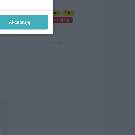
Szczecinie
Imprezy cykliczne
Film
Patronat wSzczecinie.pl
Akceptuję
Darmowe