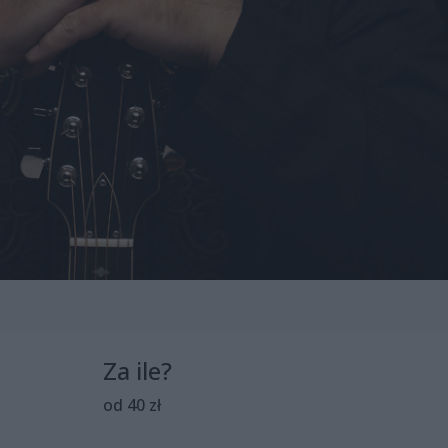
Za ile?
od 40 zł