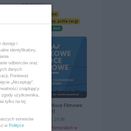
OFF Marina
a i
Imprezy cykliczne
Jarmarki, festyny, pchle targi
Darmowe
Już dziś
 dostęp i
lne identyfikatory,
iania
anie odbiorców oraz
nych danych
kacji. Ponieważ
y.
ięcie „Akceptuję”.
ywatności znajdujący
ą zgody użytkownika,
 tylko na tej
ość.
Zamkowe Noce Filmowe
ach
2026 [program]
 naszych serwisów
11 sierpnia 2026, 21:30
esz w
Polityce
Zamek Książąt Pomorskich w