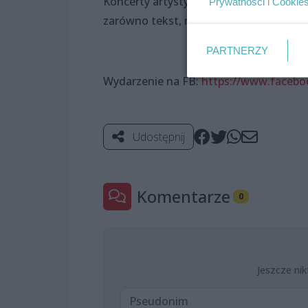
Koncerty artysty to spektakle satyrycz
Prywatności
i
Cookie
zarówno tekst, muzyka, jak i dojrzałe 
PARTNERZY
Wydarzenie na FB:
https://www.faceb
Udostępnij
Komentarze
0
Jeszcze nik