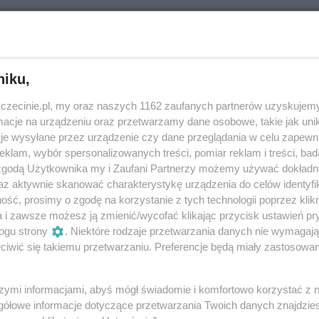
 poeta, kompozytor, tłumacz, muzyk, wydawc
 programów literackich i kabaretowych.
niku,
zczecinie.pl, my oraz naszych 1162 zaufanych partnerów uzyskujemy
cje na urządzeniu oraz przetwarzamy dane osobowe, takie jak unika
i „Warsztat”, brał udział w licznych programach radiowych
je wysyłane przez urządzenie czy dane przeglądania w celu zapewn
 Z, RDC) i telewizyjnych („Powrót bardów”).
klam, wybór spersonalizowanych treści, pomiar reklam i treści, bad
 zgodą Użytkownika my i Zaufani Partnerzy możemy używać dokład
czno-kabaretową „Salonik z kulturą”, gdzie prezentuje
az aktywnie skanować charakterystykę urządzenia do celów identyfi
osenki i kabaretu, czasem jazzu i teatru, oraz własne utwor
ść, prosimy o zgodę na korzystanie z tych technologii poprzez klikn
a i zawsze możesz ją zmienić/wycofać klikając przycisk ustawień pr
alne pieśni, próbujące wzruszać i zachwycać, rozśmieszać i
ogu strony
. Niektóre rodzaje przetwarzania danych nie wymagaj
iwić się takiemu przetwarzaniu. Preferencje będą miały zastosowania
ie harmonicznej, posiadają nierzadko urzekającą melodyjn
nia słuchaczowi - o ludziach, emocjach, miłości czy relacj
szymi informacjami, abyś mógł świadomie i komfortowo korzystać z
gółowe informacje dotyczące przetwarzania Twoich danych znajdzi