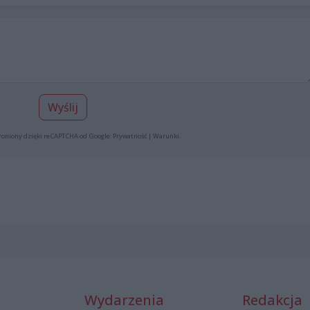
Wyślij
roniony dzięki reCAPTCHA od Google:
Prywatność
|
Warunki
.
Wydarzenia
Redakcja