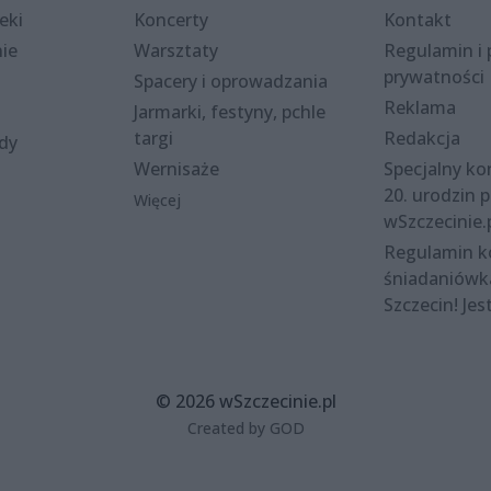
eki
Koncerty
Kontakt
nie
Warsztaty
Regulamin i 
prywatności
Spacery i oprowadzania
Reklama
Jarmarki, festyny, pchle
targi
Redakcja
ody
Wernisaże
Specjalny kon
20. urodzin p
Więcej
wSzczecinie.
Regulamin 
śniadaniówk
Szczecin! Jes
© 2026 wSzczecinie.pl
Created by GOD