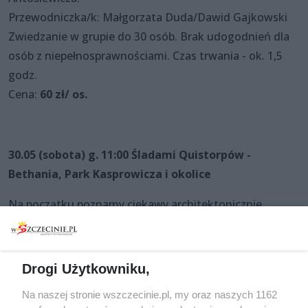
Przewodniczka/k: Małgorzata Duda/Dawid Gajkowski
Zwiedzanie w grupie do 30 osób. Brak udogodnień dla
osób z niepełnosprawnościami. Czas trwania - ok. 1,5
godz.
Cena:
60 zł/ os.
30.05 (sobota) g. 11:00 Śladami Quistorpów -
Bethania, Park Kasprowicza i okolice
Na początku poznamy ciekawy architektonicznie
budynek kościoła p.w. św. Rodziny zaprojektowany
przez architekta Thesmachera.
Następnie udamy się pod budynek dawnego pogotowia
Drogi Użytkowniku,
przy Alei Wojska Polskiego w której mieszkał Johannes
Na naszej stronie wszczecinie.pl, my oraz naszych 1162
Quistorp.