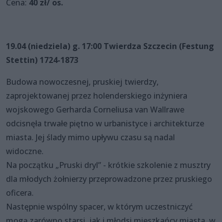
Cena:
40 zł/ os.
19.04 (niedziela) g. 17:00 Twierdza Szczecin (Festung
Stettin) 1724-1873
Budowa nowoczesnej, pruskiej twierdzy,
zaprojektowanej przez holenderskiego inżyniera
wojskowego Gerharda Corneliusa van Wallrawe
odcisnęła trwałe piętno w urbanistyce i architekturze
miasta. Jej ślady mimo upływu czasu są nadal
widoczne.
Na początku „Pruski dryl” - krótkie szkolenie z musztry
dla młodych żołnierzy przeprowadzone przez pruskiego
oficera.
Następnie wspólny spacer, w którym uczestniczyć
mogą zarówno starsi, jak i młodsi mieszkańcy miasta, w