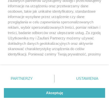
zaufanych partnerów uzyskujemy dostęp i przechowujemy
Następnym punktem spaceru będzie teren dawnego
informacje na urządzeniu oraz przetwarzamy dane
zakładu Bethania, gdzie poznamy historię tego miejsca.
osobowe, takie jak unikalne identyfikatory, standardowe
informacje wysyłane przez urządzenie czy dane
Na terenie dawnej Bethani odtworzono miejsca
przeglądania w celu zapewniania spersonalizowanych
spoczynku Johannesa i Martina oraz członków ich
reklam, wybór spersonalizowanych treści, pomiar reklam i
rodziny.
treści, badanie odbiorców oraz ulepszanie usług. Za zgodą
Następnymi punktami będą: Jasne Błonia dawniej
Użytkownika my i Zaufani Partnerzy możemy używać
dokładnych danych geolokalizacyjnych oraz aktywnie
(Qusitorp Aue), Park Kasprowicza (dawny Quistorp
skanować charakterystykę urządzenia do celów
Park).
identyfikacji. Ponieważ cenimy Twoją prywatność, prosimy
Spacer zakończymy na Różance.
o zgodę na korzystanie z tych technologii poprzez
kliknięcie „Akceptuję”. Zgoda jest dobrowolna i zawsze
Start:
plac przed Kościołem
św. Rodziny ul. Królowej
możesz ją zmienić/wycofać klikając przycisk ustawień
prywatności znajdujący się w lewym dolnym rogu strony
Korony Polskiej
PARTNERZY
USTAWIENIA
. Niektóre rodzaje przetwarzania danych nie wymagają
Przewodnik: Michał Kowgier
zgody użytkownika, ale masz prawo sprzeciwić się
Cena:
40 zł/ os
.
takiemu przetwarzaniu. Preferencje będą miały
Akceptuję
zastosowania tylko na tej witrynie.
Zapoznaj się z poniższymi informacjami, abyś mógł