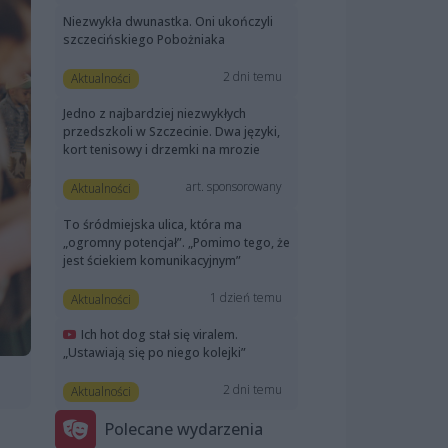
Niezwykła dwunastka. Oni ukończyli
szczecińskiego Pobożniaka
2 dni temu
Aktualności
Jedno z najbardziej niezwykłych
przedszkoli w Szczecinie. Dwa języki,
kort tenisowy i drzemki na mrozie
art. sponsorowany
Aktualności
To śródmiejska ulica, która ma
„ogromny potencjał”. „Pomimo tego, że
jest ściekiem komunikacyjnym”
1 dzień temu
Aktualności
Ich hot dog stał się viralem.
„Ustawiają się po niego kolejki”
2 dni temu
Aktualności
Polecane wydarzenia