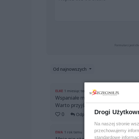
Formularz jest ch
Od najnowszych
ELKE
1 miesiąc temu
Wspaniałe miejsce bywamy co tydzie
Warto przyjść
Drogi Użytkow
0
Odpowiedz
Na naszej stronie ws
przechowujemy informa
EWA
1 rok temu
standardowe informac
Mnie nie stać na byle jakie jedzenie