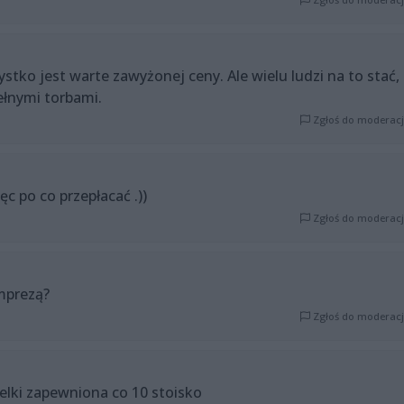
ystko jest warte zawyżonej ceny. Ale wielu ludzi na to stać,
łnymi torbami.
Zgłoś do moderacj
ęc po co przepłacać .))
Zgłoś do moderacj
mprezą?
Zgłoś do moderacj
belki zapewniona co 10 stoisko