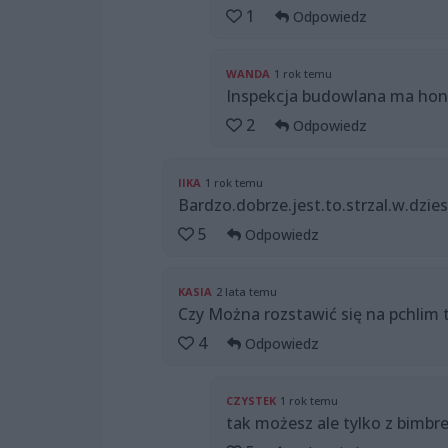
1
Odpowiedz
WANDA
1 rok temu
Inspekcja budowlana ma hon
2
Odpowiedz
IIKA
1 rok temu
Bardzo.dobrze.jest.to.strzal.w.dzie
5
Odpowiedz
KASIA
2 lata temu
Czy Można rozstawić się na pchlim 
4
Odpowiedz
CZYSTEK
1 rok temu
tak możesz ale tylko z bimbr