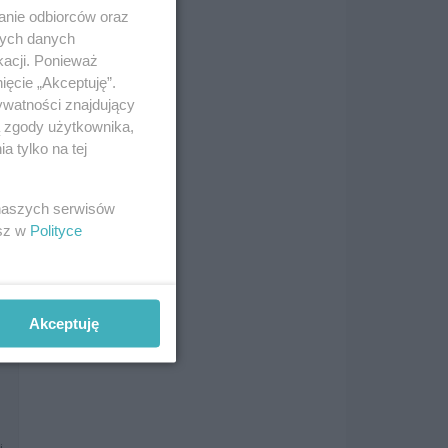
anie odbiorców oraz
i
nych danych
kacji. Ponieważ
ięcie „Akceptuję”.
ywatności znajdujący
ą zgody użytkownika,
 tylko na tej
i
 naszych serwisów
esz w
Polityce
i
Akceptuję
i