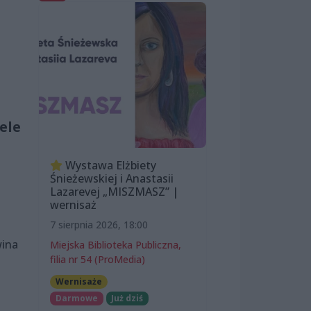
ele
Wystawa Elżbiety
Śnieżewskiej i Anastasii
Lazarevej „MISZMASZ” |
wernisaż
7 sierpnia 2026, 18:00
wina
Miejska Biblioteka Publiczna,
filia nr 54 (ProMedia)
a
Wernisaże
Darmowe
Już dziś