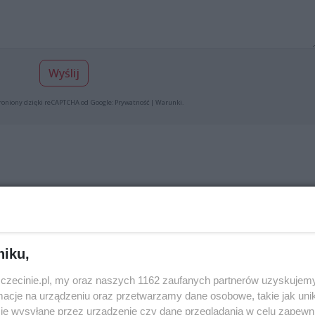
Wyślij
roniony dzięki reCAPTCHA od Google:
Prywatność
|
Warunki
.
ń z mężem super dobre wędliny ryby i wiele innych rzeczy
niku,
Zgłoś do moderacj
zczecinie.pl, my oraz naszych 1162 zaufanych partnerów uzyskujemy
cje na urządzeniu oraz przetwarzamy dane osobowe, takie jak unika
je wysyłane przez urządzenie czy dane przeglądania w celu zapewn
 z marketu. Tu jest jakościowe.