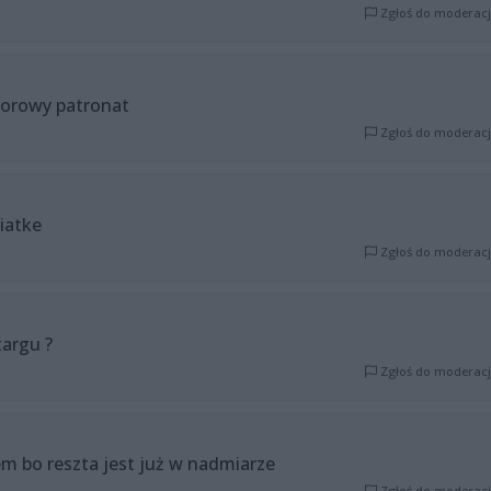
Zgłoś do moderacj
orowy patronat
Zgłoś do moderacj
siatke
Zgłoś do moderacj
targu ?
Zgłoś do moderacj
em bo reszta jest już w nadmiarze
Zgłoś do moderacj