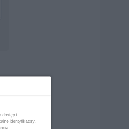
i
 dostęp i
lne identyfikatory,
iania