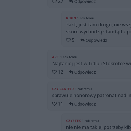
27
Odpowiedz
REKIN
1 rok temu
Fakt, jest tam drogo, nie wsz
skoro wychodzą stamtąd z pe
5
Odpowiedz
ART
1 rok temu
Najtaniej jest w Lidlu i Stokrotce wi
12
Odpowiedz
CZY SANEPID
1 rok temu
sprawuje honorowy patronat nad i
11
Odpowiedz
CZYSTEK
1 rok temu
nie nie ma takiej potrzeby ki