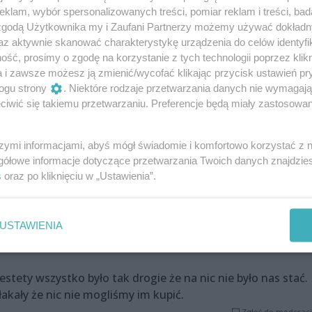
klam, wybór spersonalizowanych treści, pomiar reklam i treści, bad
Zgłoś do moderacj
 zgodą Użytkownika my i Zaufani Partnerzy możemy używać dokład
az aktywnie skanować charakterystykę urządzenia do celów identyfi
ść, prosimy o zgodę na korzystanie z tych technologii poprzez klikn
a i zawsze możesz ją zmienić/wycofać klikając przycisk ustawień pr
niż w innych sklepach,tak samo wędlina. Schab leży dwa
ogu strony
. Niektóre rodzaje przetwarzania danych nie wymagaj
miejsce.
iwić się takiemu przetwarzaniu. Preferencje będą miały zastosowania
Zgłoś do moderacj
szymi informacjami, abyś mógł świadomie i komfortowo korzystać z
gółowe informacje dotyczące przetwarzania Twoich danych znajdzi
a swoją fura zatarasuje tory tramwajowe. Proponuję
s
oraz po kliknięciu w „Ustawienia”.
raży miejskiej , albo zagrozić zamknięciem tego burdeliku
 .
Zgłoś do moderacj
USTAWIENIA
stety wszystko było tak drogie że na nic nie było nas stać.
łakały że nic nie mogliśmy im kupić.
Zgłoś do moderacj