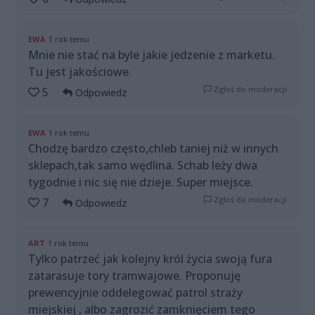
EWA
1 rok temu
Mnie nie stać na byle jakie jedzenie z marketu.
Tu jest jakościowe.
Zgłoś do moderacji
5
Odpowiedz
EWA
1 rok temu
Chodzę bardzo często,chleb taniej niż w innych
sklepach,tak samo wędlina. Schab leży dwa
tygodnie i nic się nie dzieje. Super miejsce.
Zgłoś do moderacji
7
Odpowiedz
ART
1 rok temu
Tylko patrzeć jak kolejny król życia swoją fura
zatarasuje tory tramwajowe. Proponuję
prewencyjnie oddelegować patrol straży
miejskiej , albo zagrozić zamknięciem tego