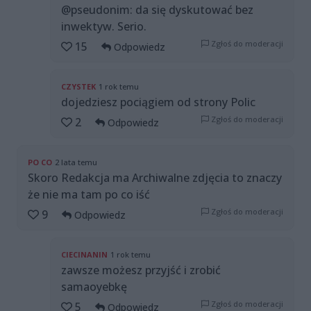
@pseudonim: da się dyskutować bez
inwektyw. Serio.
Zgłoś do moderacji
15
Odpowiedz
CZYSTEK
1 rok temu
dojedziesz pociągiem od strony Polic
Zgłoś do moderacji
2
Odpowiedz
PO CO
2 lata temu
Skoro Redakcja ma Archiwalne zdjęcia to znaczy
że nie ma tam po co iść
Zgłoś do moderacji
9
Odpowiedz
CIECINANIN
1 rok temu
zawsze możesz przyjść i zrobić
samaoyebkę
Zgłoś do moderacji
5
Odpowiedz