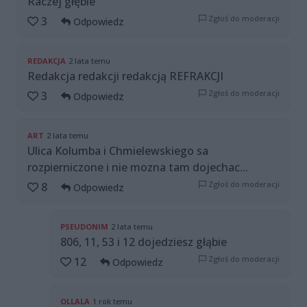
Raczej głębie
Zgłoś do moderacji
3
Odpowiedz
REDAKCJA
2 lata temu
Redakcja redakcji redakcją REFRAKCJI
Zgłoś do moderacji
3
Odpowiedz
ART
2 lata temu
Ulica Kolumba i Chmielewskiego sa
rozpierniczone i nie mozna tam dojechac...
Zgłoś do moderacji
8
Odpowiedz
PSEUDONIM
2 lata temu
806, 11, 53 i 12 dojedziesz głąbie
Zgłoś do moderacji
12
Odpowiedz
OLLALA
1 rok temu