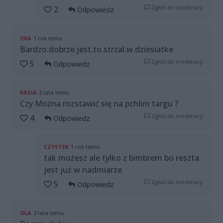
Zgłoś do moderacji
2
Odpowiedz
IIKA
1 rok temu
Bardzo.dobrze.jest.to.strzal.w.dziesiatke
Zgłoś do moderacji
5
Odpowiedz
KASIA
2 lata temu
Czy Można rozstawić się na pchlim targu ?
Zgłoś do moderacji
4
Odpowiedz
CZYSTEK
1 rok temu
tak możesz ale tylko z bimbrem bo reszta
jest już w nadmiarze
Zgłoś do moderacji
5
Odpowiedz
OLA
2 lata temu