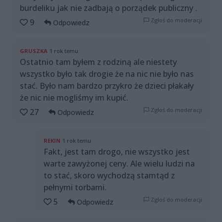
burdeliku jak nie zadbają o porządek publiczny .
Zgłoś do moderacji
9
Odpowiedz
GRUSZKA
1 rok temu
Ostatnio tam byłem z rodziną ale niestety
wszystko było tak drogie że na nic nie było nas
stać. Było nam bardzo przykro że dzieci płakały
że nic nie mogliśmy im kupić.
Zgłoś do moderacji
27
Odpowiedz
REKIN
1 rok temu
Fakt, jest tam drogo, nie wszystko jest
warte zawyżonej ceny. Ale wielu ludzi na
to stać, skoro wychodzą stamtąd z
pełnymi torbami.
Zgłoś do moderacji
5
Odpowiedz