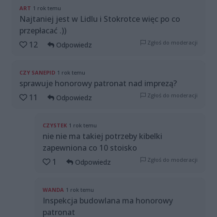
ART
1 rok temu
Najtaniej jest w Lidlu i Stokrotce więc po co
przepłacać .))
Zgłoś do moderacji
12
Odpowiedz
CZY SANEPID
1 rok temu
sprawuje honorowy patronat nad imprezą?
Zgłoś do moderacji
11
Odpowiedz
CZYSTEK
1 rok temu
nie nie ma takiej potrzeby kibelki
zapewniona co 10 stoisko
Zgłoś do moderacji
1
Odpowiedz
WANDA
1 rok temu
Inspekcja budowlana ma honorowy
patronat