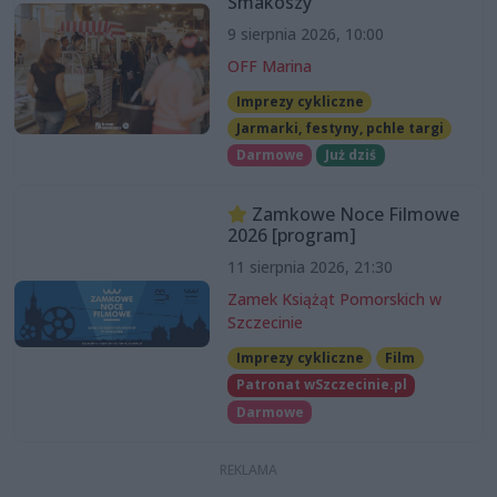
Smakoszy
9 sierpnia 2026, 10:00
OFF Marina
Imprezy cykliczne
Jarmarki, festyny, pchle targi
Darmowe
Już dziś
Zamkowe Noce Filmowe
2026 [program]
11 sierpnia 2026, 21:30
Zamek Książąt Pomorskich w
Szczecinie
Imprezy cykliczne
Film
Patronat wSzczecinie.pl
Darmowe