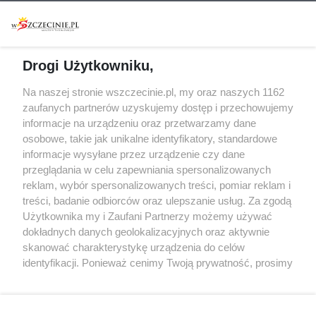
Warsztaty
Regulamin i polityka
prywatności
Spacery i oprowadzania
Reklama
Jarmarki, festyny, pchle
Drogi Użytkowniku,
targi
Redakcja
Wernisaże
Specjalny koncert z okazji
Na naszej stronie wszczecinie.pl, my oraz naszych 1162
20. urodzin portalu
zaufanych partnerów uzyskujemy dostęp i przechowujemy
Więcej
wSzczecinie.pl
informacje na urządzeniu oraz przetwarzamy dane
osobowe, takie jak unikalne identyfikatory, standardowe
Regulamin konkursów
informacje wysyłane przez urządzenie czy dane
śniadaniówka "Hej
przeglądania w celu zapewniania spersonalizowanych
Szczecin! Jest piątek!"
reklam, wybór spersonalizowanych treści, pomiar reklam i
treści, badanie odbiorców oraz ulepszanie usług. Za zgodą
Użytkownika my i Zaufani Partnerzy możemy używać
dokładnych danych geolokalizacyjnych oraz aktywnie
Partnerzy
skanować charakterystykę urządzenia do celów
Praca Szczecin
identyfikacji. Ponieważ cenimy Twoją prywatność, prosimy
o zgodę na korzystanie z tych technologii poprzez
the:protocol
kliknięcie „Akceptuję”. Zgoda jest dobrowolna i zawsze
POZASzczecin.pl
możesz ją zmienić/wycofać klikając przycisk ustawień