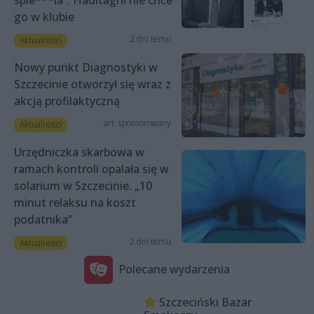
spie***la”. Haditaghi nie chce
go w klubie
2 dni temu
Aktualności
Nowy punkt Diagnostyki w
Szczecinie otworzył się wraz z
akcją profilaktyczną
art. sponsorowany
Aktualności
Urzędniczka skarbowa w
ramach kontroli opalała się w
solarium w Szczecinie. „10
minut relaksu na koszt
podatnika”
2 dni temu
Aktualności
Polecane wydarzenia
Szczeciński Bazar