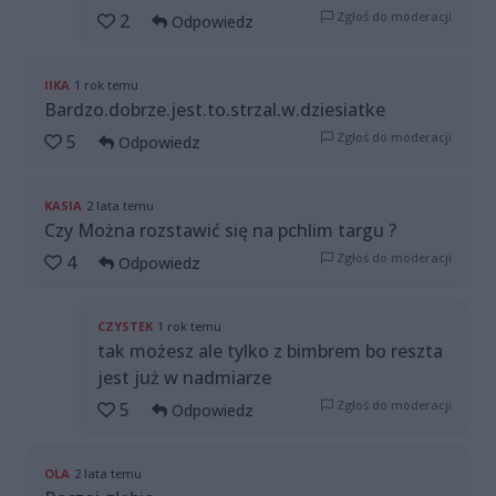
Zgłoś do moderacji
2
Odpowiedz
IIKA
1 rok temu
Bardzo.dobrze.jest.to.strzal.w.dziesiatke
Zgłoś do moderacji
5
Odpowiedz
KASIA
2 lata temu
Czy Można rozstawić się na pchlim targu ?
Zgłoś do moderacji
4
Odpowiedz
CZYSTEK
1 rok temu
tak możesz ale tylko z bimbrem bo reszta
jest już w nadmiarze
Zgłoś do moderacji
5
Odpowiedz
OLA
2 lata temu