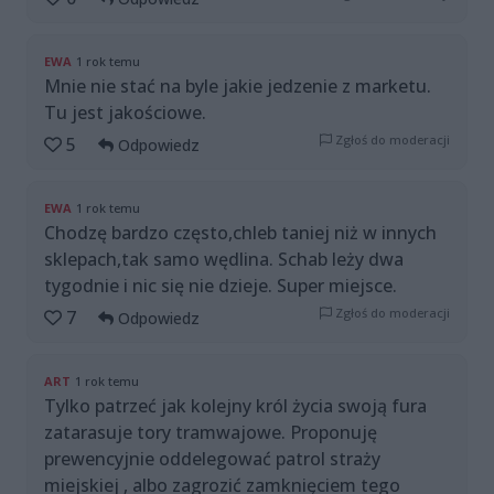
EWA
1 rok temu
Mnie nie stać na byle jakie jedzenie z marketu.
Tu jest jakościowe.
Zgłoś do moderacji
5
Odpowiedz
EWA
1 rok temu
Chodzę bardzo często,chleb taniej niż w innych
sklepach,tak samo wędlina. Schab leży dwa
tygodnie i nic się nie dzieje. Super miejsce.
Zgłoś do moderacji
7
Odpowiedz
ART
1 rok temu
Tylko patrzeć jak kolejny król życia swoją fura
zatarasuje tory tramwajowe. Proponuję
prewencyjnie oddelegować patrol straży
miejskiej , albo zagrozić zamknięciem tego