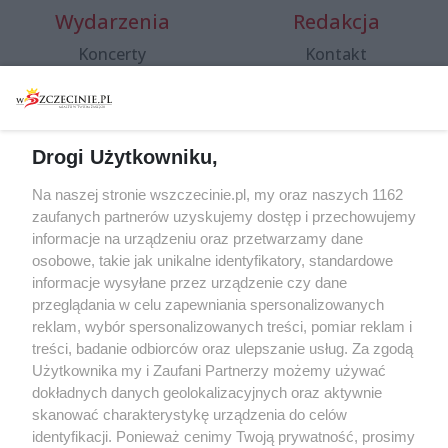
Wydarzenia
Redakcja
Koncerty
Kontakt
Warsztaty
Regulamin i polityka
prywatności
Spacery i oprowadzania
Reklama
Jarmarki, festyny, pchle
Drogi Użytkowniku,
targi
Redakcja
Wernisaże
Specjalny koncert z okazji
Na naszej stronie wszczecinie.pl, my oraz naszych 1162
20. urodzin portalu
zaufanych partnerów uzyskujemy dostęp i przechowujemy
Więcej
wSzczecinie.pl
informacje na urządzeniu oraz przetwarzamy dane
osobowe, takie jak unikalne identyfikatory, standardowe
Regulamin konkursów
informacje wysyłane przez urządzenie czy dane
śniadaniówka "Hej
przeglądania w celu zapewniania spersonalizowanych
Szczecin! Jest piątek!"
reklam, wybór spersonalizowanych treści, pomiar reklam i
treści, badanie odbiorców oraz ulepszanie usług. Za zgodą
Użytkownika my i Zaufani Partnerzy możemy używać
dokładnych danych geolokalizacyjnych oraz aktywnie
Partnerzy
skanować charakterystykę urządzenia do celów
Praca Szczecin
identyfikacji. Ponieważ cenimy Twoją prywatność, prosimy