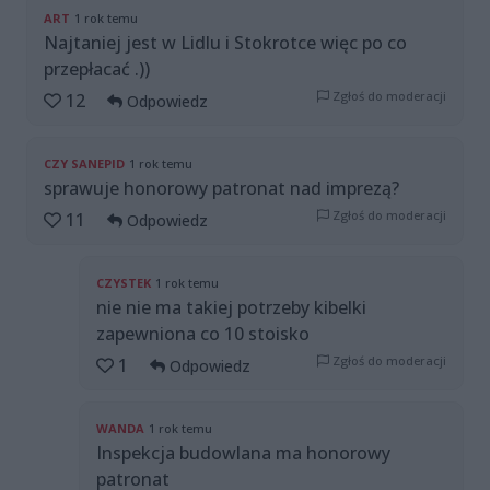
ART
1 rok temu
Najtaniej jest w Lidlu i Stokrotce więc po co
przepłacać .))
Zgłoś do moderacji
12
Odpowiedz
CZY SANEPID
1 rok temu
sprawuje honorowy patronat nad imprezą?
Zgłoś do moderacji
11
Odpowiedz
CZYSTEK
1 rok temu
nie nie ma takiej potrzeby kibelki
zapewniona co 10 stoisko
Zgłoś do moderacji
1
Odpowiedz
WANDA
1 rok temu
Inspekcja budowlana ma honorowy
patronat