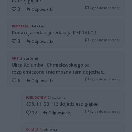
Raczej głębie
Zgłoś do moderacji
3
Odpowiedz
REDAKCJA
2 lata temu
Redakcja redakcji redakcją REFRAKCJI
Zgłoś do moderacji
3
Odpowiedz
ART
2 lata temu
Ulica Kolumba i Chmielewskiego sa
rozpierniczone i nie mozna tam dojechac...
Zgłoś do moderacji
8
Odpowiedz
PSEUDONIM
2 lata temu
806, 11, 53 i 12 dojedziesz głąbie
Zgłoś do moderacji
12
Odpowiedz
OLLALA
1 rok temu