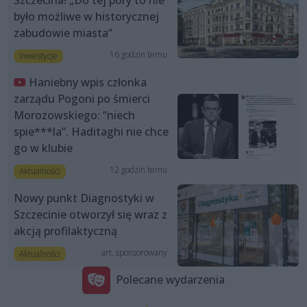
Szczecina! „Do tej pory to nie
było możliwe w historycznej
zabudowie miasta”
16 godzin temu
Inwestycje
Haniebny wpis członka
zarządu Pogoni po śmierci
Morozowskiego: “niech
spie***la”. Haditaghi nie chce
go w klubie
12 godzin temu
Aktualności
Nowy punkt Diagnostyki w
Szczecinie otworzył się wraz z
akcją profilaktyczną
art. sponsorowany
Aktualności
Polecane wydarzenia