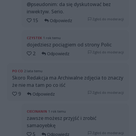
@pseudonim: da się dyskutować bez
inwektyw. Serio.
Zgłoś do moderacji
15
Odpowiedz
CZYSTEK
1 rok temu
dojedziesz pociągiem od strony Polic
Zgłoś do moderacji
2
Odpowiedz
PO CO
2 lata temu
Skoro Redakcja ma Archiwalne zdjęcia to znaczy
że nie ma tam po co iść
Zgłoś do moderacji
9
Odpowiedz
CIECINANIN
1 rok temu
zawsze możesz przyjść i zrobić
samaoyebkę
Zgłoś do moderacji
5
Odpowiedz