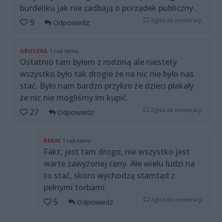
burdeliku jak nie zadbają o porządek publiczny .
Zgłoś do moderacji
9
Odpowiedz
GRUSZKA
1 rok temu
Ostatnio tam byłem z rodziną ale niestety
wszystko było tak drogie że na nic nie było nas
stać. Było nam bardzo przykro że dzieci płakały
że nic nie mogliśmy im kupić.
Zgłoś do moderacji
27
Odpowiedz
REKIN
1 rok temu
Fakt, jest tam drogo, nie wszystko jest
warte zawyżonej ceny. Ale wielu ludzi na
to stać, skoro wychodzą stamtąd z
pełnymi torbami.
Zgłoś do moderacji
5
Odpowiedz