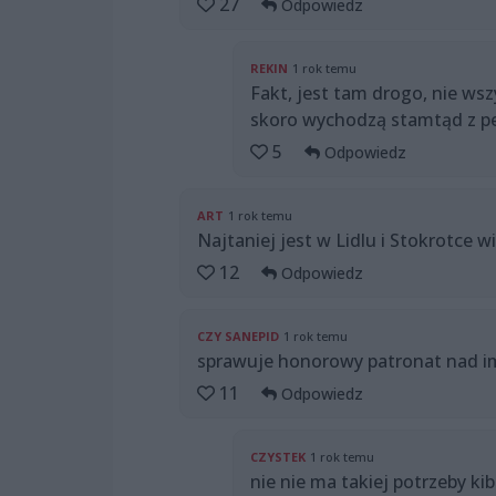
27
Odpowiedz
REKIN
1 rok temu
Fakt, jest tam drogo, nie wsz
skoro wychodzą stamtąd z pe
5
Odpowiedz
ART
1 rok temu
Najtaniej jest w Lidlu i Stokrotce wi
12
Odpowiedz
CZY SANEPID
1 rok temu
sprawuje honorowy patronat nad i
11
Odpowiedz
CZYSTEK
1 rok temu
nie nie ma takiej potrzeby ki