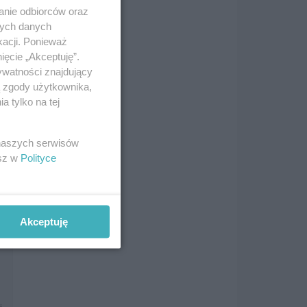
anie odbiorców oraz
i
nych danych
kacji. Ponieważ
ięcie „Akceptuję”.
ywatności znajdujący
ą zgody użytkownika,
 tylko na tej
i
 naszych serwisów
esz w
Polityce
i
Akceptuję
i