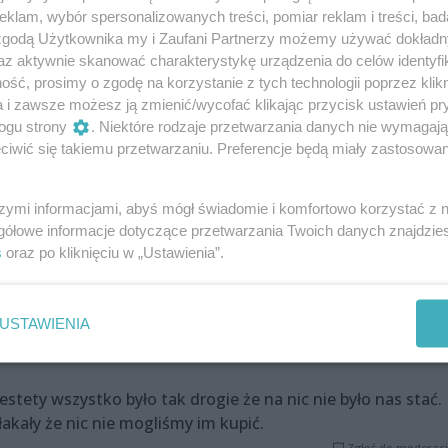
klam, wybór spersonalizowanych treści, pomiar reklam i treści, bad
Zgłoś do moderacj
 zgodą Użytkownika my i Zaufani Partnerzy możemy używać dokład
az aktywnie skanować charakterystykę urządzenia do celów identyfi
ść, prosimy o zgodę na korzystanie z tych technologii poprzez klikn
a i zawsze możesz ją zmienić/wycofać klikając przycisk ustawień pr
niż w innych sklepach,tak samo wędlina. Schab leży dwa
ogu strony
. Niektóre rodzaje przetwarzania danych nie wymagaj
miejsce.
iwić się takiemu przetwarzaniu. Preferencje będą miały zastosowania
Zgłoś do moderacj
szymi informacjami, abyś mógł świadomie i komfortowo korzystać z
gółowe informacje dotyczące przetwarzania Twoich danych znajdzi
a swoją fura zatarasuje tory tramwajowe. Proponuję
s
oraz po kliknięciu w „Ustawienia”.
raży miejskiej , albo zagrozić zamknięciem tego burdeliku
 .
Zgłoś do moderacj
USTAWIENIA
stety wszystko było tak drogie że na nic nie było nas stać.
łakały że nic nie mogliśmy im kupić.
Zgłoś do moderacj