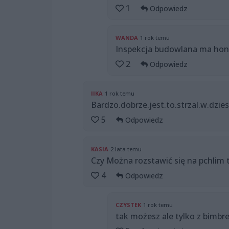
1
Odpowiedz
WANDA
1 rok temu
Inspekcja budowlana ma hon
2
Odpowiedz
IIKA
1 rok temu
Bardzo.dobrze.jest.to.strzal.w.dzie
5
Odpowiedz
KASIA
2 lata temu
Czy Można rozstawić się na pchlim 
4
Odpowiedz
CZYSTEK
1 rok temu
tak możesz ale tylko z bimbr