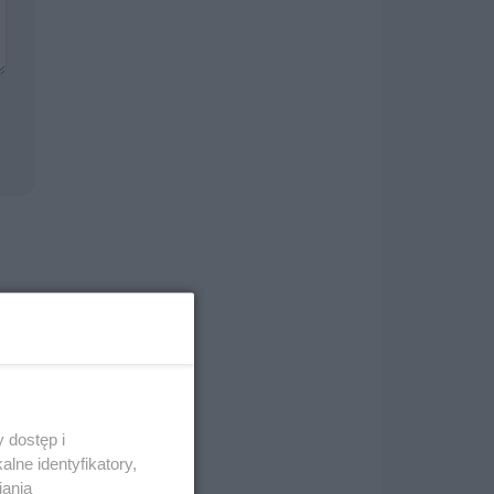
i
 dostęp i
lne identyfikatory,
iania