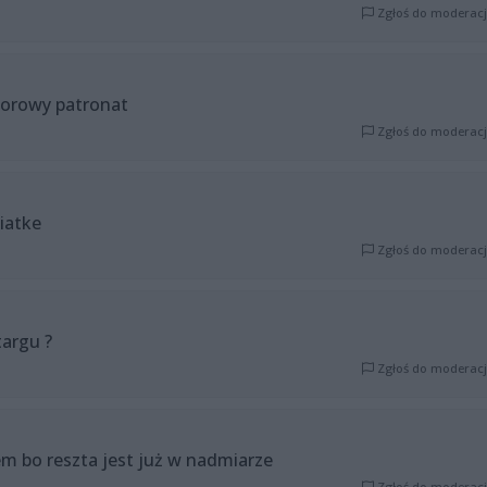
Zgłoś do moderacj
orowy patronat
Zgłoś do moderacj
siatke
Zgłoś do moderacj
targu ?
Zgłoś do moderacj
em bo reszta jest już w nadmiarze
Zgłoś do moderacj