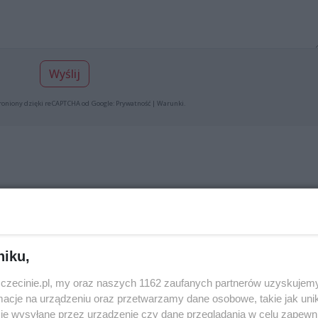
Wyślij
roniony dzięki reCAPTCHA od Google:
Prywatność
|
Warunki
.
ń z mężem super dobre wędliny ryby i wiele innych rzeczy
niku,
Zgłoś do moderacj
zczecinie.pl, my oraz naszych 1162 zaufanych partnerów uzyskujemy
cje na urządzeniu oraz przetwarzamy dane osobowe, takie jak unika
je wysyłane przez urządzenie czy dane przeglądania w celu zapewn
 z marketu. Tu jest jakościowe.