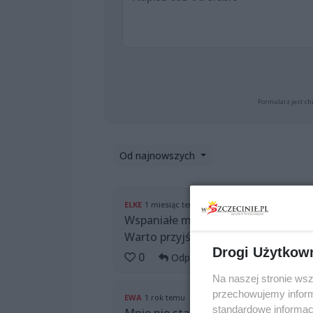
Formularz jest ch
Od najnowszych
ELKE
1 miesiąc temu
Wspaniałe miejsce bywamy co tydzie
Warto przyjść
Drogi Użytkow
0
Odpowiedz
Na naszej stronie ws
przechowujemy informa
EWA
1 rok temu
standardowe informac
Mnie nie stać na byle jakie jedzenie