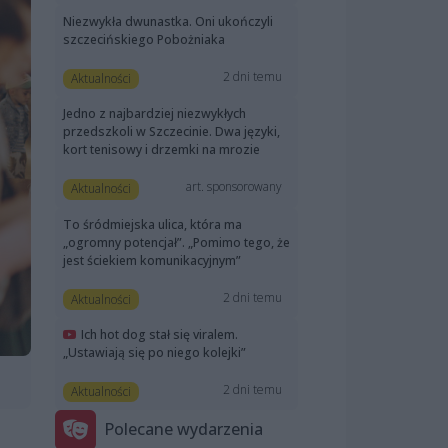
Niezwykła dwunastka. Oni ukończyli
szczecińskiego Pobożniaka
2 dni temu
Aktualności
Jedno z najbardziej niezwykłych
przedszkoli w Szczecinie. Dwa języki,
kort tenisowy i drzemki na mrozie
art. sponsorowany
Aktualności
To śródmiejska ulica, która ma
„ogromny potencjał”. „Pomimo tego, że
jest ściekiem komunikacyjnym”
2 dni temu
Aktualności
Ich hot dog stał się viralem.
„Ustawiają się po niego kolejki”
2 dni temu
Aktualności
Polecane wydarzenia