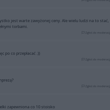
ystko jest warte zawyżonej ceny. Ale wielu ludzi na to stać,
łnymi torbami.
Zgłoś do moderacj
ęc po co przepłacać .))
Zgłoś do moderacj
mprezą?
Zgłoś do moderacj
belki zapewniona co 10 stoisko