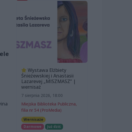
ele
Wystawa Elżbiety
Śnieżewskiej i Anastasii
Lazarevej „MISZMASZ” |
wernisaż
7 sierpnia 2026, 18:00
wina
Miejska Biblioteka Publiczna,
filia nr 54 (ProMedia)
a
Wernisaże
Darmowe
Już dziś