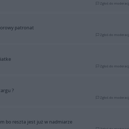
Zgłoś do moderacj
orowy patronat
Zgłoś do moderacj
siatke
Zgłoś do moderacj
targu ?
Zgłoś do moderacj
em bo reszta jest już w nadmiarze
Zgłoś do moderacj