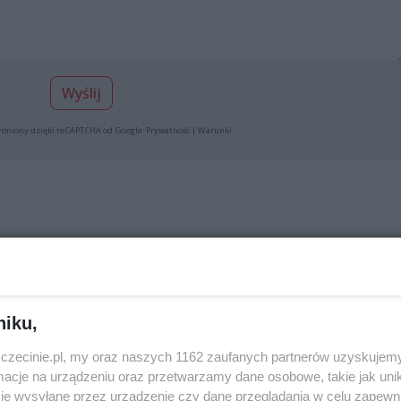
Wyślij
roniony dzięki reCAPTCHA od Google:
Prywatność
|
Warunki
.
ń z mężem super dobre wędliny ryby i wiele innych rzeczy
niku,
Zgłoś do moderacj
zczecinie.pl, my oraz naszych 1162 zaufanych partnerów uzyskujemy
cje na urządzeniu oraz przetwarzamy dane osobowe, takie jak unika
je wysyłane przez urządzenie czy dane przeglądania w celu zapewn
 z marketu. Tu jest jakościowe.