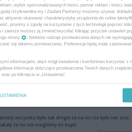
klam, wybór spersonalizowanych treści, pomiar reklam i treści, bad
Zgłoś do moderacj
 zgodą Użytkownika my i Zaufani Partnerzy możemy używać dokład
az aktywnie skanować charakterystykę urządzenia do celów identyfi
ść, prosimy o zgodę na korzystanie z tych technologii poprzez klikn
a i zawsze możesz ją zmienić/wycofać klikając przycisk ustawień pr
niż w innych sklepach,tak samo wędlina. Schab leży dwa
ogu strony
. Niektóre rodzaje przetwarzania danych nie wymagaj
miejsce.
iwić się takiemu przetwarzaniu. Preferencje będą miały zastosowania
Zgłoś do moderacj
szymi informacjami, abyś mógł świadomie i komfortowo korzystać z
gółowe informacje dotyczące przetwarzania Twoich danych znajdzi
a swoją fura zatarasuje tory tramwajowe. Proponuję
s
oraz po kliknięciu w „Ustawienia”.
raży miejskiej , albo zagrozić zamknięciem tego burdeliku
 .
Zgłoś do moderacj
USTAWIENIA
stety wszystko było tak drogie że na nic nie było nas stać.
łakały że nic nie mogliśmy im kupić.
Zgłoś do moderacj