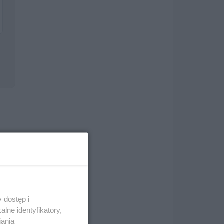
i
 dostęp i
lne identyfikatory,
iania