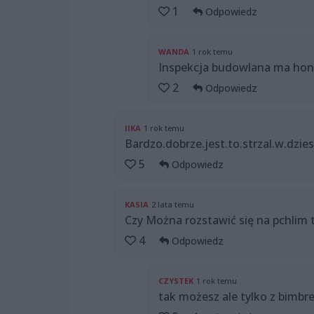
1
Odpowiedz
WANDA
1 rok temu
Inspekcja budowlana ma hon
2
Odpowiedz
IIKA
1 rok temu
Bardzo.dobrze.jest.to.strzal.w.dzie
5
Odpowiedz
KASIA
2 lata temu
Czy Można rozstawić się na pchlim 
4
Odpowiedz
CZYSTEK
1 rok temu
tak możesz ale tylko z bimbr