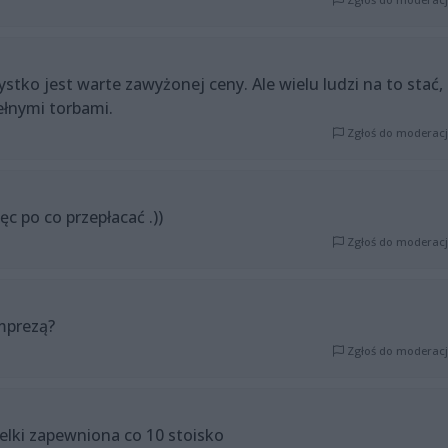
ystko jest warte zawyżonej ceny. Ale wielu ludzi na to stać,
łnymi torbami.
Zgłoś do moderacj
ęc po co przepłacać .))
Zgłoś do moderacj
mprezą?
Zgłoś do moderacj
belki zapewniona co 10 stoisko