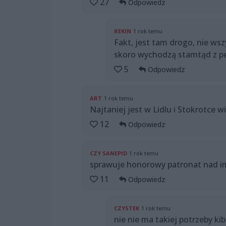
27
Odpowiedz
REKIN
1 rok temu
Fakt, jest tam drogo, nie wsz
skoro wychodzą stamtąd z pe
5
Odpowiedz
ART
1 rok temu
Najtaniej jest w Lidlu i Stokrotce wi
12
Odpowiedz
CZY SANEPID
1 rok temu
sprawuje honorowy patronat nad i
11
Odpowiedz
CZYSTEK
1 rok temu
nie nie ma takiej potrzeby ki