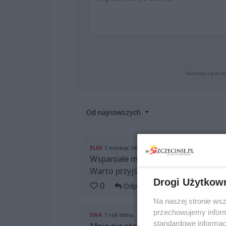
Formularz jest ch
Od najnowszych
ELKE
1 miesiąc temu
Wspaniałe miejsce bywamy co tydzie
Warto przyjść
Drogi Użytkow
0
Odpowiedz
Na naszej stronie ws
przechowujemy informa
EWA
1 rok temu
standardowe informac
Mnie nie stać na byle jakie jedzenie