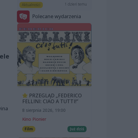
1 dzień temu
Aktualności
Polecane wydarzenia
ele
PRZEGLĄD „FEDERICO
FELLINI: CIAO A TUTTI!”
wina
8 sierpnia 2026, 19:00
a
Kino Pionier
Film
Już dziś