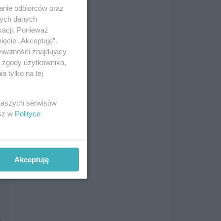
anie odbiorców oraz
i
nych danych
kacji. Ponieważ
ięcie „Akceptuję”.
ywatności znajdujący
ą zgody użytkownika,
 tylko na tej
i
 naszych serwisów
esz w
Polityce
i
Akceptuję
i