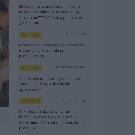
Haniebny wpis członka zarządu
Pogoni po śmierci Morozowskiego:
“niech spie***la”. Haditaghi nie chce
go w klubie
1 dzień temu
Aktualności
Nowy punkt Diagnostyki w Szczecinie
otworzył się wraz z akcją
profilaktyczną
art. sponsorowany
Aktualności
Znana kawiarnia kończy działalność.
„Moment, którego nikt się nie
spodziewał”
9 godzin temu
Aktualności
Urzędniczka skarbowa w ramach
kontroli opalała się w solarium w
Szczecinie. „10 minut relaksu na koszt
podatnika”