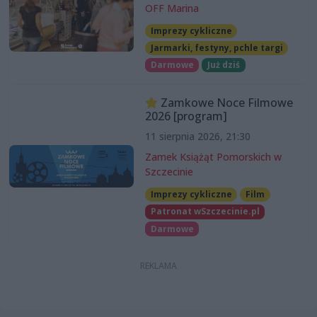
OFF Marina
Imprezy cykliczne
Jarmarki, festyny, pchle targi
Darmowe
Już dziś
Zamkowe Noce Filmowe
2026 [program]
11 sierpnia 2026, 21:30
Zamek Książąt Pomorskich w
Szczecinie
Imprezy cykliczne
Film
Patronat wSzczecinie.pl
Darmowe