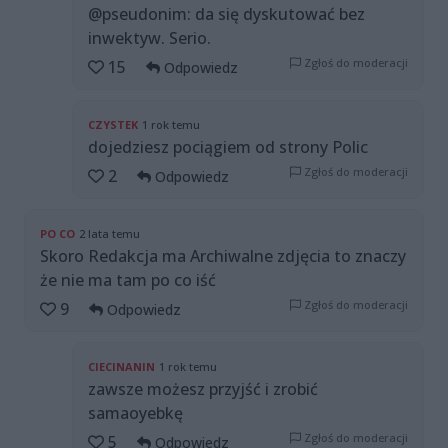
@pseudonim: da się dyskutować bez
inwektyw. Serio.
Zgłoś do moderacji
15
Odpowiedz
CZYSTEK
1 rok temu
dojedziesz pociągiem od strony Polic
Zgłoś do moderacji
2
Odpowiedz
PO CO
2 lata temu
Skoro Redakcja ma Archiwalne zdjęcia to znaczy
że nie ma tam po co iść
Zgłoś do moderacji
9
Odpowiedz
CIECINANIN
1 rok temu
zawsze możesz przyjść i zrobić
samaoyebkę
Zgłoś do moderacji
5
Odpowiedz