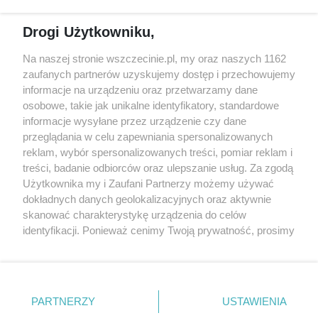
Reklama
Jarmarki, festyny, pchle
Drogi Użytkowniku,
targi
Redakcja
Wernisaże
Specjalny koncert z okazji
Na naszej stronie wszczecinie.pl, my oraz naszych 1162
20. urodzin portalu
zaufanych partnerów uzyskujemy dostęp i przechowujemy
Więcej
wSzczecinie.pl
informacje na urządzeniu oraz przetwarzamy dane
osobowe, takie jak unikalne identyfikatory, standardowe
Regulamin konkursów
informacje wysyłane przez urządzenie czy dane
śniadaniówka "Hej
przeglądania w celu zapewniania spersonalizowanych
Szczecin! Jest piątek!"
reklam, wybór spersonalizowanych treści, pomiar reklam i
treści, badanie odbiorców oraz ulepszanie usług. Za zgodą
Użytkownika my i Zaufani Partnerzy możemy używać
dokładnych danych geolokalizacyjnych oraz aktywnie
Partnerzy
skanować charakterystykę urządzenia do celów
Praca Szczecin
identyfikacji. Ponieważ cenimy Twoją prywatność, prosimy
o zgodę na korzystanie z tych technologii poprzez
the:protocol
kliknięcie „Akceptuję”. Zgoda jest dobrowolna i zawsze
POZASzczecin.pl
możesz ją zmienić/wycofać klikając przycisk ustawień
prywatności znajdujący się w lewym dolnym rogu strony
PARTNERZY
USTAWIENIA
. Niektóre rodzaje przetwarzania danych nie wymagają