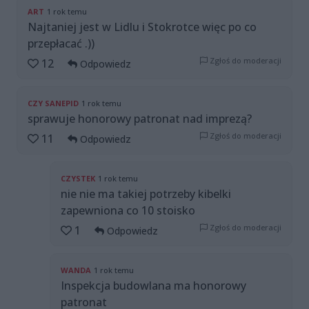
ART
1 rok temu
Najtaniej jest w Lidlu i Stokrotce więc po co
przepłacać .))
Zgłoś do moderacji
12
Odpowiedz
CZY SANEPID
1 rok temu
sprawuje honorowy patronat nad imprezą?
Zgłoś do moderacji
11
Odpowiedz
CZYSTEK
1 rok temu
nie nie ma takiej potrzeby kibelki
zapewniona co 10 stoisko
Zgłoś do moderacji
1
Odpowiedz
WANDA
1 rok temu
Inspekcja budowlana ma honorowy
patronat