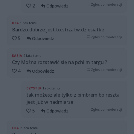
Zgłoś do moderacji
2
Odpowiedz
IIKA
1 rok temu
Bardzo.dobrze.jest.to.strzal.w.dziesiatke
Zgłoś do moderacji
5
Odpowiedz
KASIA
2 lata temu
Czy Można rozstawić się na pchlim targu ?
Zgłoś do moderacji
4
Odpowiedz
CZYSTEK
1 rok temu
tak możesz ale tylko z bimbrem bo reszta
jest już w nadmiarze
Zgłoś do moderacji
5
Odpowiedz
OLA
2 lata temu