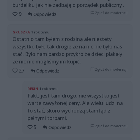
burdeliku jak nie zadbają o porządek publiczny .
Zgłoś do moderacji
9
Odpowiedz
GRUSZKA
1 rok temu
Ostatnio tam byłem z rodziną ale niestety
wszystko było tak drogie że na nic nie było nas
stać. Było nam bardzo przykro że dzieci płakały
że nic nie mogliśmy im kupić.
Zgłoś do moderacji
27
Odpowiedz
REKIN
1 rok temu
Fakt, jest tam drogo, nie wszystko jest
warte zawyżonej ceny. Ale wielu ludzi na
to stać, skoro wychodzą stamtąd z
pełnymi torbami.
Zgłoś do moderacji
5
Odpowiedz