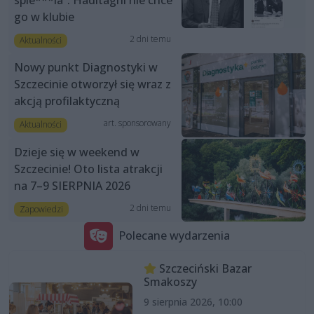
spie***la”. Haditaghi nie chce
go w klubie
2 dni temu
Aktualności
Nowy punkt Diagnostyki w
Szczecinie otworzył się wraz z
akcją profilaktyczną
art. sponsorowany
Aktualności
Dzieje się w weekend w
Szczecinie! Oto lista atrakcji
na 7–9 SIERPNIA 2026
2 dni temu
Zapowiedzi
Polecane wydarzenia
Szczeciński Bazar
Smakoszy
9 sierpnia 2026, 10:00