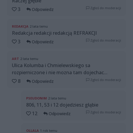
Raczej głębie
Zgłoś do moderacji
3
Odpowiedz
REDAKCJA
2 lata temu
Redakcja redakcji redakcją REFRAKCJI
Zgłoś do moderacji
3
Odpowiedz
ART
2 lata temu
Ulica Kolumba i Chmielewskiego sa
rozpierniczone i nie mozna tam dojechac...
Zgłoś do moderacji
8
Odpowiedz
PSEUDONIM
2 lata temu
806, 11, 53 i 12 dojedziesz głąbie
Zgłoś do moderacji
12
Odpowiedz
OLLALA
1 rok temu