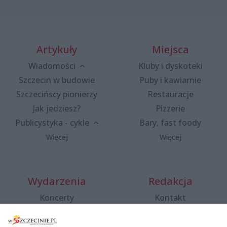
Artykuły
Miejsca
Wiadomości
Kluby i dyskoteki
Szczecin w budowie
Puby i kawiarnie
Szczecińscy pionierzy
Restauracje
Jak jedziesz?
Pizzerie
Publicystyka - cykle
Bary, fast foody
Więcej
Więcej
Wydarzenia
Redakcja
Koncerty
Kontakt
Warsztaty
Regulamin i polityka
prywatności
Spacery i oprowadzania