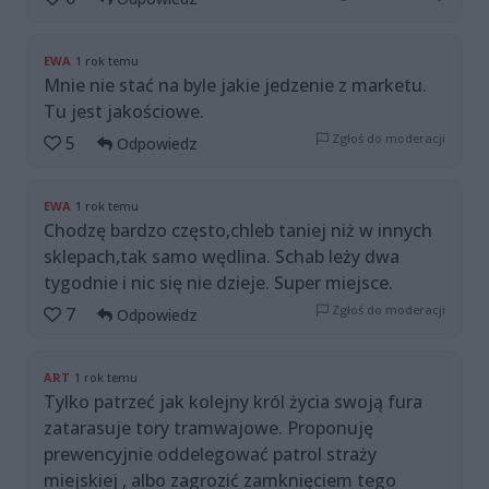
EWA
1 rok temu
Mnie nie stać na byle jakie jedzenie z marketu.
Tu jest jakościowe.
Zgłoś do moderacji
5
Odpowiedz
EWA
1 rok temu
Chodzę bardzo często,chleb taniej niż w innych
sklepach,tak samo wędlina. Schab leży dwa
tygodnie i nic się nie dzieje. Super miejsce.
Zgłoś do moderacji
7
Odpowiedz
ART
1 rok temu
Tylko patrzeć jak kolejny król życia swoją fura
zatarasuje tory tramwajowe. Proponuję
prewencyjnie oddelegować patrol straży
miejskiej , albo zagrozić zamknięciem tego