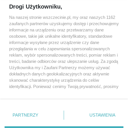
Reklama
Jarmarki, festyny, pchle
Drogi Użytkowniku,
targi
Redakcja
Wernisaże
Specjalny koncert z okazji
Na naszej stronie wszczecinie.pl, my oraz naszych 1162
20. urodzin portalu
zaufanych partnerów uzyskujemy dostęp i przechowujemy
Więcej
wSzczecinie.pl
informacje na urządzeniu oraz przetwarzamy dane
osobowe, takie jak unikalne identyfikatory, standardowe
Regulamin konkursów
informacje wysyłane przez urządzenie czy dane
śniadaniówka "Hej
przeglądania w celu zapewniania spersonalizowanych
Szczecin! Jest piątek!"
reklam, wybór spersonalizowanych treści, pomiar reklam i
treści, badanie odbiorców oraz ulepszanie usług. Za zgodą
Użytkownika my i Zaufani Partnerzy możemy używać
dokładnych danych geolokalizacyjnych oraz aktywnie
Partnerzy
skanować charakterystykę urządzenia do celów
Praca Szczecin
identyfikacji. Ponieważ cenimy Twoją prywatność, prosimy
o zgodę na korzystanie z tych technologii poprzez
the:protocol
kliknięcie „Akceptuję”. Zgoda jest dobrowolna i zawsze
POZASzczecin.pl
możesz ją zmienić/wycofać klikając przycisk ustawień
prywatności znajdujący się w lewym dolnym rogu strony
PARTNERZY
USTAWIENIA
. Niektóre rodzaje przetwarzania danych nie wymagają
zgody użytkownika, ale masz prawo sprzeciwić się
© 2026 wSzczecinie.pl