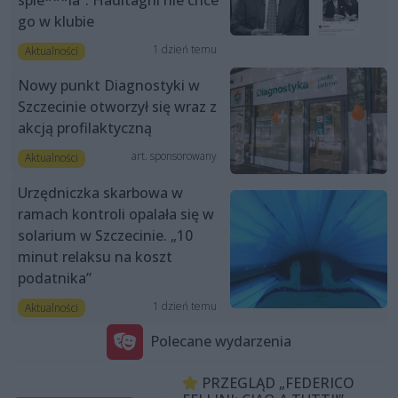
spie***la”. Haditaghi nie chce
go w klubie
1 dzień temu
Aktualności
Nowy punkt Diagnostyki w
Szczecinie otworzył się wraz z
akcją profilaktyczną
art. sponsorowany
Aktualności
Urzędniczka skarbowa w
ramach kontroli opalała się w
solarium w Szczecinie. „10
minut relaksu na koszt
podatnika”
1 dzień temu
Aktualności
Polecane wydarzenia
PRZEGLĄD „FEDERICO