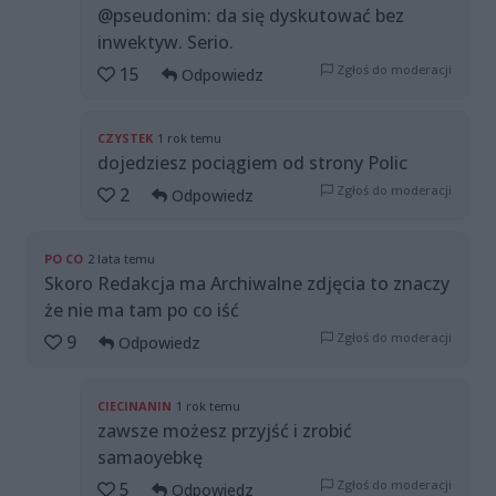
@pseudonim: da się dyskutować bez
inwektyw. Serio.
Zgłoś do moderacji
15
Odpowiedz
CZYSTEK
1 rok temu
dojedziesz pociągiem od strony Polic
Zgłoś do moderacji
2
Odpowiedz
PO CO
2 lata temu
Skoro Redakcja ma Archiwalne zdjęcia to znaczy
że nie ma tam po co iść
Zgłoś do moderacji
9
Odpowiedz
CIECINANIN
1 rok temu
zawsze możesz przyjść i zrobić
samaoyebkę
Zgłoś do moderacji
5
Odpowiedz