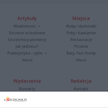
Artykuły
Miejsca
Wiadomości
Kluby i dyskoteki
Szczecin w budowie
Puby i kawiarnie
Szczecińscy pionierzy
Restauracje
Jak jedziesz?
Pizzerie
Publicystyka - cykle
Bary, fast foody
Więcej
Więcej
Wydarzenia
Redakcja
Koncerty
Kontakt
Warsztaty
Regulamin i polityka
prywatności
Spacery i oprowadzania