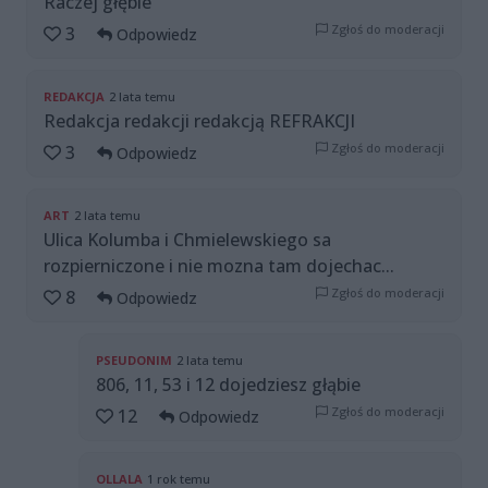
Raczej głębie
Zgłoś do moderacji
3
Odpowiedz
REDAKCJA
2 lata temu
Redakcja redakcji redakcją REFRAKCJI
Zgłoś do moderacji
3
Odpowiedz
ART
2 lata temu
Ulica Kolumba i Chmielewskiego sa
rozpierniczone i nie mozna tam dojechac...
Zgłoś do moderacji
8
Odpowiedz
PSEUDONIM
2 lata temu
806, 11, 53 i 12 dojedziesz głąbie
Zgłoś do moderacji
12
Odpowiedz
OLLALA
1 rok temu