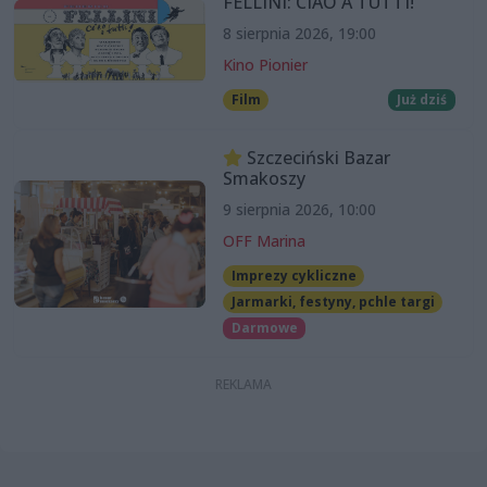
FELLINI: CIAO A TUTTI!”
8 sierpnia 2026, 19:00
Kino Pionier
Film
Już dziś
Szczeciński Bazar
Smakoszy
9 sierpnia 2026, 10:00
OFF Marina
Imprezy cykliczne
Jarmarki, festyny, pchle targi
Darmowe