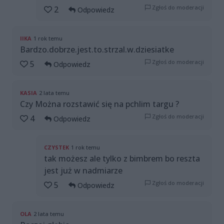
Zgłoś do moderacji
2
Odpowiedz
IIKA
1 rok temu
Bardzo.dobrze.jest.to.strzal.w.dziesiatke
Zgłoś do moderacji
5
Odpowiedz
KASIA
2 lata temu
Czy Można rozstawić się na pchlim targu ?
Zgłoś do moderacji
4
Odpowiedz
CZYSTEK
1 rok temu
tak możesz ale tylko z bimbrem bo reszta
jest już w nadmiarze
Zgłoś do moderacji
5
Odpowiedz
OLA
2 lata temu