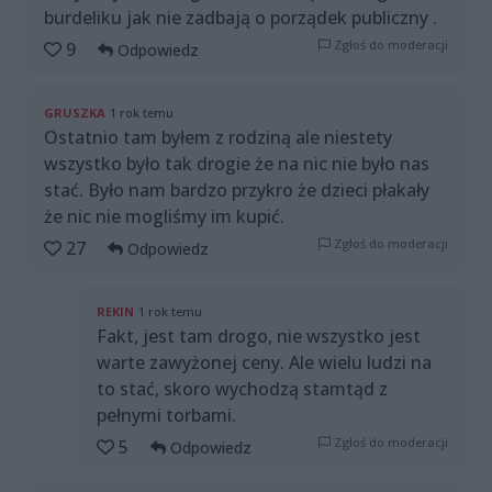
burdeliku jak nie zadbają o porządek publiczny .
Zgłoś do moderacji
9
Odpowiedz
GRUSZKA
1 rok temu
Ostatnio tam byłem z rodziną ale niestety
wszystko było tak drogie że na nic nie było nas
stać. Było nam bardzo przykro że dzieci płakały
że nic nie mogliśmy im kupić.
Zgłoś do moderacji
27
Odpowiedz
REKIN
1 rok temu
Fakt, jest tam drogo, nie wszystko jest
warte zawyżonej ceny. Ale wielu ludzi na
to stać, skoro wychodzą stamtąd z
pełnymi torbami.
Zgłoś do moderacji
5
Odpowiedz