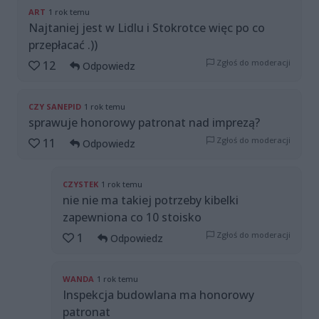
ART
1 rok temu
Najtaniej jest w Lidlu i Stokrotce więc po co
przepłacać .))
Zgłoś do moderacji
12
Odpowiedz
CZY SANEPID
1 rok temu
sprawuje honorowy patronat nad imprezą?
Zgłoś do moderacji
11
Odpowiedz
CZYSTEK
1 rok temu
nie nie ma takiej potrzeby kibelki
zapewniona co 10 stoisko
Zgłoś do moderacji
1
Odpowiedz
WANDA
1 rok temu
Inspekcja budowlana ma honorowy
patronat