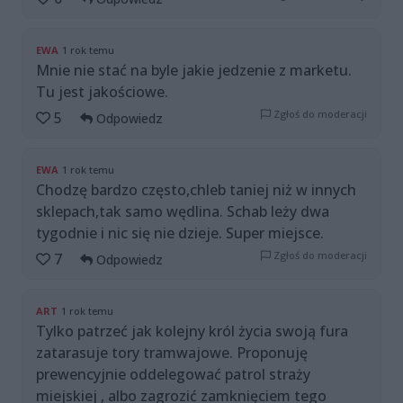
EWA
1 rok temu
Mnie nie stać na byle jakie jedzenie z marketu.
Tu jest jakościowe.
Zgłoś do moderacji
5
Odpowiedz
EWA
1 rok temu
Chodzę bardzo często,chleb taniej niż w innych
sklepach,tak samo wędlina. Schab leży dwa
tygodnie i nic się nie dzieje. Super miejsce.
Zgłoś do moderacji
7
Odpowiedz
ART
1 rok temu
Tylko patrzeć jak kolejny król życia swoją fura
zatarasuje tory tramwajowe. Proponuję
prewencyjnie oddelegować patrol straży
miejskiej , albo zagrozić zamknięciem tego