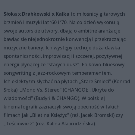
Słoka x Drabkowski x Kałka
to miłośnicy gitarowych
brzmień i muzyki lat ‘60 i ’70. Na co dzień wykonują
swoje autorskie utwory, dbają o ambitne aranżacje
bawiąc się niejednokrotnie konwencją i przekraczając
muzyczne bariery. Ich występy cechuje duża dawka
spontaniczności, improwizacji i szczerej, pozytywnej
energii płynącej ze “starych dusz”. Folkowo-bluesowy
songwriting z jazz-rockowym temperamentem.
Ich eklektyzm słychać na płytach „Stare Śmieci” (Konrad
Słoka); „Mono Vs. Stereo” (CHANGO); „Ukryte do
wiadomości” (Budyń & CHANGO). W polskiej
kinematografii zaznaczyli swoją obecność w takich
filmach jak „Bilet na Księżyc” (reż. Jacek Bromski) czy
„Teściowie 2” (reż. Kalina Alabrudzińska).