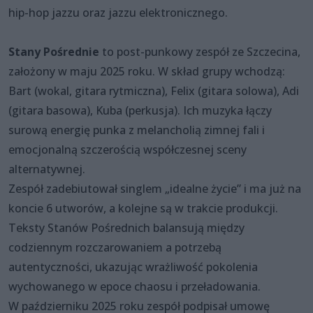
hip-hop jazzu oraz jazzu elektronicznego.
Stany Pośrednie
to post-punkowy zespół ze Szczecina,
założony w maju 2025 roku. W skład grupy wchodzą:
Bart (wokal, gitara rytmiczna), Felix (gitara solowa), Adi
(gitara basowa), Kuba (perkusja). Ich muzyka łączy
surową energię punka z melancholią zimnej fali i
emocjonalną szczerością współczesnej sceny
alternatywnej.
Zespół zadebiutował singlem „idealne życie” i ma już na
koncie 6 utworów, a kolejne są w trakcie produkcji.
Teksty Stanów Pośrednich balansują między
codziennym rozczarowaniem a potrzebą
autentyczności, ukazując wrażliwość pokolenia
wychowanego w epoce chaosu i przeładowania.
W październiku 2025 roku zespół podpisał umowę