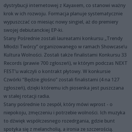
dystrybucji internetowej z Kayaxem, co stanowi ważny
krok w ich rozwoju. Formacja planuje systematycznie
wypuszczać co miesiąc nowy singiel, aż do premiery
swojej debiutanckiej EP-ki.
Stany Pośrednie zostali laureatami konkursu „Trendy
Młodzi Twórcy” organizowanego w ramach Showcase’u
Kultura Wolności. Zostali także finalistami Konkursu 33
Records (prawie 700 zgłoszeń), w którym podczas NEXT
FEST’u walczyli o kontrakt płytowy. W konkursie
Czwórki “Będzie głośno” zostali finalistami (4 na 127
zgłoszeń), dzięki któremu ich piosenka jest puszczana
w stałej rotacji radia.
Stany pośrednie to zespół, który mówi wprost - o
niepokoju, zmęczeniu i potrzebie wolności. Ich muzyka
to dźwięk współczesnego rozedrgania, gdzie bunt
spotyka się z melancholią, a ironia ze szczerością.