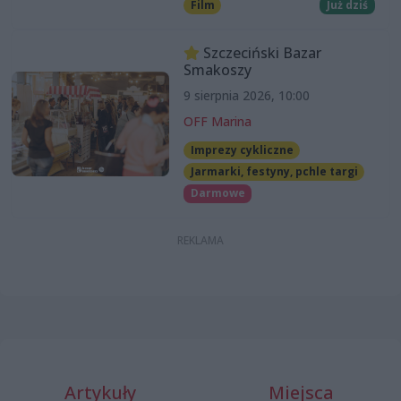
Film
Już dziś
Szczeciński Bazar
Smakoszy
9 sierpnia 2026, 10:00
OFF Marina
Imprezy cykliczne
Jarmarki, festyny, pchle targi
Darmowe
Artykuły
Miejsca