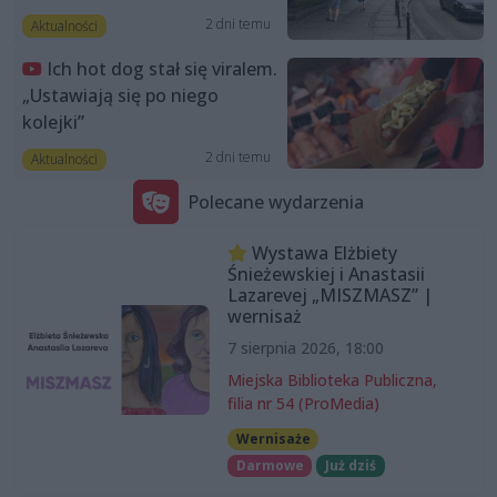
2 dni temu
Aktualności
Ich hot dog stał się viralem.
„Ustawiają się po niego
kolejki”
2 dni temu
Aktualności
Polecane wydarzenia
Wystawa Elżbiety
Śnieżewskiej i Anastasii
Lazarevej „MISZMASZ” |
wernisaż
7 sierpnia 2026, 18:00
Miejska Biblioteka Publiczna,
filia nr 54 (ProMedia)
Wernisaże
Darmowe
Już dziś