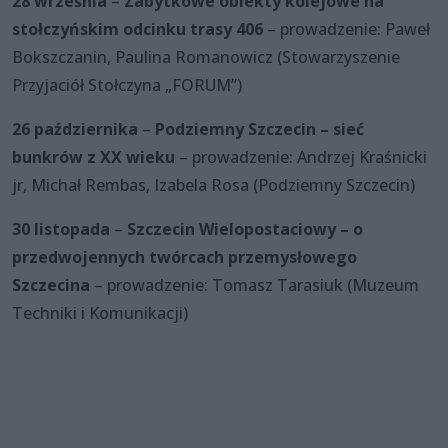
28 września
–
Zabytkowe obiekty kolejowe na
stołczyńskim odcinku trasy 406
– prowadzenie: Paweł
Bokszczanin, Paulina Romanowicz (Stowarzyszenie
Przyjaciół Stołczyna „FORUM”)
26 października
–
Podziemny Szczecin – sieć
bunkrów z XX wieku
– prowadzenie: Andrzej Kraśnicki
jr, Michał Rembas, Izabela Rosa (Podziemny Szczecin)
30 listopada
–
Szczecin Wielopostaciowy – o
przedwojennych twórcach przemysłowego
Szczecina
– prowadzenie: Tomasz Tarasiuk (Muzeum
Techniki i Komunikacji)