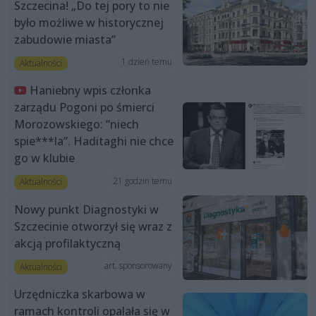
Szczecina! „Do tej pory to nie
było możliwe w historycznej
zabudowie miasta”
1 dzień temu
Aktualności
Haniebny wpis członka
zarządu Pogoni po śmierci
Morozowskiego: “niech
spie***la”. Haditaghi nie chce
go w klubie
21 godzin temu
Aktualności
Nowy punkt Diagnostyki w
Szczecinie otworzył się wraz z
akcją profilaktyczną
art. sponsorowany
Aktualności
Urzędniczka skarbowa w
ramach kontroli opalała się w