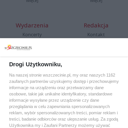
Więcej
Więcej
Wydarzenia
Redakcja
Koncerty
Kontakt
Warsztaty
Regulamin i polityka
prywatności
Spacery i oprowadzania
Reklama
Jarmarki, festyny, pchle
Drogi Użytkowniku,
targi
Redakcja
Wernisaże
Specjalny koncert z okazji
Na naszej stronie wszczecinie.pl, my oraz naszych 1162
20. urodzin portalu
zaufanych partnerów uzyskujemy dostęp i przechowujemy
Więcej
wSzczecinie.pl
informacje na urządzeniu oraz przetwarzamy dane
osobowe, takie jak unikalne identyfikatory, standardowe
Regulamin konkursów
informacje wysyłane przez urządzenie czy dane
śniadaniówka "Hej
przeglądania w celu zapewniania spersonalizowanych
Szczecin! Jest piątek!"
reklam, wybór spersonalizowanych treści, pomiar reklam i
treści, badanie odbiorców oraz ulepszanie usług. Za zgodą
Użytkownika my i Zaufani Partnerzy możemy używać