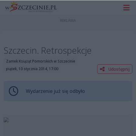
Szczecin. Retrospekcje
Zamek Książąt Pomorskich w Szczecinie
Udostępnij
piątek, 10 stycznia 2014, 17:00
Wydarzenie już się odbyło