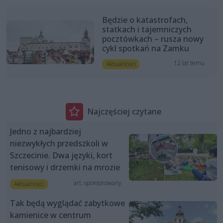
Będzie o katastrofach,
statkach i tajemniczych
pocztówkach – rusza nowy
cykl spotkań na Zamku
12 lat temu
Aktualności
Najczęściej czytane
Jedno z najbardziej
niezwykłych przedszkoli w
Szczecinie. Dwa języki, kort
tenisowy i drzemki na mrozie
art. sponsorowany
Aktualności
Tak będą wyglądać zabytkowe
kamienice w centrum