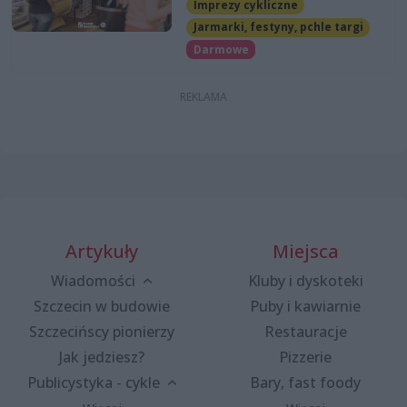
Imprezy cykliczne
Jarmarki, festyny, pchle targi
Darmowe
Artykuły
Miejsca
Wiadomości
Kluby i dyskoteki
Szczecin w budowie
Puby i kawiarnie
Szczecińscy pionierzy
Restauracje
Jak jedziesz?
Pizzerie
Publicystyka - cykle
Bary, fast foody