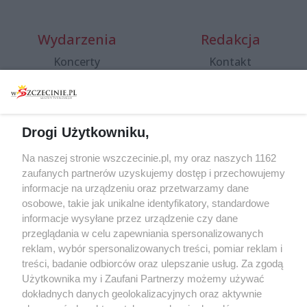
Wydarzenia
Redakcja
Koncerty
Kontakt
Warsztaty
Regulamin i polityka
prywatności
Spacery i oprowadzania
Reklama
Jarmarki, festyny, pchle
Drogi Użytkowniku,
targi
Redakcja
Wernisaże
Specjalny koncert z okazji
Na naszej stronie wszczecinie.pl, my oraz naszych 1162
20. urodzin portalu
zaufanych partnerów uzyskujemy dostęp i przechowujemy
Więcej
wSzczecinie.pl
informacje na urządzeniu oraz przetwarzamy dane
osobowe, takie jak unikalne identyfikatory, standardowe
Regulamin konkursów
informacje wysyłane przez urządzenie czy dane
śniadaniówka "Hej
przeglądania w celu zapewniania spersonalizowanych
Szczecin! Jest piątek!"
reklam, wybór spersonalizowanych treści, pomiar reklam i
treści, badanie odbiorców oraz ulepszanie usług. Za zgodą
Użytkownika my i Zaufani Partnerzy możemy używać
dokładnych danych geolokalizacyjnych oraz aktywnie
Partnerzy