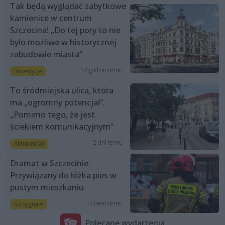
Tak będą wyglądać zabytkowe
kamienice w centrum
Szczecina! „Do tej pory to nie
było możliwe w historycznej
zabudowie miasta”
12 godzin temu
Inwestycje
To śródmiejska ulica, która
ma „ogromny potencjał”.
„Pomimo tego, że jest
ściekiem komunikacyjnym”
2 dni temu
Aktualności
Dramat w Szczecinie.
Przywiązany do łóżka pies w
pustym mieszkaniu
1 dzień temu
Na sygnale
Polecane wydarzenia