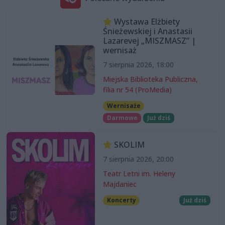
Wystawa Elżbiety
Śnieżewskiej i Anastasii
Lazarevej „MISZMASZ” |
wernisaż
7 sierpnia 2026, 18:00
Miejska Biblioteka Publiczna,
filia nr 54 (ProMedia)
Wernisaże
Darmowe
Już dziś
SKOLIM
7 sierpnia 2026, 20:00
Teatr Letni im. Heleny
Majdaniec
Koncerty
Już dziś