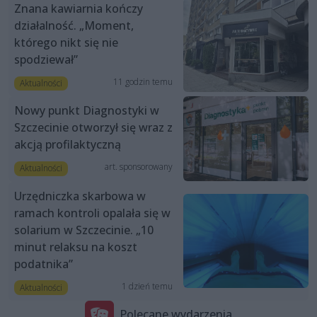
Znana kawiarnia kończy
działalność. „Moment,
którego nikt się nie
spodziewał”
11 godzin temu
Aktualności
Nowy punkt Diagnostyki w
Szczecinie otworzył się wraz z
akcją profilaktyczną
art. sponsorowany
Aktualności
Urzędniczka skarbowa w
ramach kontroli opalała się w
solarium w Szczecinie. „10
minut relaksu na koszt
podatnika”
1 dzień temu
Aktualności
Polecane wydarzenia