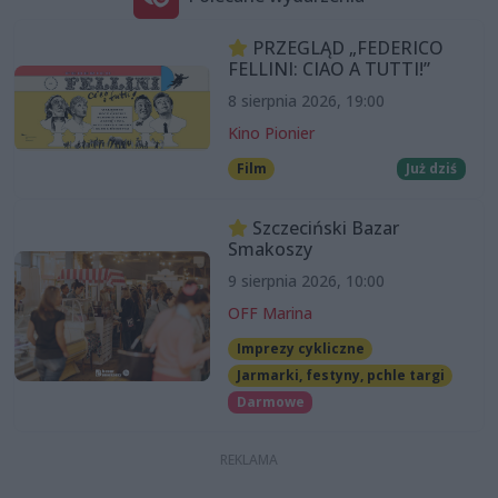
PRZEGLĄD „FEDERICO
FELLINI: CIAO A TUTTI!”
8 sierpnia 2026, 19:00
Kino Pionier
Film
Już dziś
Szczeciński Bazar
Smakoszy
9 sierpnia 2026, 10:00
OFF Marina
Imprezy cykliczne
Jarmarki, festyny, pchle targi
Darmowe