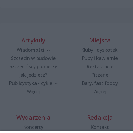
Artykuły
Miejsca
Wiadomości
Kluby i dyskoteki
Szczecin w budowie
Puby i kawiarnie
Szczecińscy pionierzy
Restauracje
Jak jedziesz?
Pizzerie
Publicystyka - cykle
Bary, fast foody
Więcej
Więcej
Wydarzenia
Redakcja
Koncerty
Kontakt