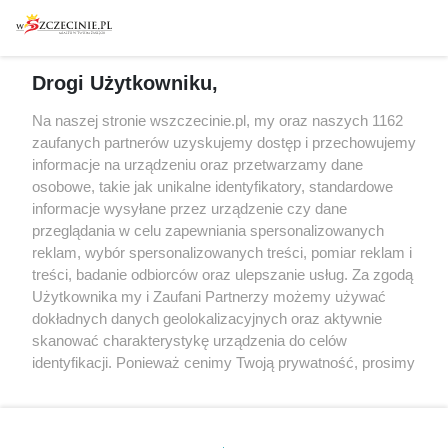
Warsztaty
Regulamin i polityka
prywatności
Spacery i oprowadzania
Reklama
Jarmarki, festyny, pchle
Drogi Użytkowniku,
targi
Redakcja
Wernisaże
Specjalny koncert z okazji
Na naszej stronie wszczecinie.pl, my oraz naszych 1162
20. urodzin portalu
zaufanych partnerów uzyskujemy dostęp i przechowujemy
Więcej
wSzczecinie.pl
informacje na urządzeniu oraz przetwarzamy dane
osobowe, takie jak unikalne identyfikatory, standardowe
Regulamin konkursów
informacje wysyłane przez urządzenie czy dane
śniadaniówka "Hej
przeglądania w celu zapewniania spersonalizowanych
Szczecin! Jest piątek!"
reklam, wybór spersonalizowanych treści, pomiar reklam i
treści, badanie odbiorców oraz ulepszanie usług. Za zgodą
Użytkownika my i Zaufani Partnerzy możemy używać
dokładnych danych geolokalizacyjnych oraz aktywnie
Partnerzy
skanować charakterystykę urządzenia do celów
Praca Szczecin
identyfikacji. Ponieważ cenimy Twoją prywatność, prosimy
o zgodę na korzystanie z tych technologii poprzez
the:protocol
kliknięcie „Akceptuję”. Zgoda jest dobrowolna i zawsze
POZASzczecin.pl
możesz ją zmienić/wycofać klikając przycisk ustawień