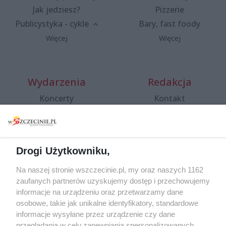
Jak jedziesz?
Pizzerie
Publicystyka - cykle
Bary, fast foody
Więcej
Więcej
Wydarzenia
Redakcja
Koncerty
Kontakt
Warsztaty
Regulamin i polityka
prywatności
Spacery i oprowadzania
Reklama
Jarmarki, festyny, pchle
Drogi Użytkowniku,
targi
Redakcja
Wernisaże
Specjalny koncert z okazji
Na naszej stronie wszczecinie.pl, my oraz naszych 1162
20. urodzin portalu
zaufanych partnerów uzyskujemy dostęp i przechowujemy
Więcej
wSzczecinie.pl
informacje na urządzeniu oraz przetwarzamy dane
osobowe, takie jak unikalne identyfikatory, standardowe
Regulamin konkursów
informacje wysyłane przez urządzenie czy dane
śniadaniówka "Hej
przeglądania w celu zapewniania spersonalizowanych