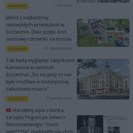
2 dni temu
Aktualności
Jedno z najbardziej
niezwykłych przedszkoli w
Szczecinie. Dwa języki, kort
tenisowy i drzemki na mrozie
art. sponsorowany
Aktualności
Tak będą wyglądać zabytkowe
kamienice w centrum
Szczecina! „Do tej pory to nie
było możliwe w historycznej
zabudowie miasta”
23 godziny temu
Aktualności
Haniebny wpis członka
zarządu Pogoni po śmierci
Morozowskiego: “niech
spie***la”. Haditaghi nie chce