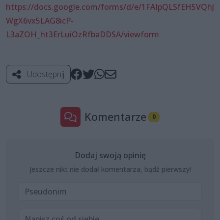
https://docs.google.com/forms/d/e/1FAIpQLSfEH5VQhJ
WgX6vx5LAG8icP-
L3aZOH_ht3ErLuiOzRfbaDDSA/viewform
Udostępnij
Komentarze
0
Dodaj swoją opinię
Jeszcze nikt nie dodał komentarza, bądź pierwszy!