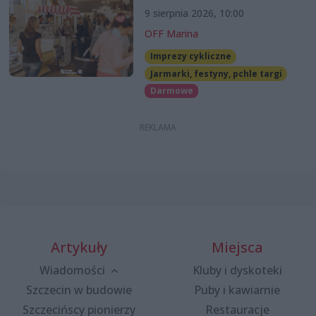
9 sierpnia 2026, 10:00
OFF Marina
Imprezy cykliczne
Jarmarki, festyny, pchle targi
Darmowe
Artykuły
Miejsca
Wiadomości
Kluby i dyskoteki
Szczecin w budowie
Puby i kawiarnie
Szczecińscy pionierzy
Restauracje