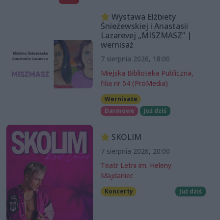
Wystawa Elżbiety
Śnieżewskiej i Anastasii
Lazarevej „MISZMASZ” |
wernisaż
7 sierpnia 2026, 18:00
Miejska Biblioteka Publiczna,
filia nr 54 (ProMedia)
Wernisaże
Darmowe
Już dziś
SKOLIM
7 sierpnia 2026, 20:00
Teatr Letni im. Heleny
Majdaniec
Koncerty
Już dziś