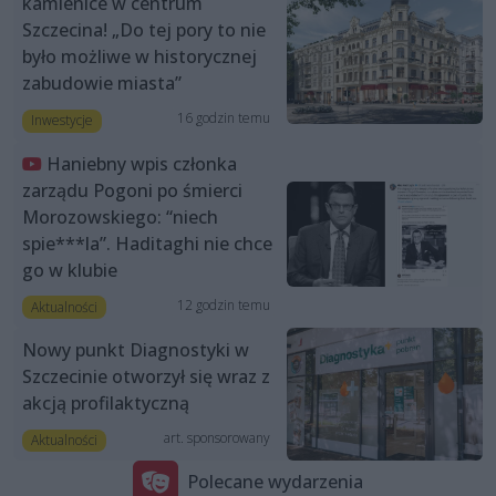
kamienice w centrum
Szczecina! „Do tej pory to nie
było możliwe w historycznej
zabudowie miasta”
16 godzin temu
Inwestycje
Haniebny wpis członka
zarządu Pogoni po śmierci
Morozowskiego: “niech
spie***la”. Haditaghi nie chce
go w klubie
12 godzin temu
Aktualności
Nowy punkt Diagnostyki w
Szczecinie otworzył się wraz z
akcją profilaktyczną
art. sponsorowany
Aktualności
Polecane wydarzenia