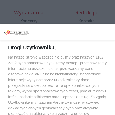
Wydarzenia
Redakcja
Koncerty
Kontakt
Warsztaty
Regulamin i polityka
prywatności
Spacery i oprowadzania
Reklama
Jarmarki, festyny, pchle
Drogi Użytkowniku,
targi
Redakcja
Wernisaże
Specjalny koncert z okazji
Na naszej stronie wszczecinie.pl, my oraz naszych 1162
20. urodzin portalu
zaufanych partnerów uzyskujemy dostęp i przechowujemy
Więcej
wSzczecinie.pl
informacje na urządzeniu oraz przetwarzamy dane
osobowe, takie jak unikalne identyfikatory, standardowe
Regulamin konkursów
informacje wysyłane przez urządzenie czy dane
śniadaniówka "Hej
przeglądania w celu zapewniania spersonalizowanych
Szczecin! Jest piątek!"
reklam, wybór spersonalizowanych treści, pomiar reklam i
treści, badanie odbiorców oraz ulepszanie usług. Za zgodą
Użytkownika my i Zaufani Partnerzy możemy używać
dokładnych danych geolokalizacyjnych oraz aktywnie
Partnerzy
skanować charakterystykę urządzenia do celów