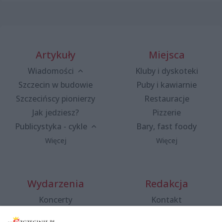
Artykuły
Miejsca
Wiadomości
Kluby i dyskoteki
Szczecin w budowie
Puby i kawiarnie
Szczecińscy pionierzy
Restauracje
Jak jedziesz?
Pizzerie
Publicystyka - cykle
Bary, fast foody
Więcej
Więcej
Wydarzenia
Redakcja
Koncerty
Kontakt
Warsztaty
Regulamin i polityka