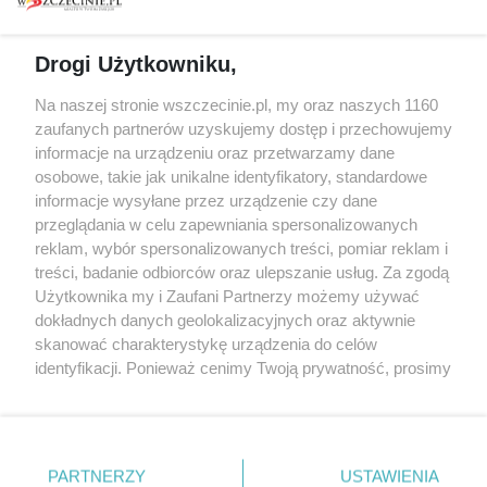
prywatności
Spacery i oprowadzania
Reklama
Jarmarki, festyny, pchle
Drogi Użytkowniku,
targi
Redakcja
Wernisaże
Specjalny koncert z okazji
Na naszej stronie wszczecinie.pl, my oraz naszych 1160
20. urodzin portalu
zaufanych partnerów uzyskujemy dostęp i przechowujemy
Więcej
wSzczecinie.pl
informacje na urządzeniu oraz przetwarzamy dane
osobowe, takie jak unikalne identyfikatory, standardowe
Regulamin konkursów
informacje wysyłane przez urządzenie czy dane
śniadaniówka "Hej
przeglądania w celu zapewniania spersonalizowanych
Szczecin! Jest piątek!"
reklam, wybór spersonalizowanych treści, pomiar reklam i
treści, badanie odbiorców oraz ulepszanie usług. Za zgodą
Użytkownika my i Zaufani Partnerzy możemy używać
dokładnych danych geolokalizacyjnych oraz aktywnie
Partnerzy
skanować charakterystykę urządzenia do celów
Praca Szczecin
identyfikacji. Ponieważ cenimy Twoją prywatność, prosimy
o zgodę na korzystanie z tych technologii poprzez
the:protocol
kliknięcie „Akceptuję”. Zgoda jest dobrowolna i zawsze
POZASzczecin.pl
możesz ją zmienić/wycofać klikając przycisk ustawień
prywatności znajdujący się w lewym dolnym rogu strony
PARTNERZY
USTAWIENIA
. Niektóre rodzaje przetwarzania danych nie wymagają