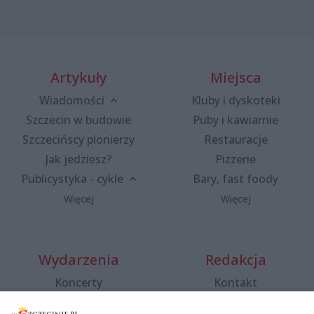
Artykuły
Miejsca
Wiadomości
Kluby i dyskoteki
Szczecin w budowie
Puby i kawiarnie
Szczecińscy pionierzy
Restauracje
Jak jedziesz?
Pizzerie
Publicystyka - cykle
Bary, fast foody
Więcej
Więcej
Wydarzenia
Redakcja
Koncerty
Kontakt
Warsztaty
Regulamin i polityka