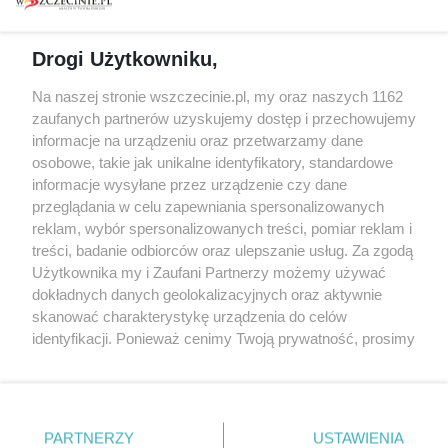
prywatności
Spacery i oprowadzania
Reklama
Jarmarki, festyny, pchle
Drogi Użytkowniku,
targi
Redakcja
Wernisaże
Specjalny koncert z okazji
Na naszej stronie wszczecinie.pl, my oraz naszych 1162
20. urodzin portalu
zaufanych partnerów uzyskujemy dostęp i przechowujemy
Więcej
wSzczecinie.pl
informacje na urządzeniu oraz przetwarzamy dane
osobowe, takie jak unikalne identyfikatory, standardowe
Regulamin konkursów
informacje wysyłane przez urządzenie czy dane
śniadaniówka "Hej
przeglądania w celu zapewniania spersonalizowanych
Szczecin! Jest piątek!"
reklam, wybór spersonalizowanych treści, pomiar reklam i
treści, badanie odbiorców oraz ulepszanie usług. Za zgodą
Użytkownika my i Zaufani Partnerzy możemy używać
dokładnych danych geolokalizacyjnych oraz aktywnie
Partnerzy
skanować charakterystykę urządzenia do celów
Praca Szczecin
identyfikacji. Ponieważ cenimy Twoją prywatność, prosimy
o zgodę na korzystanie z tych technologii poprzez
the:protocol
kliknięcie „Akceptuję”. Zgoda jest dobrowolna i zawsze
POZASzczecin.pl
możesz ją zmienić/wycofać klikając przycisk ustawień
prywatności znajdujący się w lewym dolnym rogu strony
PARTNERZY
USTAWIENIA
. Niektóre rodzaje przetwarzania danych nie wymagają