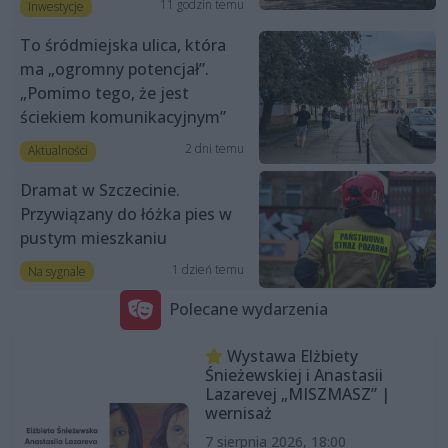
11 godzin temu
Inwestycje
To śródmiejska ulica, która
ma „ogromny potencjał”.
„Pomimo tego, że jest
ściekiem komunikacyjnym”
2 dni temu
Aktualności
Dramat w Szczecinie.
Przywiązany do łóżka pies w
pustym mieszkaniu
1 dzień temu
Na sygnale
Polecane wydarzenia
Wystawa Elżbiety
Śnieżewskiej i Anastasii
Lazarevej „MISZMASZ” |
wernisaż
7 sierpnia 2026, 18:00