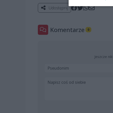
Udostępnij
Komentarze
0
Jeszcze nik