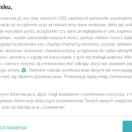
niku,
zczecinie.pl, my oraz naszych 1162 zaufanych partnerów uzyskujemy
cje na urządzeniu oraz przetwarzamy dane osobowe, takie jak unika
je wysyłane przez urządzenie czy dane przeglądania w celu zapewn
klam, wybór spersonalizowanych treści, pomiar reklam i treści, bad
Za ile?
 zgodą Użytkownika my i Zaufani Partnerzy możemy używać dokład
az aktywnie skanować charakterystykę urządzenia do celów identyfi
od 99 zł
ść, prosimy o zgodę na korzystanie z tych technologii poprzez klikn
a i zawsze możesz ją zmienić/wycofać klikając przycisk ustawień pr
ogu strony
. Niektóre rodzaje przetwarzania danych nie wymagaj
iwić się takiemu przetwarzaniu. Preferencje będą miały zastosowania
woim najnowszym programem.
szymi informacjami, abyś mógł świadomie i komfortowo korzystać z
gółowe informacje dotyczące przetwarzania Twoich danych znajdzi
s
oraz po kliknięciu w „Ustawienia”.
lecik.pl/baza/9622/Stand-up%3A+Daniel+Midas/
USTAWIENIA