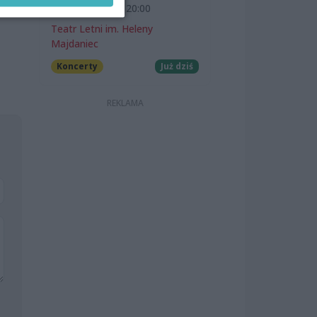
7 sierpnia 2026, 20:00
Teatr Letni im. Heleny
Majdaniec
Koncerty
Już dziś