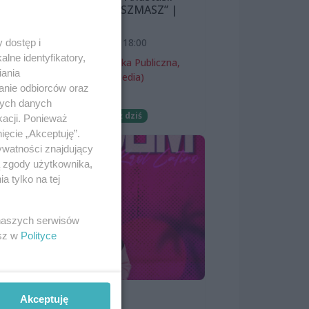
Lazarevej „MISZMASZ” |
wernisaż
7 sierpnia 2026, 18:00
 dostęp i
lne identyfikatory,
Miejska Biblioteka Publiczna,
iania
filia nr 54 (ProMedia)
anie odbiorców oraz
Wernisaże
nych danych
Darmowe
Już dziś
kacji. Ponieważ
ięcie „Akceptuję”.
ywatności znajdujący
ą zgody użytkownika,
 tylko na tej
 naszych serwisów
esz w
Polityce
SKOLIM
Akceptuję