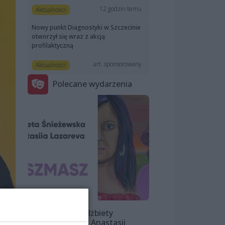
12 godzin temu
Aktualności
Nowy punkt Diagnostyki w Szczecinie
otworzył się wraz z akcją
profilaktyczną
art. sponsorowany
Aktualności
Polecane wydarzenia
Wystawa Elżbiety
Śnieżewskiej i Anastasii