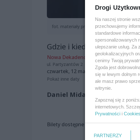
Drogi Użytkow
Na naszej stronie ws
przechowujemy informa
fot. materiały prasowe
standardowe informac
spersonalizowanych re
Gdzie i kiedy?
ulepszanie usług. Za
geolokalizacyjnych or
Nowa Dekadencja
cenimy Twoją prywatno
ul. Partyzantów 2
Zgoda jest dobrowoln
czwartek, 12 marca 2026, 17:00
się w lewym dolnym r
Pokaż inne daty
ale masz prawo sprzec
witrynie.
Daniel Midas wystąpi ze s
Zapoznaj się z poniż
internetowych. Szcze
Prywatności
i
Cookie
Bilety dostępne na:
https://www.kupbi
PARTNERZY