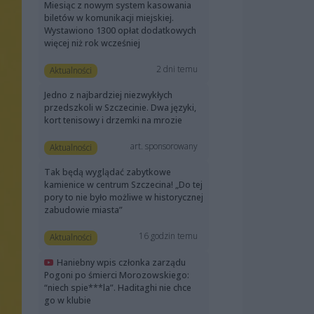
Miesiąc z nowym system kasowania
biletów w komunikacji miejskiej.
Wystawiono 1300 opłat dodatkowych
więcej niż rok wcześniej
2 dni temu
Aktualności
Jedno z najbardziej niezwykłych
przedszkoli w Szczecinie. Dwa języki,
kort tenisowy i drzemki na mrozie
art. sponsorowany
Aktualności
Tak będą wyglądać zabytkowe
kamienice w centrum Szczecina! „Do tej
pory to nie było możliwe w historycznej
zabudowie miasta”
16 godzin temu
Aktualności
Haniebny wpis członka zarządu
Pogoni po śmierci Morozowskiego:
“niech spie***la”. Haditaghi nie chce
go w klubie