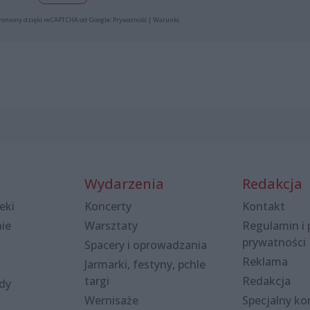
roniony dzięki reCAPTCHA od Google:
Prywatność
|
Warunki
.
Wydarzenia
Redakcja
eki
Koncerty
Kontakt
nie
Warsztaty
Regulamin i 
prywatności
Spacery i oprowadzania
Reklama
Jarmarki, festyny, pchle
targi
Redakcja
ody
Wernisaże
Specjalny kon