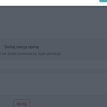
Dodaj swoją opinię
t nie dodał komentarza, bądź pierwszy!
Wyślij