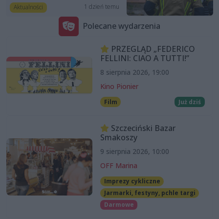
1 dzień temu
Aktualności
Polecane wydarzenia
PRZEGLĄD „FEDERICO
FELLINI: CIAO A TUTTI!”
8 sierpnia 2026, 19:00
Kino Pionier
Film
Już dziś
Szczeciński Bazar
Smakoszy
9 sierpnia 2026, 10:00
OFF Marina
Imprezy cykliczne
Jarmarki, festyny, pchle targi
Darmowe