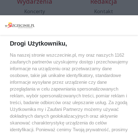
Wydarzenia
Redakcja
Koncerty
Kontakt
Warsztaty
Regulamin i polityka
prywatności
Spacery i oprowadzania
Reklama
Jarmarki, festyny, pchle
Drogi Użytkowniku,
targi
Redakcja
Wernisaże
Specjalny koncert z okazji
Na naszej stronie wszczecinie.pl, my oraz naszych 1162
20. urodzin portalu
zaufanych partnerów uzyskujemy dostęp i przechowujemy
Więcej
wSzczecinie.pl
informacje na urządzeniu oraz przetwarzamy dane
osobowe, takie jak unikalne identyfikatory, standardowe
Regulamin konkursów
informacje wysyłane przez urządzenie czy dane
śniadaniówka "Hej
przeglądania w celu zapewniania spersonalizowanych
Szczecin! Jest piątek!"
reklam, wybór spersonalizowanych treści, pomiar reklam i
treści, badanie odbiorców oraz ulepszanie usług. Za zgodą
Użytkownika my i Zaufani Partnerzy możemy używać
dokładnych danych geolokalizacyjnych oraz aktywnie
Partnerzy
skanować charakterystykę urządzenia do celów
Praca Szczecin
identyfikacji. Ponieważ cenimy Twoją prywatność, prosimy
o zgodę na korzystanie z tych technologii poprzez
the:protocol