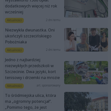
Wystawiono 1300 opłat
dodatkowych więcej niż rok
wcześniej
2 dni temu
Aktualności
Niezwykła dwunastka. Oni
ukończyli szczecińskiego
Pobożniaka
2 dni temu
Aktualności
Jedno z najbardziej
niezwykłych przedszkoli w
Szczecinie. Dwa języki, kort
tenisowy i drzemki na mrozie
art. sponsorowany
Aktualności
To śródmiejska ulica, która
ma „ogromny potencjał”.
„Pomimo tego, że jest