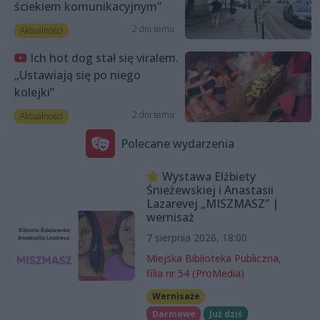
ściekiem komunikacyjnym”
2 dni temu
Aktualności
Ich hot dog stał się viralem.
„Ustawiają się po niego
kolejki”
2 dni temu
Aktualności
Polecane wydarzenia
Wystawa Elżbiety
Śnieżewskiej i Anastasii
Lazarevej „MISZMASZ” |
wernisaż
7 sierpnia 2026, 18:00
Miejska Biblioteka Publiczna,
filia nr 54 (ProMedia)
Wernisaże
Darmowe
Już dziś