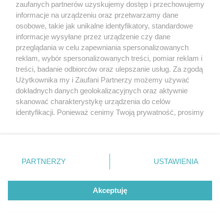
20. urodzin portalu
zaufanych partnerów uzyskujemy dostęp i przechowujemy
Więcej
wSzczecinie.pl
informacje na urządzeniu oraz przetwarzamy dane
osobowe, takie jak unikalne identyfikatory, standardowe
Regulamin konkursów
informacje wysyłane przez urządzenie czy dane
śniadaniówka "Hej
przeglądania w celu zapewniania spersonalizowanych
Szczecin! Jest piątek!"
reklam, wybór spersonalizowanych treści, pomiar reklam i
treści, badanie odbiorców oraz ulepszanie usług. Za zgodą
Użytkownika my i Zaufani Partnerzy możemy używać
dokładnych danych geolokalizacyjnych oraz aktywnie
Partnerzy
skanować charakterystykę urządzenia do celów
Praca Szczecin
identyfikacji. Ponieważ cenimy Twoją prywatność, prosimy
o zgodę na korzystanie z tych technologii poprzez
the:protocol
kliknięcie „Akceptuję”. Zgoda jest dobrowolna i zawsze
POZASzczecin.pl
możesz ją zmienić/wycofać klikając przycisk ustawień
prywatności znajdujący się w lewym dolnym rogu strony
PARTNERZY
USTAWIENIA
. Niektóre rodzaje przetwarzania danych nie wymagają
zgody użytkownika, ale masz prawo sprzeciwić się
© 2026 wSzczecinie.pl
takiemu przetwarzaniu. Preferencje będą miały
Akceptuję
Created by GOD
zastosowania tylko na tej witrynie.
Zapoznaj się z poniższymi informacjami, abyś mógł