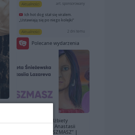
art. sponsorowany
Aktualności
Ich hot dog stał się viralem.
„Ustawiają się po niego kolejki”
2 dni temu
Aktualności
Polecane wydarzenia
Wystawa Elżbiety
Śnieżewskiej i Anastasii
Lazarevej „MISZMASZ” |