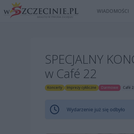
WIADOMOŚCI
SPECJALNY KONC
w Café 22
Koncerty
Imprezy cykliczne
Darmowe
Café 2
Wydarzenie już się odbyło