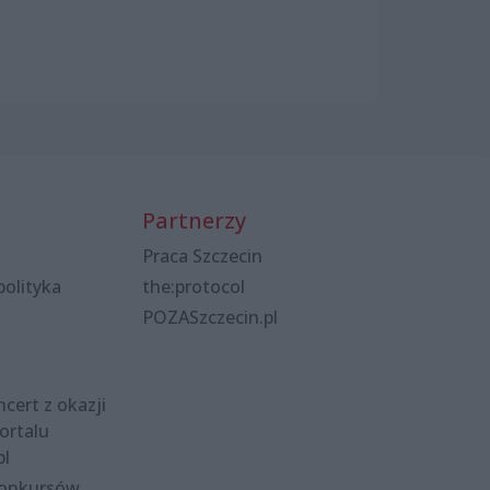
Partnerzy
Praca Szczecin
polityka
the:protocol
POZASzczecin.pl
cert z okazji
ortalu
pl
konkursów