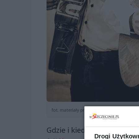
fot. materiały prasowe
Gdzie i kiedy?
Drogi Użytkow