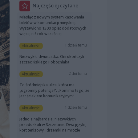
Najczęściej czytane
Miesiąc z nowym system kasowania
biletów w komunikacji miejskiej.
Wystawiono 1300 opłat dodatkowych
więcej niż rok wcześniej
1 dzień temu
Aktualności
Niezwykła dwunastka. Oni ukończyli
szczecińskiego Pobożniaka
2 dni temu
Aktualności
To śródmiejska ulica, która ma
„ogromny potencjał”. „Pomimo tego, że
jest ściekiem komunikacyjnym”
1 dzień temu
Aktualności
Jedno z najbardziej niezwykłych
przedszkoli w Szczecinie. Dwa języki,
kort tenisowy i drzemki na mrozie