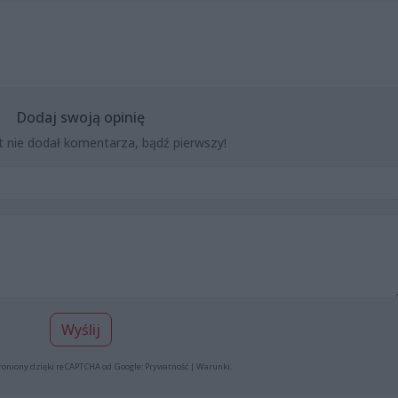
Dodaj swoją opinię
t nie dodał komentarza, bądź pierwszy!
Wyślij
roniony dzięki reCAPTCHA od Google:
Prywatność
|
Warunki
.