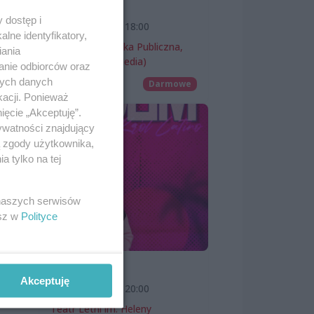
wernisaż
 dostęp i
7 sierpnia 2026, 18:00
lne identyfikatory,
Miejska Biblioteka Publiczna,
iania
filia nr 54 (ProMedia)
anie odbiorców oraz
nych danych
Wernisaże
Darmowe
kacji. Ponieważ
ięcie „Akceptuję”.
ywatności znajdujący
ą zgody użytkownika,
 tylko na tej
ach
 naszych serwisów
ek.
esz w
Polityce
SKOLIM
Akceptuję
7 sierpnia 2026, 20:00
Teatr Letni im. Heleny