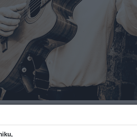
Za ile?
niku,