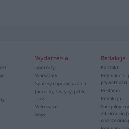
Wydarzenia
Redakcja
eki
Koncerty
Kontakt
nie
Warsztaty
Regulamin i 
prywatności
Spacery i oprowadzania
Reklama
Jarmarki, festyny, pchle
targi
Redakcja
ody
Wernisaże
Specjalny kon
20. urodzin p
Więcej
wSzczecinie.
Regulamin 