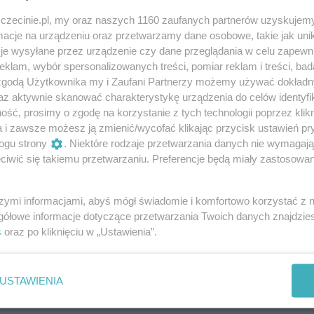
darmowe
zczecinie.pl, my oraz naszych 1160 zaufanych partnerów uzyskujemy
cje na urządzeniu oraz przetwarzamy dane osobowe, takie jak unika
je wysyłane przez urządzenie czy dane przeglądania w celu zapewn
klam, wybór spersonalizowanych treści, pomiar reklam i treści, bad
 zgodą Użytkownika my i Zaufani Partnerzy możemy używać dokład
certów na żywo, w ramach których można
az aktywnie skanować charakterystykę urządzenia do celów identyfi
konywanej przez szczecińskich artystów.
ść, prosimy o zgodę na korzystanie z tych technologii poprzez klikn
a i zawsze możesz ją zmienić/wycofać klikając przycisk ustawień pr
ogu strony
. Niektóre rodzaje przetwarzania danych nie wymagaj
iwić się takiemu przetwarzaniu. Preferencje będą miały zastosowania
elec oraz Marian Mazurek. W gitarowo-wokalnych aranżacj
a hiszpańska i meksykańska oraz przeboje takich
szymi informacjami, abyś mógł świadomie i komfortowo korzystać z
bos czy Gipsy Kings. Nie zabraknie muzycznych niespodzian
gółowe informacje dotyczące przetwarzania Twoich danych znajdzi
s
oraz po kliknięciu w „Ustawienia”.
Muzyka hiszpańska i pop w niecodziennym wydaniu.
USTAWIENIA