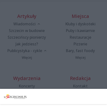
Artykuły
Miejsca
Wiadomości
Kluby i dyskoteki
Szczecin w budowie
Puby i kawiarnie
Szczecińscy pionierzy
Restauracje
Jak jedziesz?
Pizzerie
Publicystyka - cykle
Bary, fast foody
Więcej
Więcej
Wydarzenia
Redakcja
Koncerty
Kontakt
Warsztaty
Regulamin i polityka
prywatności
Spacery i oprowadzania
Reklama
Jarmarki, festyny, pchle