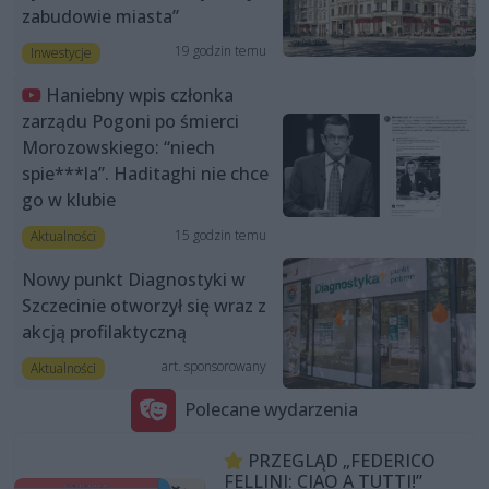
zabudowie miasta”
19 godzin temu
Inwestycje
Haniebny wpis członka
zarządu Pogoni po śmierci
Morozowskiego: “niech
spie***la”. Haditaghi nie chce
go w klubie
15 godzin temu
Aktualności
Nowy punkt Diagnostyki w
Szczecinie otworzył się wraz z
akcją profilaktyczną
art. sponsorowany
Aktualności
Polecane wydarzenia
PRZEGLĄD „FEDERICO
FELLINI: CIAO A TUTTI!”