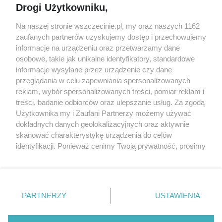
Drogi Użytkowniku,
targi
Redakcja
Wernisaże
Specjalny koncert z okazji
Na naszej stronie wszczecinie.pl, my oraz naszych 1162
20. urodzin portalu
zaufanych partnerów uzyskujemy dostęp i przechowujemy
Więcej
wSzczecinie.pl
informacje na urządzeniu oraz przetwarzamy dane
osobowe, takie jak unikalne identyfikatory, standardowe
Regulamin konkursów
informacje wysyłane przez urządzenie czy dane
śniadaniówka "Hej
przeglądania w celu zapewniania spersonalizowanych
Szczecin! Jest piątek!"
reklam, wybór spersonalizowanych treści, pomiar reklam i
treści, badanie odbiorców oraz ulepszanie usług. Za zgodą
Użytkownika my i Zaufani Partnerzy możemy używać
dokładnych danych geolokalizacyjnych oraz aktywnie
Partnerzy
skanować charakterystykę urządzenia do celów
Praca Szczecin
identyfikacji. Ponieważ cenimy Twoją prywatność, prosimy
o zgodę na korzystanie z tych technologii poprzez
the:protocol
kliknięcie „Akceptuję”. Zgoda jest dobrowolna i zawsze
POZASzczecin.pl
możesz ją zmienić/wycofać klikając przycisk ustawień
prywatności znajdujący się w lewym dolnym rogu strony
PARTNERZY
USTAWIENIA
. Niektóre rodzaje przetwarzania danych nie wymagają
zgody użytkownika, ale masz prawo sprzeciwić się
© 2026 wSzczecinie.pl