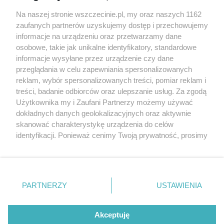
Wernisaże
Specjalny koncert z okazji
Na naszej stronie wszczecinie.pl, my oraz naszych 1162
20. urodzin portalu
zaufanych partnerów uzyskujemy dostęp i przechowujemy
Więcej
wSzczecinie.pl
informacje na urządzeniu oraz przetwarzamy dane
osobowe, takie jak unikalne identyfikatory, standardowe
Regulamin konkursów
informacje wysyłane przez urządzenie czy dane
śniadaniówka "Hej
przeglądania w celu zapewniania spersonalizowanych
Szczecin! Jest piątek!"
reklam, wybór spersonalizowanych treści, pomiar reklam i
treści, badanie odbiorców oraz ulepszanie usług. Za zgodą
Użytkownika my i Zaufani Partnerzy możemy używać
dokładnych danych geolokalizacyjnych oraz aktywnie
Partnerzy
skanować charakterystykę urządzenia do celów
Praca Szczecin
identyfikacji. Ponieważ cenimy Twoją prywatność, prosimy
o zgodę na korzystanie z tych technologii poprzez
the:protocol
kliknięcie „Akceptuję”. Zgoda jest dobrowolna i zawsze
POZASzczecin.pl
możesz ją zmienić/wycofać klikając przycisk ustawień
prywatności znajdujący się w lewym dolnym rogu strony
PARTNERZY
USTAWIENIA
. Niektóre rodzaje przetwarzania danych nie wymagają
zgody użytkownika, ale masz prawo sprzeciwić się
© 2026 wSzczecinie.pl
takiemu przetwarzaniu. Preferencje będą miały
Akceptuję
Created by GOD
zastosowania tylko na tej witrynie.