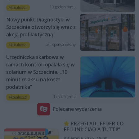
13 godzin temu
Aktualności
Nowy punkt Diagnostyki w
Szczecinie otworzył się wraz z
akcją profilaktyczną
art. sponsorowany
Aktualności
Urzędniczka skarbowa w
ramach kontroli opalała się w
solarium w Szczecinie. „10
minut relaksu na koszt
podatnika”
1 dzień temu
Aktualności
Polecane wydarzenia
PRZEGLĄD „FEDERICO
FELLINI: CIAO A TUTTI!”
8 sierpnia 2026, 19:00