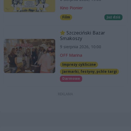
Kino Pionier
Film
Już dziś
Szczeciński Bazar
Smakoszy
9 sierpnia 2026, 10:00
OFF Marina
Imprezy cykliczne
Jarmarki, festyny, pchle targi
Darmowe