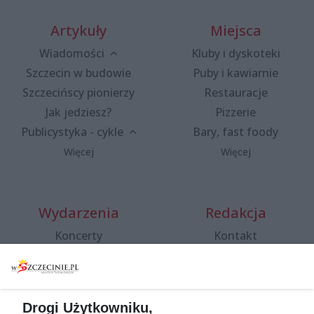
Artykuły
Miejsca
Wiadomości
Kluby i dyskoteki
Szczecin w budowie
Puby i kawiarnie
Szczecińscy pionierzy
Restauracje
Jak jedziesz?
Pizzerie
Publicystyka - cykle
Bary, fast foody
Więcej
Więcej
Wydarzenia
Redakcja
Koncerty
Kontakt
Warsztaty
Regulamin i polityka
prywatności
Spacery i oprowadzania
Reklama
Jarmarki, festyny, pchle
Drogi Użytkowniku,
targi
Redakcja