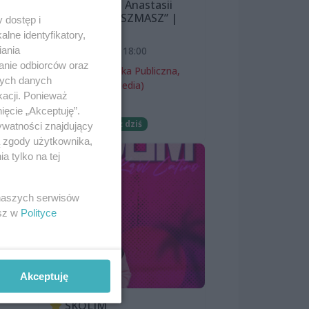
Śnieżewskiej i Anastasii
Lazarevej „MISZMASZ” |
 dostęp i
wernisaż
lne identyfikatory,
iania
7 sierpnia 2026, 18:00
anie odbiorców oraz
Miejska Biblioteka Publiczna,
nych danych
filia nr 54 (ProMedia)
kacji. Ponieważ
Wernisaże
ięcie „Akceptuję”.
Darmowe
Już dziś
ywatności znajdujący
ą zgody użytkownika,
 tylko na tej
ach
 naszych serwisów
ek.
esz w
Polityce
Akceptuję
SKOLIM