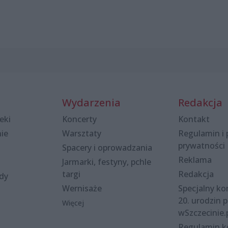
Wydarzenia
Redakcja
eki
Koncerty
Kontakt
nie
Warsztaty
Regulamin i 
prywatności
Spacery i oprowadzania
Reklama
Jarmarki, festyny, pchle
targi
Redakcja
ody
Wernisaże
Specjalny kon
20. urodzin p
Więcej
wSzczecinie.
Regulamin 