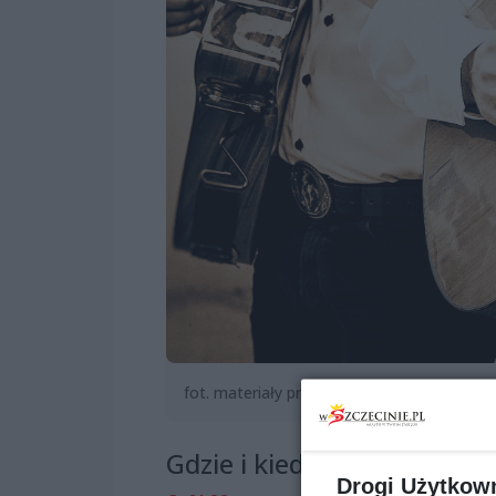
fot. materiały prasowe
Gdzie i kiedy?
Drogi Użytkow