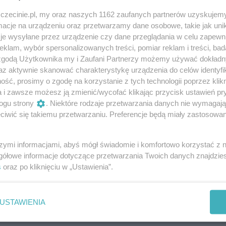
darmowe
zczecinie.pl, my oraz naszych 1162 zaufanych partnerów uzyskujemy
cje na urządzeniu oraz przetwarzamy dane osobowe, takie jak unika
je wysyłane przez urządzenie czy dane przeglądania w celu zapewn
klam, wybór spersonalizowanych treści, pomiar reklam i treści, bad
 zgodą Użytkownika my i Zaufani Partnerzy możemy używać dokład
certów na żywo, w ramach których można
az aktywnie skanować charakterystykę urządzenia do celów identyfi
konywanej przez szczecińskich artystów.
ść, prosimy o zgodę na korzystanie z tych technologii poprzez klikn
a i zawsze możesz ją zmienić/wycofać klikając przycisk ustawień pr
ogu strony
. Niektóre rodzaje przetwarzania danych nie wymagaj
iwić się takiemu przetwarzaniu. Preferencje będą miały zastosowania
elec oraz Marian Mazurek. W gitarowo-wokalnych aranżacj
a hiszpańska i meksykańska oraz przeboje takich
szymi informacjami, abyś mógł świadomie i komfortowo korzystać z
bos czy Gipsy Kings. Nie zabraknie muzycznych niespodzian
gółowe informacje dotyczące przetwarzania Twoich danych znajdzi
s
oraz po kliknięciu w „Ustawienia”.
Muzyka hiszpańska i pop w niecodziennym wydaniu.
USTAWIENIA