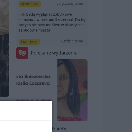
22 godziny temu
Aktualności
Tak będą wyglądać zabytkowe
kamienice w centrum Szczecina! „Do tej
pory to nie było możliwe w historycznej
zabudowie miasta”
7 godzin temu
Inwestycje
Polecane wydarzenia
Wystawa Elżbiety