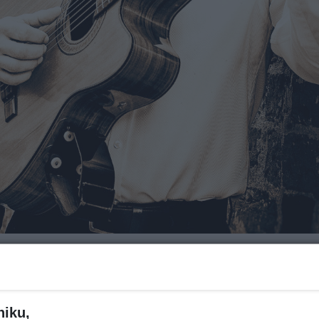
Za ile?
niku,