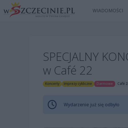
WIADOMOŚCI
SPECJALNY KONC
w Café 22
Koncerty
Imprezy cykliczne
Darmowe
Café 2
Wydarzenie już się odbyło