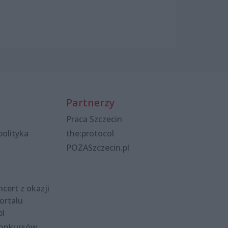
Partnerzy
Praca Szczecin
polityka
the:protocol
POZASzczecin.pl
cert z okazji
ortalu
pl
konkursów