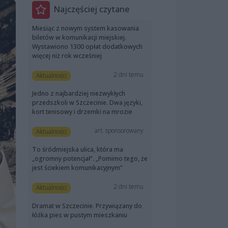
Najczęściej czytane
Miesiąc z nowym system kasowania
biletów w komunikacji miejskiej.
Wystawiono 1300 opłat dodatkowych
więcej niż rok wcześniej
2 dni temu
Aktualności
Jedno z najbardziej niezwykłych
przedszkoli w Szczecinie. Dwa języki,
kort tenisowy i drzemki na mrozie
art. sponsorowany
Aktualności
To śródmiejska ulica, która ma
„ogromny potencjał”. „Pomimo tego, że
jest ściekiem komunikacyjnym”
2 dni temu
Aktualności
Dramat w Szczecinie. Przywiązany do
łóżka pies w pustym mieszkaniu