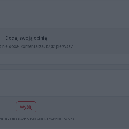
Dodaj swoją opinię
t nie dodał komentarza, bądź pierwszy!
Wyślij
roniony dzięki reCAPTCHA od Google:
Prywatność
|
Warunki
.