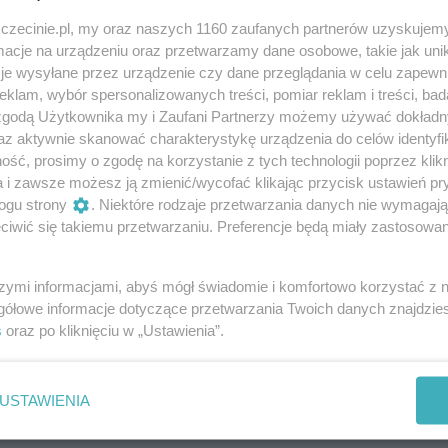
darmowe
zczecinie.pl, my oraz naszych 1160 zaufanych partnerów uzyskujemy
cje na urządzeniu oraz przetwarzamy dane osobowe, takie jak unika
je wysyłane przez urządzenie czy dane przeglądania w celu zapewn
klam, wybór spersonalizowanych treści, pomiar reklam i treści, bad
 zgodą Użytkownika my i Zaufani Partnerzy możemy używać dokład
certów na żywo, w ramach których można
az aktywnie skanować charakterystykę urządzenia do celów identyfi
konywanej przez szczecińskich artystów.
ść, prosimy o zgodę na korzystanie z tych technologii poprzez klikn
a i zawsze możesz ją zmienić/wycofać klikając przycisk ustawień pr
ogu strony
. Niektóre rodzaje przetwarzania danych nie wymagaj
iwić się takiemu przetwarzaniu. Preferencje będą miały zastosowania
elec oraz Marian Mazurek. W gitarowo-wokalnych aranżacj
a hiszpańska i meksykańska oraz przeboje takich
szymi informacjami, abyś mógł świadomie i komfortowo korzystać z
bos czy Gipsy Kings. Nie zabraknie muzycznych niespodzian
gółowe informacje dotyczące przetwarzania Twoich danych znajdzi
s
oraz po kliknięciu w „Ustawienia”.
Muzyka hiszpańska i pop w niecodziennym wydaniu.
USTAWIENIA