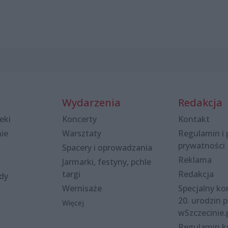
Wydarzenia
Redakcja
eki
Koncerty
Kontakt
nie
Warsztaty
Regulamin i 
prywatności
Spacery i oprowadzania
Reklama
Jarmarki, festyny, pchle
targi
Redakcja
ody
Wernisaże
Specjalny kon
20. urodzin p
Więcej
wSzczecinie.
Regulamin 