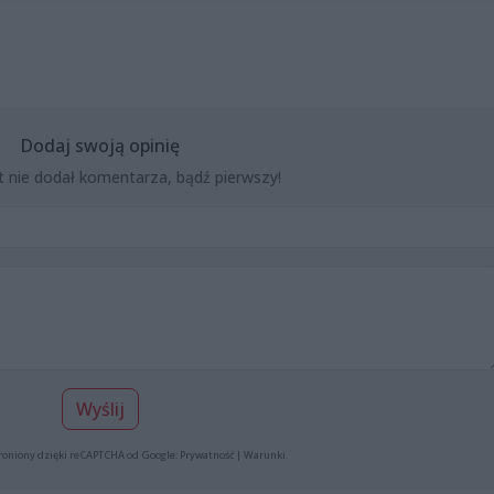
Dodaj swoją opinię
t nie dodał komentarza, bądź pierwszy!
Wyślij
roniony dzięki reCAPTCHA od Google:
Prywatność
|
Warunki
.