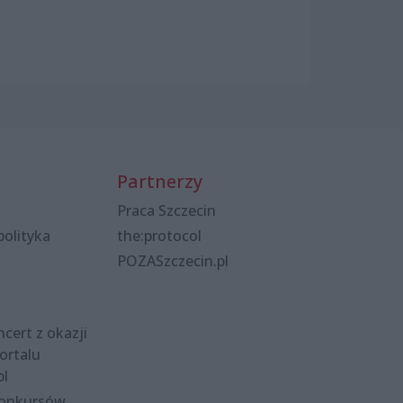
Partnerzy
Praca Szczecin
polityka
the:protocol
POZASzczecin.pl
cert z okazji
ortalu
pl
konkursów