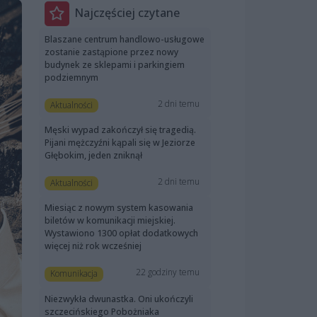
Najczęściej czytane
Blaszane centrum handlowo-usługowe
zostanie zastąpione przez nowy
budynek ze sklepami i parkingiem
podziemnym
2 dni temu
Aktualności
Męski wypad zakończył się tragedią.
Pijani mężczyźni kąpali się w Jeziorze
Głębokim, jeden zniknął
2 dni temu
Aktualności
Miesiąc z nowym system kasowania
biletów w komunikacji miejskiej.
Wystawiono 1300 opłat dodatkowych
więcej niż rok wcześniej
22 godziny temu
Komunikacja
Niezwykła dwunastka. Oni ukończyli
szczecińskiego Pobożniaka