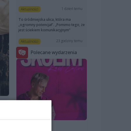
1 dzień temu
Aktualności
To śródmiejska ulica, która ma
„ogromny potencjał”. „Pomimo tego, że
jest ściekiem komunikacyjnym”
23 godziny temu
Aktualności
Polecane wydarzenia
SKOLIM