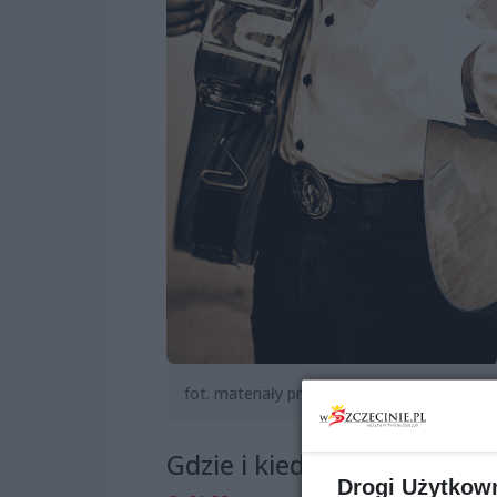
fot. materiały prasowe
Gdzie i kiedy?
Drogi Użytkow