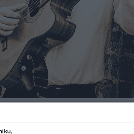
Za ile?
niku,