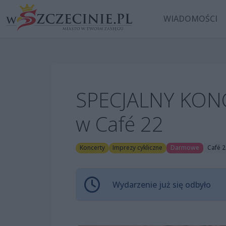
WIADOMOŚCI
SPECJALNY KONC
w Café 22
Koncerty
Imprezy cykliczne
Darmowe
Café 2
Wydarzenie już się odbyło