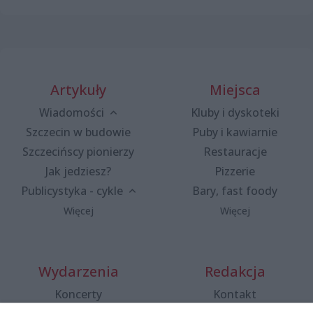
Artykuły
Miejsca
Wiadomości
Kluby i dyskoteki
Szczecin w budowie
Puby i kawiarnie
Szczecińscy pionierzy
Restauracje
Jak jedziesz?
Pizzerie
Publicystyka - cykle
Bary, fast foody
Więcej
Więcej
Wydarzenia
Redakcja
Koncerty
Kontakt