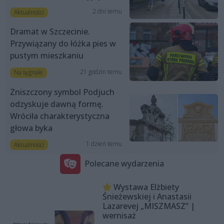
2 dni temu
Aktualności
Dramat w Szczecinie.
Przywiązany do łóżka pies w
pustym mieszkaniu
21 godzin temu
Na sygnale
Zniszczony symbol Podjuch
odzyskuje dawną formę.
Wróciła charakterystyczna
głowa byka
1 dzień temu
Aktualności
Polecane wydarzenia
Wystawa Elżbiety
Śnieżewskiej i Anastasii
Lazarevej „MISZMASZ” |
wernisaż