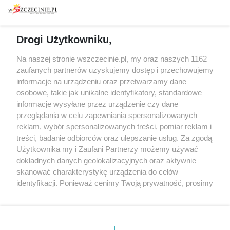
Warsztaty
Regulamin i polityka
prywatności
Spacery i oprowadzania
Reklama
Jarmarki, festyny, pchle
Drogi Użytkowniku,
targi
Redakcja
Wernisaże
Specjalny koncert z okazji
Na naszej stronie wszczecinie.pl, my oraz naszych 1162
20. urodzin portalu
zaufanych partnerów uzyskujemy dostęp i przechowujemy
Więcej
wSzczecinie.pl
informacje na urządzeniu oraz przetwarzamy dane
osobowe, takie jak unikalne identyfikatory, standardowe
Regulamin konkursów
informacje wysyłane przez urządzenie czy dane
śniadaniówka "Hej
przeglądania w celu zapewniania spersonalizowanych
Szczecin! Jest piątek!"
reklam, wybór spersonalizowanych treści, pomiar reklam i
treści, badanie odbiorców oraz ulepszanie usług. Za zgodą
Użytkownika my i Zaufani Partnerzy możemy używać
dokładnych danych geolokalizacyjnych oraz aktywnie
Partnerzy
skanować charakterystykę urządzenia do celów
Praca Szczecin
identyfikacji. Ponieważ cenimy Twoją prywatność, prosimy
o zgodę na korzystanie z tych technologii poprzez
the:protocol
kliknięcie „Akceptuję”. Zgoda jest dobrowolna i zawsze
POZASzczecin.pl
możesz ją zmienić/wycofać klikając przycisk ustawień
prywatności znajdujący się w lewym dolnym rogu strony