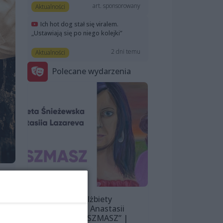
art. sponsorowany
Aktualności
Ich hot dog stał się viralem.
„Ustawiają się po niego kolejki”
2 dni temu
Aktualności
Polecane wydarzenia
Wystawa Elżbiety
Śnieżewskiej i Anastasii
Lazarevej „MISZMASZ” |