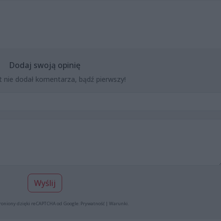
Dodaj swoją opinię
t nie dodał komentarza, bądź pierwszy!
Wyślij
roniony dzięki reCAPTCHA od Google:
Prywatność
|
Warunki
.