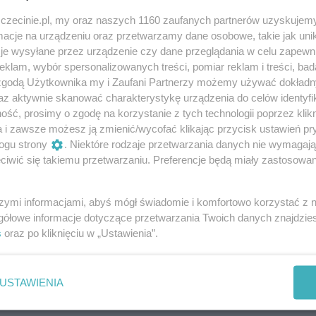
darmowe
zczecinie.pl, my oraz naszych 1160 zaufanych partnerów uzyskujemy
cje na urządzeniu oraz przetwarzamy dane osobowe, takie jak unika
je wysyłane przez urządzenie czy dane przeglądania w celu zapewn
klam, wybór spersonalizowanych treści, pomiar reklam i treści, bad
 zgodą Użytkownika my i Zaufani Partnerzy możemy używać dokład
certów na żywo, w ramach których można
az aktywnie skanować charakterystykę urządzenia do celów identyfi
konywanej przez szczecińskich artystów.
ść, prosimy o zgodę na korzystanie z tych technologii poprzez klikn
a i zawsze możesz ją zmienić/wycofać klikając przycisk ustawień pr
ogu strony
. Niektóre rodzaje przetwarzania danych nie wymagaj
iwić się takiemu przetwarzaniu. Preferencje będą miały zastosowania
elec oraz Marian Mazurek. W gitarowo-wokalnych aranżacj
a hiszpańska i meksykańska oraz przeboje takich
szymi informacjami, abyś mógł świadomie i komfortowo korzystać z
bos czy Gipsy Kings. Nie zabraknie muzycznych niespodzian
gółowe informacje dotyczące przetwarzania Twoich danych znajdzi
s
oraz po kliknięciu w „Ustawienia”.
Muzyka hiszpańska i pop w niecodziennym wydaniu.
USTAWIENIA