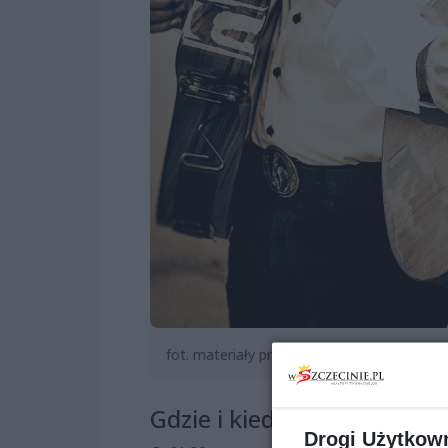
fot. materiały prasowe
Gdzie i kiedy?
Drogi Użytkow