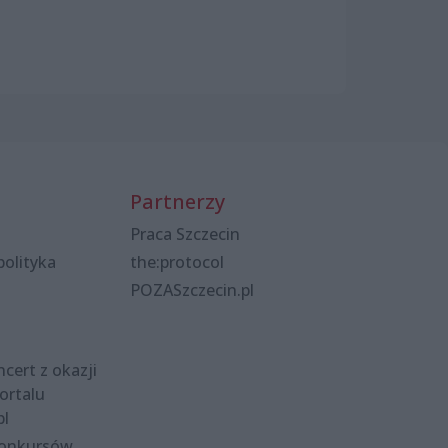
Partnerzy
Praca Szczecin
polityka
the:protocol
POZASzczecin.pl
cert z okazji
ortalu
pl
konkursów