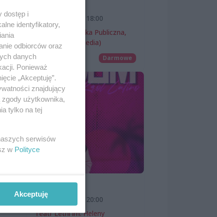
wernisaż
 dostęp i
7 sierpnia 2026, 18:00
lne identyfikatory,
Miejska Biblioteka Publiczna,
iania
filia nr 54 (ProMedia)
anie odbiorców oraz
nych danych
Wernisaże
Darmowe
kacji. Ponieważ
ięcie „Akceptuję”.
ywatności znajdujący
ą zgody użytkownika,
 tylko na tej
ach
 naszych serwisów
ek.
esz w
Polityce
SKOLIM
Akceptuję
7 sierpnia 2026, 20:00
Teatr Letni im. Heleny