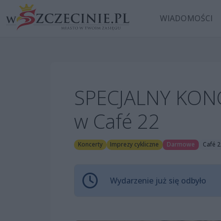
WIADOMOŚCI
SPECJALNY KONC
w Café 22
Koncerty
Imprezy cykliczne
Darmowe
Café 2
Wydarzenie już się odbyło