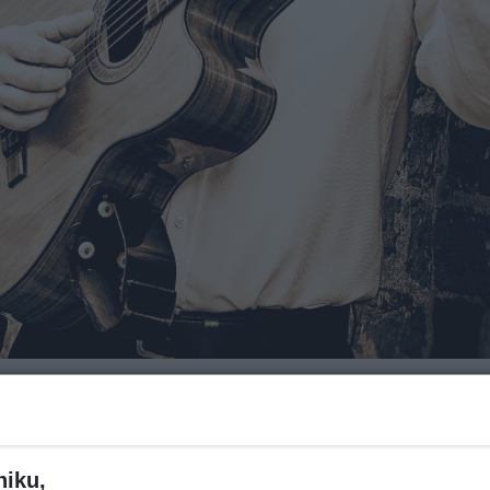
Za ile?
niku,