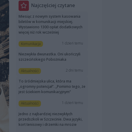
Najczęściej czytane
Miesiąc z nowym system kasowania
biletów w komunikacji miejskiej.
Wystawiono 1300 opłat dodatkowych
więcej niż rok wcześniej
1 dzień temu
Komunikacja
Niezwykła dwunastka. Oni ukończyli
szczecińskiego Pobożniaka
2 dni temu
Aktualności
To śródmiejska ulica, która ma
„ogromny potencjał”. „Pomimo tego, że
jest ściekiem komunikacyjnym”
1 dzień temu
Aktualności
Jedno z najbardziej niezwykłych
przedszkoli w Szczecinie. Dwa języki,
kort tenisowy i drzemki na mrozie