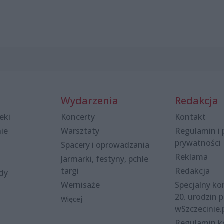
Wydarzenia
Redakcja
eki
Koncerty
Kontakt
nie
Warsztaty
Regulamin i 
prywatności
Spacery i oprowadzania
Reklama
Jarmarki, festyny, pchle
targi
Redakcja
ody
Wernisaże
Specjalny kon
20. urodzin p
Więcej
wSzczecinie.
Regulamin 