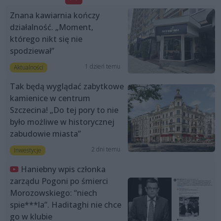
Znana kawiarnia kończy
działalność. „Moment,
którego nikt się nie
spodziewał”
1 dzień temu
Aktualności
Tak będą wyglądać zabytkowe
kamienice w centrum
Szczecina! „Do tej pory to nie
było możliwe w historycznej
zabudowie miasta”
2 dni temu
Inwestycje
Haniebny wpis członka
zarządu Pogoni po śmierci
Morozowskiego: “niech
spie***la”. Haditaghi nie chce
go w klubie