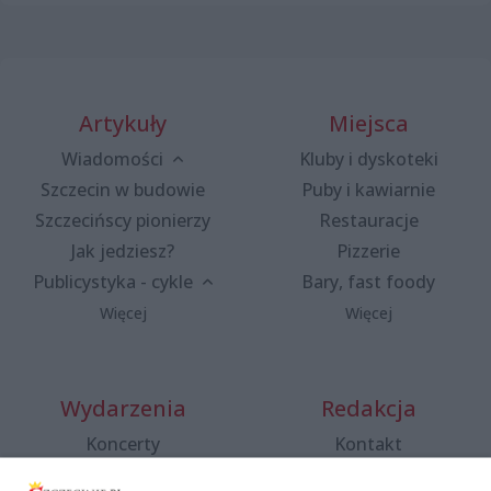
Artykuły
Miejsca
Wiadomości
Kluby i dyskoteki
Szczecin w budowie
Puby i kawiarnie
Szczecińscy pionierzy
Restauracje
Jak jedziesz?
Pizzerie
Publicystyka - cykle
Bary, fast foody
Więcej
Więcej
Wydarzenia
Redakcja
Koncerty
Kontakt
Warsztaty
Regulamin i polityka