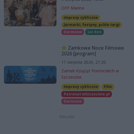
OFF Marina
Imprezy cykliczne
Jarmarki, festyny, pchle targi
Darmowe
Już dziś
Zamkowe Noce Filmowe
2026 [program]
11 sierpnia 2026, 21:30
Zamek Książąt Pomorskich w
Szczecinie
Imprezy cykliczne
Film
Patronat wSzczecinie.pl
Darmowe