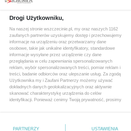
prywatności
Spacery i oprowadzania
Reklama
Jarmarki, festyny, pchle
Drogi Użytkowniku,
targi
Redakcja
Wernisaże
Specjalny koncert z okazji
Na naszej stronie wszczecinie.pl, my oraz naszych 1162
20. urodzin portalu
zaufanych partnerów uzyskujemy dostęp i przechowujemy
Więcej
wSzczecinie.pl
informacje na urządzeniu oraz przetwarzamy dane
osobowe, takie jak unikalne identyfikatory, standardowe
Regulamin konkursów
informacje wysyłane przez urządzenie czy dane
śniadaniówka "Hej
przeglądania w celu zapewniania spersonalizowanych
Szczecin! Jest piątek!"
reklam, wybór spersonalizowanych treści, pomiar reklam i
treści, badanie odbiorców oraz ulepszanie usług. Za zgodą
Użytkownika my i Zaufani Partnerzy możemy używać
dokładnych danych geolokalizacyjnych oraz aktywnie
Partnerzy
skanować charakterystykę urządzenia do celów
Praca Szczecin
identyfikacji. Ponieważ cenimy Twoją prywatność, prosimy
o zgodę na korzystanie z tych technologii poprzez
the:protocol
kliknięcie „Akceptuję”. Zgoda jest dobrowolna i zawsze
POZASzczecin.pl
możesz ją zmienić/wycofać klikając przycisk ustawień
prywatności znajdujący się w lewym dolnym rogu strony
PARTNERZY
USTAWIENIA